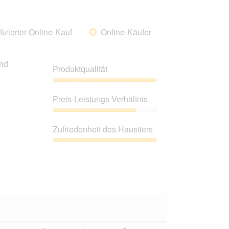
5
5.
von
5.
fizierter Online-Kauf
Online-Käufer
*
und
Produktqualität
Produktqualität,
5
Preis-Leistungs-Verhältnis
von
5
Preis-
Leistungs-
Zufriedenheit des Haustiers
Verhältnis,
4
Zufriedenheit
von
des
5
Haustiers,
5
von
5