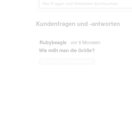
5
navigierst
Fragen
Sternen.
du
und
Bewertungen
zu
Antworten
lesen
den
durchsuchen
Kundenfragen und -antworten
für
Bewertungen.
Jeggo
Hundemantel
Stockholm
40
Rubybeagle
·
vor 9 Monaten
cm
Wie mißt man die Größe?
Diese Frage beantworten