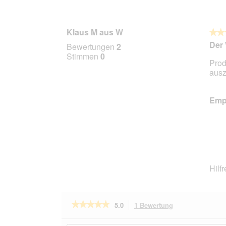
Klaus M aus W
★★
★★
5
Der
Bewertungen
2
von
Stimmen
0
Prod
5
ausz
Stern
Empf
Hilf
★★★★★
★★★★★
5.0
1 Bewertung
Mit
dieser
5
von
Aktion
Hier