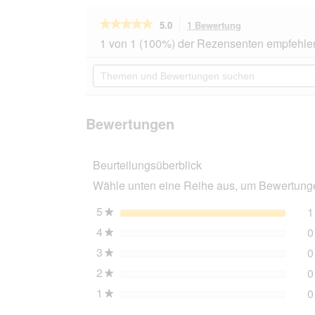
★★★★★
★★★★★
5.0
1 Bewertung
Mit
dieser
5
1 von 1 (100%) der Rezensenten empfehle
von
Aktion
5
navigierst
Themen
Sternen.
du
und
Bewertungen
zu
Bewertungen
lesen
den
suchen
für
Bewertungen.
Jeggo
Bewertungen
Hundemantel
Stockholm
40
Beurteilungsüberblick
cm
Wähle unten eine Reihe aus, um Bewertungen
5
Sterne
1
★
4
Sterne
0
★
3
Sterne
0
★
2
Sterne
0
★
1
Sterne
0
★