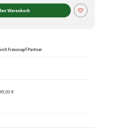
 den Warenkorb
urch
Fressnapf Partner
 49,00 €