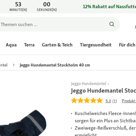
53
00
12% Rabatt auf Nassfutte
MINUTE(N)
SEKUNDE(N)
Aqua
Terra
Garten & Teich
Tiergesundheit
Für dich
ntel
Jeggo Hundemantel Stockholm 40 cm
Jeggo Hundemäntel
Jeggo Hundemantel Sto
5.0
(1)
Produkt
Kuschelweiches Fleece-Innenf
sorgen für ein Plus an Sichtb
Zweiwege-Reißverschluß, der 
ermöglicht