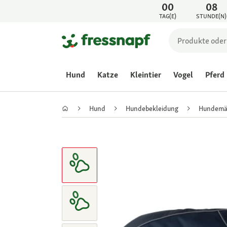
00
08
TAG(E)
STUNDE(N)
Hund
Katze
Kleintier
Vogel
Pferd
Hund
Hundebekleidung
Hundemä