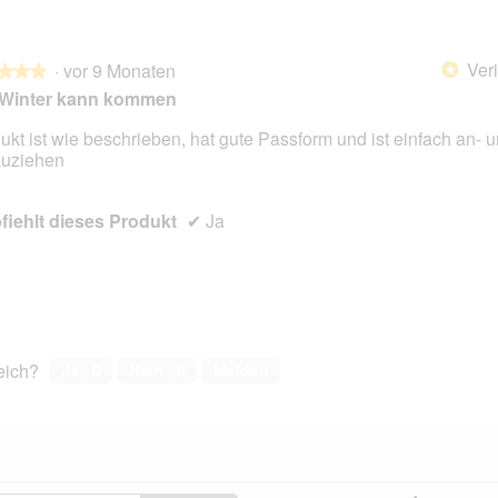
Veri
·
vor 9 Monaten
*
★★★
★★★
 Winter kann kommen
ukt ist wie beschrieben, hat gute Passform und ist einfach an- 
uziehen
en.
iehlt dieses Produkt
✔
Ja
reich?
Ja ·
0
Nein ·
0
Melden
Hier