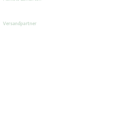
Versandpartner
Deine Vorteile
Die Fressnapf App