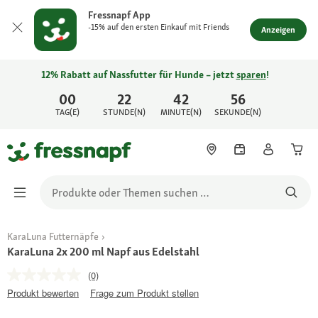
Fressnapf App
-15% auf den ersten Einkauf mit Friends
Anzeigen
12% Rabatt auf Nassfutter für Hunde – jetzt
sparen
!
00
22
42
56
TAG(E)
STUNDE(N)
MINUTE(N)
SEKUNDE(N)
KaraLuna Futternäpfe
KaraLuna 2x 200 ml Napf aus Edelstahl
(0)
Produkt bewerten
Frage zum Produkt stellen