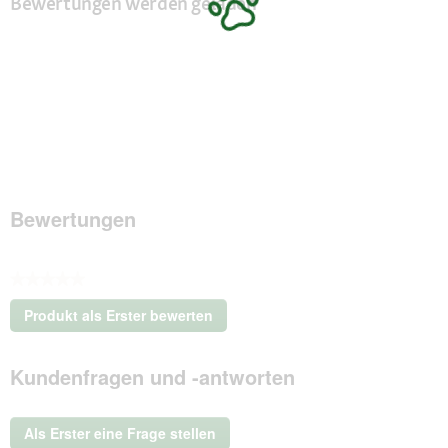
Bewertungen werden geladen
Bewertungen
★★★★★
Kein
Produkt als Erster bewerten
Beurteilungswert
.
Mit
Kundenfragen und -antworten
dieser
Aktion
wird
ein
Als Erster eine Frage stellen