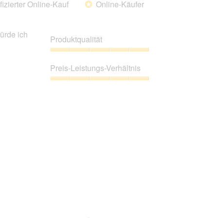
fizierter Online-Kauf
Online-Käufer
*
folgende
Schaltfläche
klickst,
wird
ürde ich
der
Produktqualität
unten
aufgeführte
Inhalt
Produktqualität,
aktualisiert.
5
Preis-Leistungs-Verhältnis
von
5
Preis-
Leistungs-
Verhältnis,
5
von
5