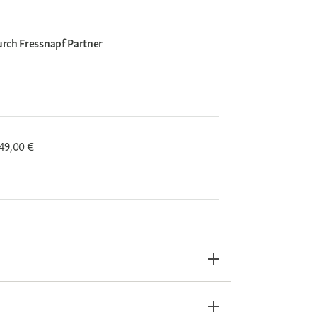
urch
Fressnapf Partner
 49,00 €