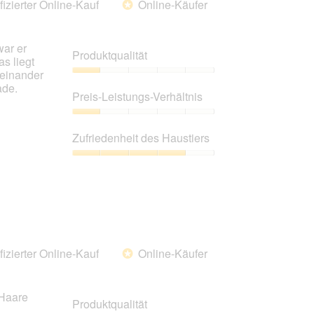
fizierter Online-Kauf
Online-Käufer
*
war er
Produktqualität
s liegt
seinander
Produktqualität,
ade.
1
Preis-Leistungs-Verhältnis
von
5
Preis-
Leistungs-
Zufriedenheit des Haustiers
Verhältnis,
1
Zufriedenheit
von
des
5
Haustiers,
4
von
5
fizierter Online-Kauf
Online-Käufer
*
 Haare
Produktqualität