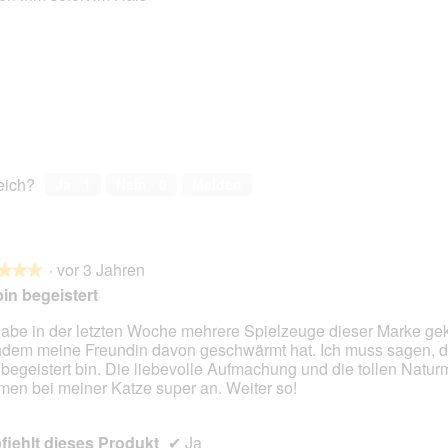
e
s
D
i
a
l
o
g
f
reich?
Ja ·
1
Nein ·
0
Melden
e
l
d
g
e
·
vor 3 Jahren
★★★
★★★
ö
bin begeistert
f
f
habe in der letzten Woche mehrere Spielzeuge dieser Marke gek
n
dem meine Freundin davon geschwärmt hat. Ich muss sagen, d
en.
e
 begeistert bin. Die liebevolle Aufmachung und die tollen Naturm
t
en bei meiner Katze super an. Weiter so!
.
iehlt dieses Produkt
✔
Ja