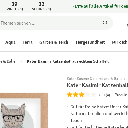
39
32
-14% auf alle Artikel für de
MINUTE(N)
SEKUNDE(N)
Aqua
Terra
Garten & Teich
Tiergesundheit
Für dich
e & Bälle
Kater Kasimir Katzenball aus echtem Schaffell
Kater Kasimir Spielmäuse & Bälle
Kater Kasimir Katzenball
3.0
(4)
Produkt
Gut für Deine Katze: Unser K
Naturmaterialien und weckt be
Toben
Gut für Dich: Deine Katze lieb