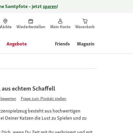
ine Samtpfote – jetzt
sparen
!
Märkte
Wiederbestellen
Mein Konto
Warenkorb
Angebote
Friends
Magazin
 aus echtem Schaffell
 bewerten
Frage zum Produkt stellen
atzenspielzeug besteht aus hochwertigen
i Deiner Katzen die Lust zu Spielen und zu
t Dich, wenn Du Zeit mit ihr verbringst und mit