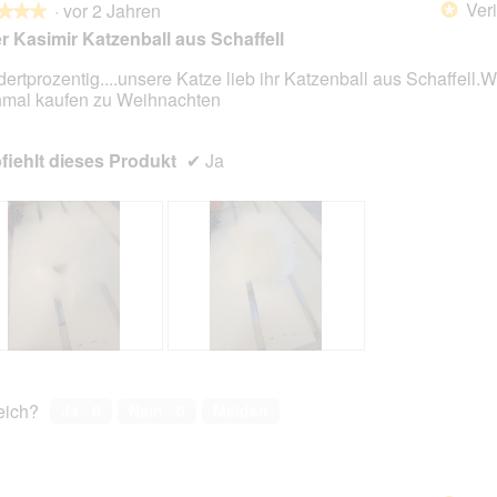
Veri
·
vor 2 Jahren
*
★★★
★★★
r Kasimir Katzenball aus Schaffell
ertprozentig....unsere Katze lieb ihr Katzenball aus Schaffell.W
mal kaufen zu Weihnachten
en.
iehlt dieses Produkt
✔
Ja
B
F
e
o
w
t
reich?
Ja ·
0
Nein ·
0
Melden
e
o
r
M
t
i
u
t