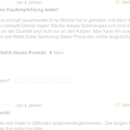
Veri
·
vor 4 Jahren
n
d
*
★★★
★★★
g
i
ine Kaufempfehlung leider!
z
e
u
s
t zu schnell auseinander.Eine Woche hat er gehalten und dann 
F
e
n zerrupft.Überall liegen Stücke dieses Spielzeuges rum.Und da
en.
o
r
 an der Qualität und nicht nur an den Katzen. Man kann ihn au
t
A
en wie Watte.Erste Spielzeug dieser Firma das nichts taugt.Sch
o
k
2
t
iehlt dieses Produkt
✘
Nein
.
i
o
n
w
i
r
reich?
Ja ·
1
Nein ·
0
Melden
d
e
i
n
Veri
·
vor 4 Jahren
*
★★★
★★★
m
echt
o
d
e vom Kater in 2Minuten auseinandergenommen . Die langen
a
en ihm sofort im Hals
en.
l