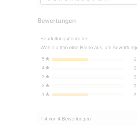
du
und
Bewertungen
zu
Bewertungen
lesen
den
suchen
für
Bewertungen.
Kater
Bewertungen
Kasimir
Katzenball
aus
Beurteilungsüberblick
echtem
Schaffell
Wähle unten eine Reihe aus, um Bewertungen
5
Sterne
2
★
4
Sterne
0
★
3
Sterne
0
★
2
Sterne
0
★
1
Sterne
2
★
1-4 von 4 Bewertungen