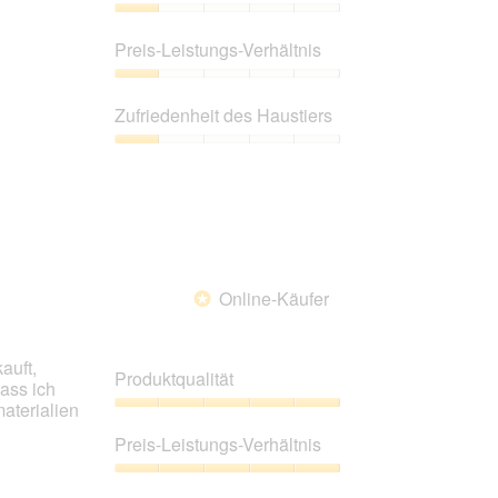
Produktqualität,
1
Preis-Leistungs-Verhältnis
von
5
Preis-
Leistungs-
Zufriedenheit des Haustiers
Verhältnis,
1
Zufriedenheit
von
des
5
Haustiers,
1
von
5
Online-Käufer
*
auft,
Produktqualität
ass ich
aterialien
Produktqualität,
5
Preis-Leistungs-Verhältnis
von
5
Preis-