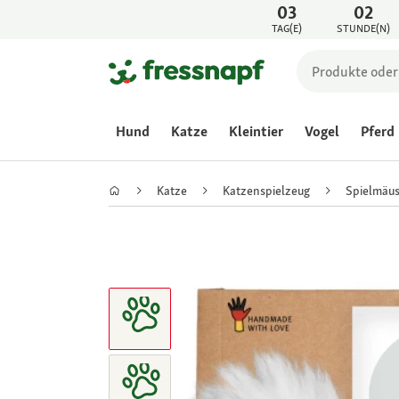
03
02
TAG(E)
STUNDE(N)
Hund
Katze
Kleintier
Vogel
Pferd
Katze
Katzenspielzeug
Spielmäus