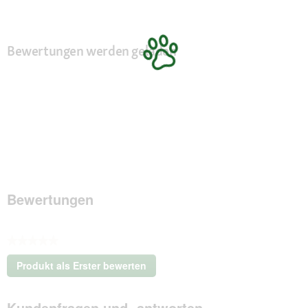
Bewertungen werden geladen
Bewertungen
★★★★★
Kein
Produkt als Erster bewerten
Beurteilungswert
.
Mit
Kundenfragen und -antworten
dieser