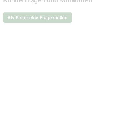
Aktion
wird
ein
Als Erster eine Frage stellen
modales
Dialogfeld
geöffnet.