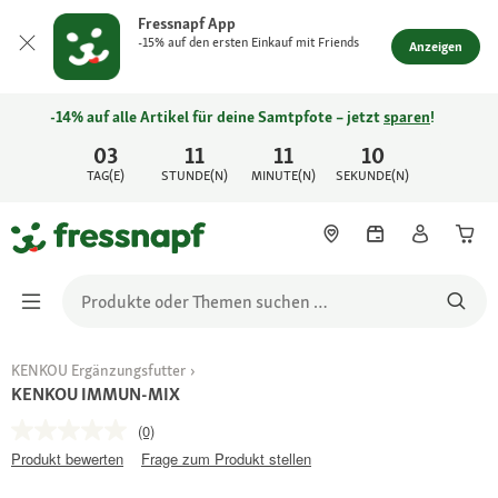
Fressnapf App
-15% auf den ersten Einkauf mit Friends
Anzeigen
-14% auf alle Artikel für deine Samtpfote – jetzt
sparen
!
03
11
11
10
TAG(E)
STUNDE(N)
MINUTE(N)
SEKUNDE(N)
KENKOU Ergänzungsfutter
KENKOU IMMUN-MIX
(0)
Produkt bewerten
Frage zum Produkt stellen