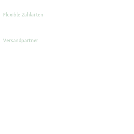
Flexible Zahlarten
Versandpartner
Deine Vorteile
Die Fressnapf App