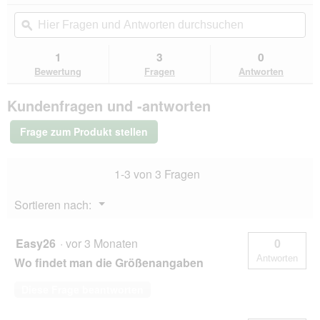
von
Aktion
Hier
Hie
5
navigierst
Fragen
ϙ
Fra
Sternen.
du
und
un
Bewertungen
zu
Antworten
Ant
1
3
0
lesen
den
durchsuchen
du
für
Bewertung
Fragen
Antworten
Bewertungen.
Kerbl
Pet
Kundenfragen und -antworten
Bademantel
XS
Frage zum Produkt stellen
1-3 von 3 Fragen
Menü
Sortieren nach:
▼
Easy26
·
vor 3 Monaten
0
Antworten
Wo findet man die Größenangaben
Diese Frage beantworten