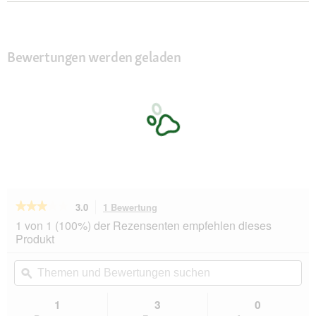
Bewertungen werden geladen
★★★★★
★★★★★
3.0
1 Bewertung
Mit
dieser
3
1 von 1 (100%) der Rezensenten empfehlen dieses
von
Aktion
Produkt
5
navigierst
Sternen.
du
Themen
Th
Bewertungen
zu
und
ϙ
un
lesen
den
Bewertungen
Be
für
Bewertungen.
Kerbl
suchen
su
1
3
0
Pet