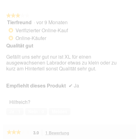
3
von
5.
★★★★★
★★★★★
Tierfreund
·
vor 9 Monaten
3
von
Verifizierter Online-Kauf
*
5
Online-Käufer
*
Sternen.
Qualität gut
Gefällt uns sehr gut nur ist XL für einen
ausgewachsenen Labrador etwas zu klein oder zu
kurz am Hinterteil sonst Qualität sehr gut.
Empfiehlt dieses Produkt
✔
Ja
Hilfreich?
Ja ·
1
Nein ·
0
Melden
★★★★★
★★★★★
3.0
1 Bewertung
Mit
dieser
3