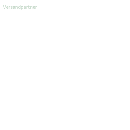
Versandpartner
Deine Vorteile
Die Fressnapf App