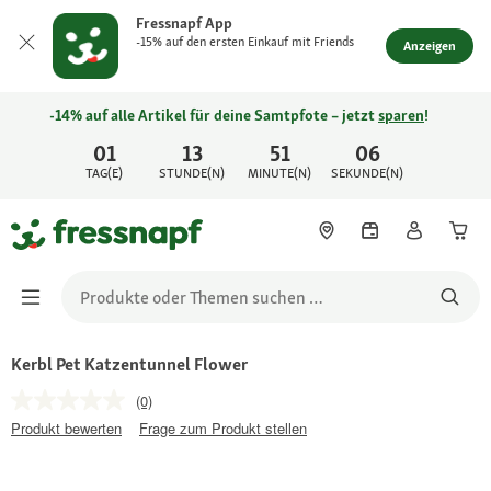
Fressnapf App
-15% auf den ersten Einkauf mit Friends
Anzeigen
-14% auf alle Artikel für deine Samtpfote – jetzt
sparen
!
01
13
51
06
TAG(E)
STUNDE(N)
MINUTE(N)
SEKUNDE(N)
Kerbl Pet Katzentunnel Flower
(0)
Produkt bewerten
Frage zum Produkt stellen