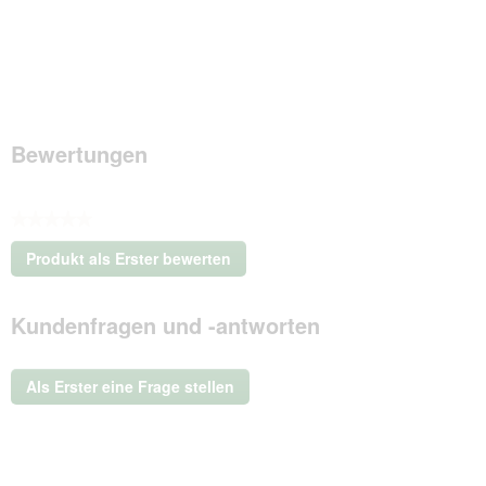
Bewertungen
★★★★★
Kein
Produkt als Erster bewerten
Beurteilungswert
.
Mit
Kundenfragen und -antworten
dieser
Aktion
wird
ein
Als Erster eine Frage stellen
modales
Dialogfeld
geöffnet.