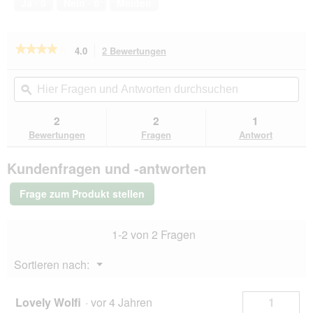
Ja ·
0
Nein ·
0
Melden
5
★★★★★
★★★★★
4.0
2 Bewertungen
Mit
dieser
4
von
Aktion
Hier
Hie
5
navigierst
Fragen
ϙ
Fra
Sternen.
du
und
un
Bewertungen
zu
Antworten
Ant
2
2
1
lesen
den
durchsuchen
du
für
Bewertungen
Fragen
Antwort
Bewertungen.
Knuffelwuff
orthopädische
Kundenfragen und -antworten
Hundematte
Palomino
aus
Frage zum Produkt stellen
laser-
gestepptem
Kunstleder
1-2 von 2 Fragen
braun/
grau
XXXL
Menü
Sortieren nach:
▼
Lovely Wolfi
·
vor 4 Jahren
1