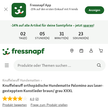
Fressnapf App
-15% auf den ersten Einkauf mit Friends
Anzeigen
-14% auf alle Artikel für deine Samtpfote – jetzt
sparen
!
02
05
31
23
TAG(E)
STUNDE(N)
MINUTE(N)
SEKUNDE(N)
Knuffelwuff Hundematten
Knuffelwuff orthopädische Hundematte Palomino aus laser-
gestepptem Kunstleder braun/ grau XXXL
4.0
(2)
Produkt bewerten
Frage zum Produkt stellen