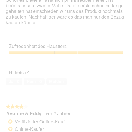
bereits unsere zweite Matte. Da die erste schon so lange
gehalten hat entschieden wir uns das Produkt nochmals
zu kaufen. Nachhaltiger wäre es das man nur den Bezug
kaufen könnte.
Zufriedenheit des Haustiers
Zufriedenheit
des
Haustiers,
Hilfreich?
5
von
Ja ·
0
Nein ·
0
Melden
5
★★★★★
★★★★★
Yvonne & Eddy
·
vor 2 Jahren
4
von
Verifizierter Online-Kauf
*
5
Online-Käufer
*
Sternen.