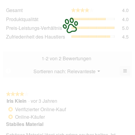
Ge
Gesamt
4.0
★★★★★
★★★★★
Dur
Pro
Produktqualität
4.0
Bew
Dur
4
Pre
Preis-Leistungs-Verhältnis
5.0
Bew
von
Lei
4
Zuf
Zufriedenheit des Haustiers
4.5
5.
Ver
von
des
Dur
5.
Hau
Bew
Dur
5
Bew
1-2 von 2 Bewertungen
von
4.5
5.
von
≡
Menü
Sortieren nach:
Relevanteste
?
▼
5.
Wen
du
auf
die
folg
★★★★★
★★★★★
Scha
Iris Klein
·
vor 3 Jahren
4
klick
von
wird
Verifizierter Online-Kauf
*
der
5
unte
Online-Käufer
*
Sternen.
aufg
Stabiles Material
Inhal
aktua
Schönes Material lässt sich prima sauber halten. Ist