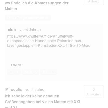
Antwort
wo finde ich die Abmessungen der
Matten
Diese Frage beantworten
club
·
vor 4 Jahren
https://www.knuffelwuff.de/Knuffelwuff-
orthopaedische-Hundematte-Palomino-aus-
laser-gestepptem-Kunstleder-XXL-115-x-80-Grau
Hilfreich?
Ja ·
1
Nein ·
0
Melden
Miroculix
·
vor 4 Jahren
0
Antworten
Ich sehe leider keine genauen
Größenangaben bei vielen Matten mit XXL
und XL