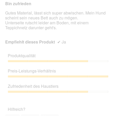
Bin zufrieden
Gutes Material, lässt sich super abwischen. Mein Hund
scheint sein neues Bett auch zu mögen.
Unterseite rutscht leider am Boden, mit einem
Teppichnetz darunter geht's.
Empfiehlt dieses Produkt
✔
Ja
Produktqualität
Produktqualität,
4
Preis-Leistungs-Verhältnis
von
5
Preis-
Leistungs-
Zufriedenheit des Haustiers
Verhältnis,
5
Zufriedenheit
von
des
5
Haustiers,
Hilfreich?
4
von