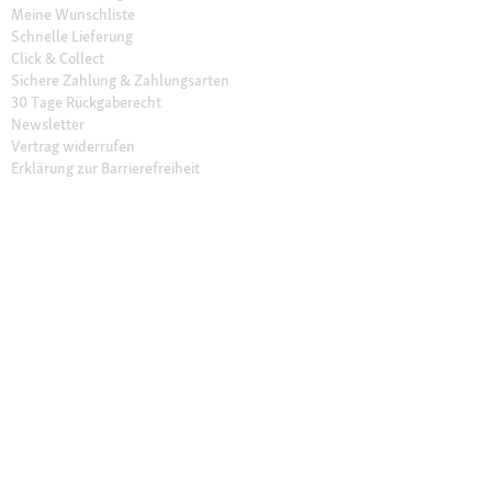
Meine Wunschliste
Schnelle Lieferung
Click & Collect
Sichere Zahlung & Zahlungsarten
30 Tage Rückgaberecht
Newsletter
Vertrag widerrufen
Erklärung zur Barrierefreiheit
Unser Angebot
Fressnapf Friends
Aktuelle Angebote
Prospekt Angebote
Exklusive Marken
Servicewelt
Payback
Fressnapf Magazin
Dr. Fressnapf
Tierversicherung
Fressnapf Apotheke