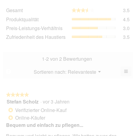
Ge
Gesamt
3.5
★★★★★
★★★★★
Dur
Pro
Produktqualität
4.5
Bew
Dur
3.5
Pre
Preis-Leistungs-Verhältnis
3.0
Bew
von
Lei
4.5
Zuf
Zufriedenheit des Haustiers
3.5
5.
Ver
von
des
Dur
5.
Hau
Bew
Dur
3
Bew
1-2 von 2 Bewertungen
von
3.5
5.
von
≡
Menü
Sortieren nach:
Relevanteste
?
▼
5.
Wen
du
auf
die
folg
★★★★★
★★★★★
Scha
Stefan Scholz
·
vor 3 Jahren
5
klick
von
wird
Verifizierter Online-Kauf
*
der
5
unte
Online-Käufer
*
Sternen.
aufg
Bequem und einfach zu pflegen...
Inhal
aktua
Bequem und leicht zu pflegen. Wir hatten zuvor das