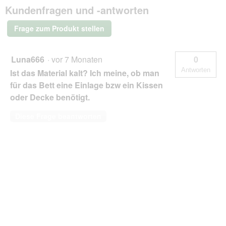
o
Kundenfragen und -antworten
Hundebett
d
Chesapeake
a
aus
Frage zum Produkt stellen
l
Laser
e
gestepptem
marmoriertem
s
Kunstleder
Luna666
·
vor 7 Monaten
0
D
braun
i
Antworten
Ist das Material kalt? Ich meine, ob man
XXL
a
für das Bett eine Einlage bzw ein Kissen
l
oder Decke benötigt.
o
g
Diese Frage beantworten
f
e
l
d
g
e
ö
f
f
n
e
t