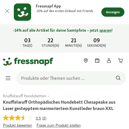
Fressnapf App
-15% auf den ersten Einkauf mit Friends
Anzeigen
-14% auf alle Artikel für deine Samtpfote – jetzt
sparen
!
03
22
21
09
TAG(E)
STUNDE(N)
MINUTE(N)
SEKUNDE(N)
Knuffelwuff Hundebetten
Knuffelwuff Orthopädisches Hundebett Chesapeake aus
Laser gestepptem marmoriertem Kunstleder braun XXL
3.5
(2)
Produkt bewerten
Frage zum Produkt stellen