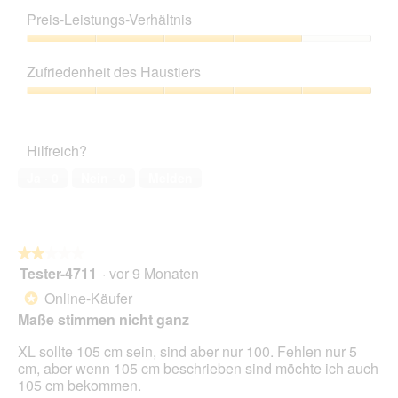
r
t
i
5
d
Preis-Leistungs-Verhältnis
u
t
von
e
n
d
5
Preis-
i
g
i
Leistungs-
n
z
e
Zufriedenheit des Haustiers
Verhältnis,
m
u
s
4
o
Zufriedenheit
F
e
von
d
des
o
r
5
a
Haustiers,
t
A
Hilfreich?
l
5
o
k
e
von
2
t
Ja ·
0
Nein ·
0
Melden
s
5
.
i
D
o
i
n
a
w
l
★★★★★
★★★★★
i
o
Tester-4711
·
vor 9 Monaten
r
2
g
d
von
Online-Käufer
*
f
e
5
Maße stimmen nicht ganz
e
i
Sternen.
l
n
XL sollte 105 cm sein, sind aber nur 100. Fehlen nur 5
d
m
cm, aber wenn 105 cm beschrieben sind möchte ich auch
g
o
105 cm bekommen.
e
d