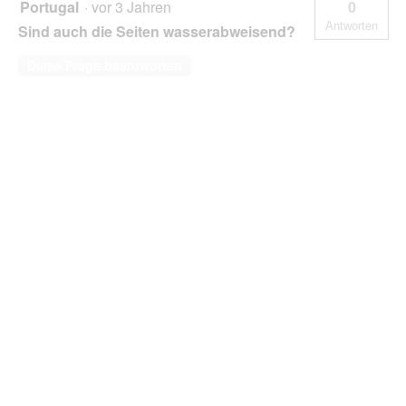
Portugal
·
vor 3 Jahren
0
anthrazit
Antworten
Sind auch die Seiten wasserabweisend?
XL
Diese Frage beantworten