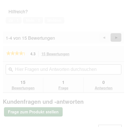
von
des
5
Haustiers,
Hilfreich?
5
von
Ja ·
1
Nein ·
0
Melden
5
1-4 von 15 Bewertungen
Zurück
◄
Weiter
►
Reviews
Revie
★★★★★
★★★★★
4.3
15 Bewertungen
Mit
dieser
4.3
von
Aktion
Hier
Hie
5
navigierst
Fragen
ϙ
Fra
Sternen.
du
und
un
Bewertungen
zu
Antworten
Ant
15
1
0
lesen
den
durchsuchen
du
für
Bewertungen
Frage
Antworten
Bewertungen.
Knuffelwuff
Orthopädisches
Kundenfragen und -antworten
Wasserabweisendes
Hundebett
Leon
Frage zum Produkt stellen
aus
Velours
mit
Handwebcharakter