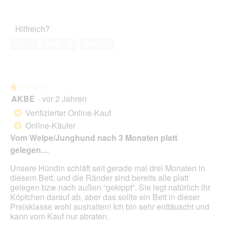
5
Zufriedenheit
f
von
des
n
5
Haustiers,
e
Hilfreich?
5
t
von
.
Ja ·
1
Nein ·
0
Melden
5
★★★★★
★★★★★
AKBE
·
vor 2 Jahren
1
von
Verifizierter Online-Kauf
*
5
Online-Käufer
*
Sternen.
Vom Welpe/Junghund nach 3 Monaten platt
gelegen…
Unsere Hündin schläft seit gerade mal drei Monaten in
diesem Bett, und die Ränder sind bereits alle platt
gelegen bzw nach außen “gekippt”. Sie legt natürlich ihr
Köpfchen darauf ab, aber das sollte ein Bett in dieser
Preisklasse wohl aushalten! Ich bin sehr enttäuscht und
kann vom Kauf nur abraten.