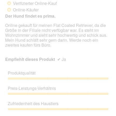
von
Verifizierter Online-Kauf
*
5
Online-Käufer
*
Sternen.
Der Hund findet es prima.
Online gekauft für meinen Flat Coated Retriever, da die
Größe in der Filiale nicht verfügbar war. Es steht im
Wohnzimmer und sieht sehr hochwertig und schick aus.
Mein Hund schläft sehr gern darin. Werde noch ein
zweites kaufen fürs Büro.
Empfiehlt dieses Produkt
✔
Ja
Produktqualität
Produktqualität,
5
Preis-Leistungs-Verhältnis
von
5
Preis-
Leistungs-
Zufriedenheit des Haustiers
Verhältnis,
5
Zufriedenheit