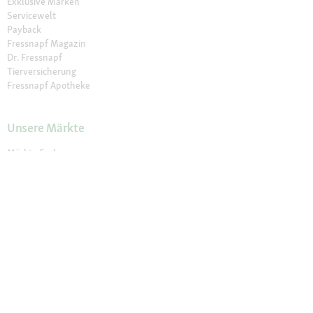
Exklusive Marken
Servicewelt
Payback
Fressnapf Magazin
Dr. Fressnapf
Tierversicherung
Fressnapf Apotheke
Unsere Märkte
Märkte finden
Services im Markt
Geschenkkarte
Fressnapf Salon
Activet Tierarztpraxen
Über Fressnapf
Über uns
Karriere
Verantwortung