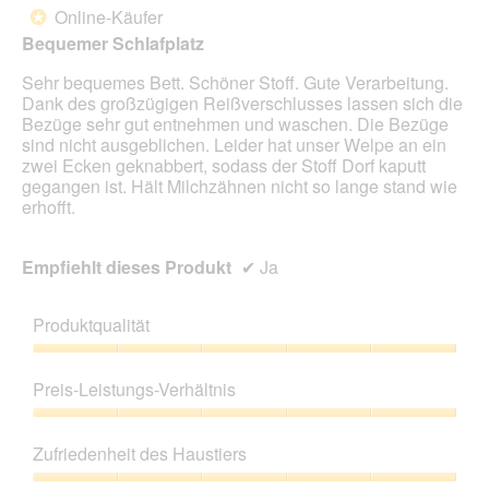
e
Online-Käufer
*
i
Sternen.
n
Bequemer Schlafplatz
m
Sehr bequemes Bett. Schöner Stoff. Gute Verarbeitung.
o
Dank des großzügigen Reißverschlusses lassen sich die
d
Bezüge sehr gut entnehmen und waschen. Die Bezüge
a
sind nicht ausgeblichen. Leider hat unser Welpe an ein
l
zwei Ecken geknabbert, sodass der Stoff Dorf kaputt
e
gegangen ist. Hält Milchzähnen nicht so lange stand wie
s
erhofft.
D
i
a
Empfiehlt dieses Produkt
✔
Ja
l
o
g
Produktqualität
f
e
Produktqualität,
l
5
Preis-Leistungs-Verhältnis
d
von
g
5
Preis-
e
Leistungs-
Zufriedenheit des Haustiers
ö
Verhältnis,
f