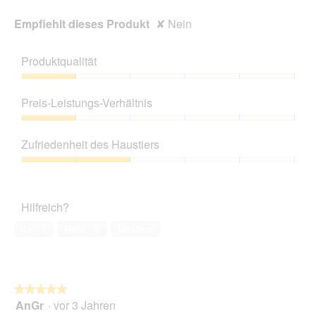
Empfiehlt dieses Produkt
✘
Nein
Produktqualität
Produktqualität,
1
Preis-Leistungs-Verhältnis
von
5
Preis-
Leistungs-
Zufriedenheit des Haustiers
Verhältnis,
1
Zufriedenheit
von
des
5
Haustiers,
Hilfreich?
2
von
Ja ·
1
Nein ·
0
Melden
5
★★★★★
★★★★★
AnGr
·
vor 3 Jahren
5