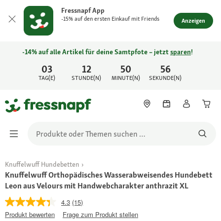
Fressnapf App
-15% auf den ersten Einkauf mit Friends
Anzeigen
-14% auf alle Artikel für deine Samtpfote – jetzt
sparen
!
03
12
50
56
TAG(E)
STUNDE(N)
MINUTE(N)
SEKUNDE(N)
Knuffelwuff Hundebetten
Knuffelwuff Orthopädisches Wasserabweisendes Hundebett
Leon aus Velours mit Handwebcharakter anthrazit XL
4.3
(15)
Produkt bewerten
Frage zum Produkt stellen