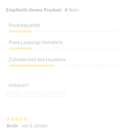
Empfiehlt dieses Produkt
✘
Nein
Produktqualität
Produktqualität,
1
Preis-Leistungs-Verhältnis
von
5
Preis-
Leistungs-
Zufriedenheit des Haustiers
Verhältnis,
1
Zufriedenheit
von
des
5
Haustiers,
Hilfreich?
2
von
Ja ·
1
Nein ·
0
Melden
5
★★★★★
★★★★★
AnGr
·
vor 3 Jahren
5