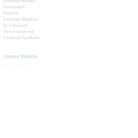
Exklusive Marken
Servicewelt
Payback
Fressnapf Magazin
Dr. Fressnapf
Tierversicherung
Fressnapf Apotheke
Unsere Märkte
Märkte finden
Services im Markt
Geschenkkarte
Fressnapf Salon
Activet Tierarztpraxen
Über Fressnapf
Über uns
Karriere
Verantwortung