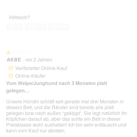
5
Zufriedenheit
f
von
des
n
5
Haustiers,
e
Hilfreich?
5
t
von
.
Ja ·
1
Nein ·
0
Melden
5
★★★★★
★★★★★
AKBE
·
vor 2 Jahren
1
von
Verifizierter Online-Kauf
*
5
Online-Käufer
*
Sternen.
Vom Welpe/Junghund nach 3 Monaten platt
gelegen…
Unsere Hündin schläft seit gerade mal drei Monaten in
diesem Bett, und die Ränder sind bereits alle platt
gelegen bzw nach außen “gekippt”. Sie legt natürlich ihr
Köpfchen darauf ab, aber das sollte ein Bett in dieser
Preisklasse wohl aushalten! Ich bin sehr enttäuscht und
kann vom Kauf nur abraten.