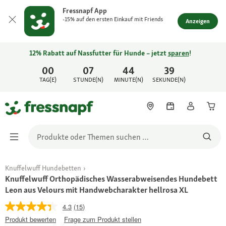
Fressnapf App
-15% auf den ersten Einkauf mit Friends
Anzeigen
12% Rabatt auf Nassfutter für Hunde – jetzt
sparen
!
00
07
44
39
TAG(E)
STUNDE(N)
MINUTE(N)
SEKUNDE(N)
Knuffelwuff Hundebetten
Knuffelwuff Orthopädisches Wasserabweisendes Hundebett
Leon aus Velours mit Handwebcharakter hellrosa XL
4.3
(15)
Produkt bewerten
Frage zum Produkt stellen