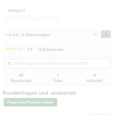
von
des
5
Haustiers,
Hilfreich?
5
von
Ja ·
1
Nein ·
0
Melden
5
1-4 von 15 Bewertungen
Zurück
◄
Weiter
►
Reviews
Revie
★★★★★
★★★★★
4.3
15 Bewertungen
Mit
dieser
4.3
von
Aktion
Hier
Hie
5
navigierst
Fragen
ϙ
Fra
Sternen.
du
und
un
Bewertungen
zu
Antworten
Ant
15
1
0
lesen
den
durchsuchen
du
für
Bewertungen
Frage
Antworten
Bewertungen.
Knuffelwuff
Orthopädisches
Kundenfragen und -antworten
Wasserabweisendes
Hundebett
Leon
Frage zum Produkt stellen
aus
Velours
mit
Handwebcharakter