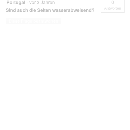
Portugal
·
vor 3 Jahren
0
hellrosa
Antworten
Sind auch die Seiten wasserabweisend?
XL
Diese Frage beantworten