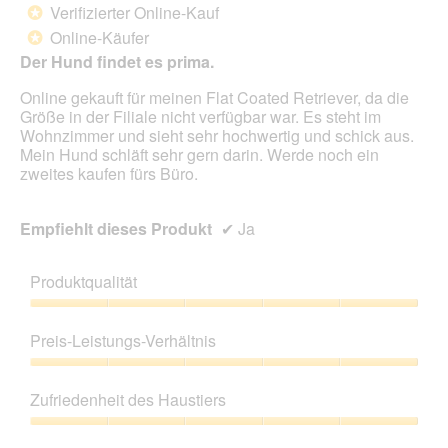
von
Verifizierter Online-Kauf
*
5
Online-Käufer
*
Sternen.
Der Hund findet es prima.
Online gekauft für meinen Flat Coated Retriever, da die
Größe in der Filiale nicht verfügbar war. Es steht im
Wohnzimmer und sieht sehr hochwertig und schick aus.
Mein Hund schläft sehr gern darin. Werde noch ein
zweites kaufen fürs Büro.
Empfiehlt dieses Produkt
✔
Ja
Produktqualität
Produktqualität,
5
Preis-Leistungs-Verhältnis
von
5
Preis-
Leistungs-
Zufriedenheit des Haustiers
Verhältnis,
5
Zufriedenheit