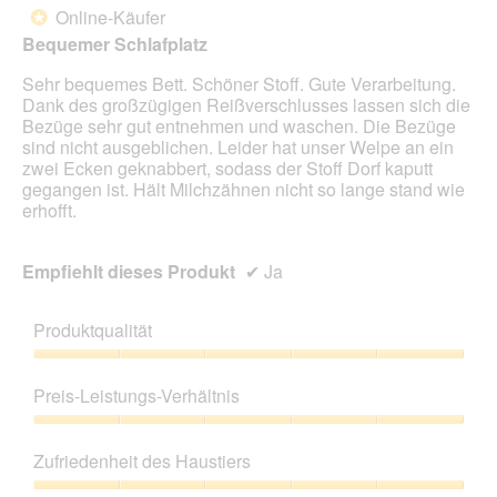
e
Online-Käufer
*
i
Sternen.
n
Bequemer Schlafplatz
m
Sehr bequemes Bett. Schöner Stoff. Gute Verarbeitung.
o
Dank des großzügigen Reißverschlusses lassen sich die
d
Bezüge sehr gut entnehmen und waschen. Die Bezüge
a
sind nicht ausgeblichen. Leider hat unser Welpe an ein
l
zwei Ecken geknabbert, sodass der Stoff Dorf kaputt
e
gegangen ist. Hält Milchzähnen nicht so lange stand wie
s
erhofft.
D
i
a
Empfiehlt dieses Produkt
✔
Ja
l
o
g
Produktqualität
f
e
Produktqualität,
l
5
Preis-Leistungs-Verhältnis
d
von
g
5
Preis-
e
Leistungs-
Zufriedenheit des Haustiers
ö
Verhältnis,
f