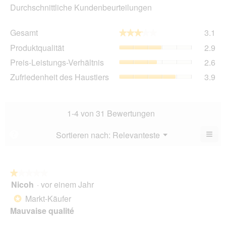
Durchschnittliche Kundenbeurteilungen
Ge
Gesamt
3.1
★★★★★
★★★★★
Dur
Pro
Produktqualität
2.9
Bew
Dur
3.1
Pre
Preis-Leistungs-Verhältnis
2.6
Bew
von
Lei
2.9
Zuf
Zufriedenheit des Haustiers
3.9
5.
Ver
von
des
Dur
5.
Hau
Bew
Dur
2.6
Bew
1-4 von 31 Bewertungen
von
3.9
5.
von
≡
Menü
Sortieren nach:
Relevanteste
?
▼
5.
Wen
du
auf
die
folg
★★★★★
★★★★★
Scha
Nicoh
·
vor einem Jahr
1
klick
von
wird
Markt-Käufer
*
der
5
unte
Mauvaise qualité
Sternen.
aufg
Inhal