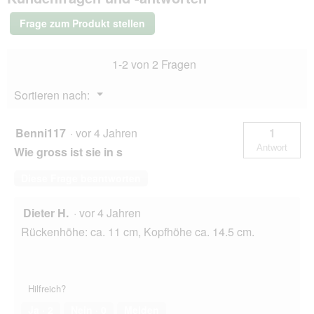
e
Giraffe
s
S
Frage zum Produkt stellen
D
i
a
1-2 von 2 Fragen
l
o
Menü
Sortieren nach:
g
▼
f
e
Benni117
·
vor 4 Jahren
1
l
Antwort
Wie gross ist sie in s
d
g
Diese Frage beantworten
e
ö
f
Dieter H.
·
vor 4 Jahren
f
Rückenhöhe: ca. 11 cm, Kopfhöhe ca. 14.5 cm.
n
e
t
.
Hilfreich?
Ja ·
2
Nein ·
0
Melden