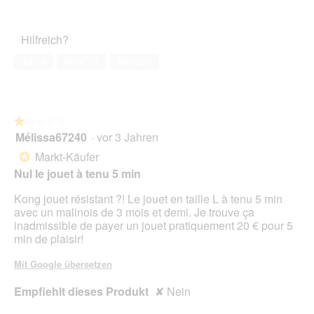
1
Zufriedenheit
F
e
von
des
o
r
5
Haustiers,
t
A
Hilfreich?
4
o
k
von
1
t
Ja ·
4
Nein ·
1
Melden
5
.
i
o
n
w
★★★★★
★★★★★
i
Mélissa67240
·
vor 3 Jahren
r
1
d
von
Markt-Käufer
*
e
5
Nul le jouet à tenu 5 min
i
Sternen.
n
Kong jouet résistant ?! Le jouet en taille L à tenu 5 min
m
avec un malinois de 3 mois et demi. Je trouve ça
o
inadmissible de payer un jouet pratiquement 20 € pour 5
d
min de plaisir!
a
l
Mit Google übersetzen
e
s
Empfiehlt dieses Produkt
✘
Nein
D
i