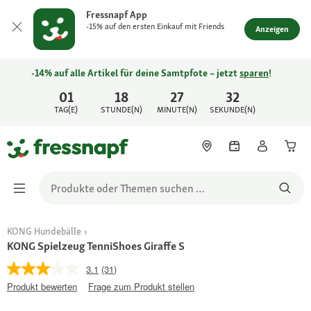
Fressnapf App
-15% auf den ersten Einkauf mit Friends
Anzeigen
-14% auf alle Artikel für deine Samtpfote – jetzt
sparen
!
01
18
27
32
TAG(E)
STUNDE(N)
MINUTE(N)
SEKUNDE(N)
KONG Hundebälle
KONG Spielzeug TenniShoes Giraffe S
3.1
(31)
Produkt bewerten
Frage zum Produkt stellen