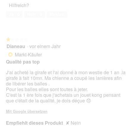
a
Haustiers,
t
A
f
Hilfreich?
l
3
o
k
f
e
von
3
t
Ja ·
0
Nein ·
0
Melden
n
s
5
.
i
e
D
o
t
i
n
.
a
w
l
★★★★★
★★★★★
i
o
Dianeau
·
vor einem Jahr
r
1
g
d
von
Markt-Käufer
*
f
e
5
Qualité pas top
e
i
Sternen.
l
n
J'ai acheté la girafe et l'ai donné à mon westie de 1 an .la
d
m
girafe à fait 10mn. Ma chienne a coupé les lanières afin
g
o
de libérer les balles .
e
d
Pour les balles elles sont toutes à jeter.
ö
a
C'est la 1 ère fois que j'achetais un jouet kong pensant
f
l
que c'était de la qualité, je dois déçue 😞
f
e
n
s
Mit Google übersetzen
e
D
t
i
Empfiehlt dieses Produkt
✘
Nein
.
a
l