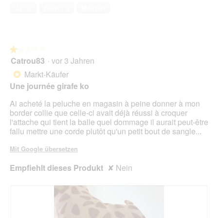
e
von
2
t
Ja ·
0
Nein ·
0
Melden
s
5
.
i
D
o
i
n
a
w
l
★★★★★
★★★★★
i
o
Catrou83
·
vor 3 Jahren
r
1
g
d
von
Markt-Käufer
*
f
e
5
Une journée girafe ko
e
i
Sternen.
l
n
Ai acheté la peluche en magasin à peine donner à mon
d
m
border collie que celle-ci avait déjà réussi à croquer
g
o
l'attache qui tient la balle quel dommage il aurait peut-être
e
d
fallu mettre une corde plutôt qu'un petit bout de sangle...
ö
a
f
l
Mit Google übersetzen
f
e
n
s
Empfiehlt dieses Produkt
✘
Nein
e
D
t
i
.
a
l
o
g