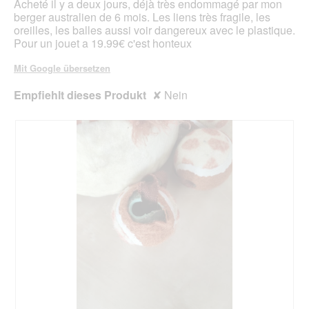
Acheté il y a deux jours, déjà très endommagé par mon
aktua
berger australien de 6 mois. Les liens très fragile, les
oreilles, les balles aussi voir dangereux avec le plastique.
Pour un jouet a 19.99€ c'est honteux
Mit Google übersetzen
Empfiehlt dieses Produkt
✘
Nein