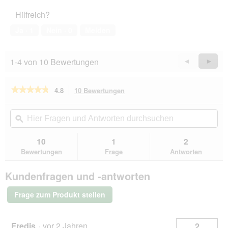
5
Haustiers,
Hilfreich?
5
von
Ja ·
1
Nein ·
0
Melden
5
1-4 von 10 Bewertungen
Zurück
◄
Weiter
►
Reviews
Revie
★★★★★
★★★★★
4.8
10 Bewertungen
Mit
dieser
4.8
von
Aktion
Hier
Hie
5
navigierst
Fragen
ϙ
Fra
Sternen.
du
und
un
Bewertungen
zu
Antworten
Ant
10
1
2
lesen
den
durchsuchen
du
für
Bewertungen
Frage
Antworten
Bewertungen.
KONG
Tyres
Kundenfragen und -antworten
Frage zum Produkt stellen
Fredis
·
vor 2 Jahren
2