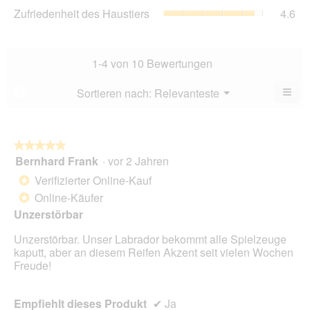
4.8
Zuf
Zufriedenheit des Haustiers
4.6
5.
Ver
von
des
Dur
5.
Hau
Bew
Dur
5
Bew
1-4 von 10 Bewertungen
von
4.6
5.
von
≡
Menü
Sortieren nach:
Relevanteste
?
▼
5.
Wen
du
auf
die
folg
★★★★★
★★★★★
Scha
Bernhard Frank
·
vor 2 Jahren
5
klick
von
wird
Verifizierter Online-Kauf
*
der
5
unte
Online-Käufer
*
Sternen.
aufg
Unzerstörbar
Inhal
aktua
Unzerstörbar. Unser Labrador bekommt alle Spielzeuge
kaputt, aber an diesem Reifen Akzent seit vielen Wochen
Freude!
Empfiehlt dieses Produkt
✔
Ja