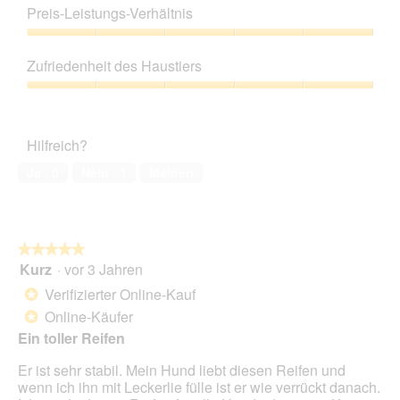
5
Preis-Leistungs-Verhältnis
u
t
von
n
d
5
Preis-
g
i
Leistungs-
z
e
Zufriedenheit des Haustiers
Verhältnis,
u
s
5
Zufriedenheit
F
e
von
des
o
r
5
Haustiers,
t
A
Hilfreich?
5
o
k
von
1
t
Ja ·
0
Nein ·
1
Melden
5
.
i
o
n
w
★★★★★
★★★★★
i
Kurz
·
vor 3 Jahren
r
5
d
von
Verifizierter Online-Kauf
*
e
5
Online-Käufer
*
i
Sternen.
n
Ein toller Reifen
m
Er ist sehr stabil. Mein Hund liebt diesen Reifen und
o
wenn ich ihn mit Leckerlie fülle ist er wie verrückt danach.
d