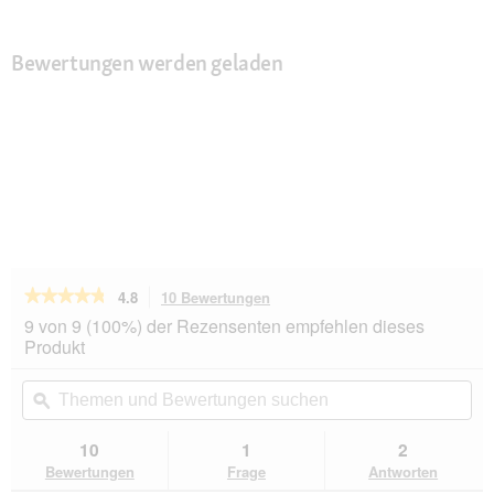
Bewertungen werden geladen
★★★★★
★★★★★
4.8
10 Bewertungen
Mit
dieser
4.8
9 von 9 (100%) der Rezensenten empfehlen dieses
von
Aktion
Produkt
5
navigierst
Sternen.
du
Themen
Th
Bewertungen
zu
und
ϙ
un
lesen
den
Bewertungen
Be
für
Bewertungen.
KONG
suchen
su
10
1
2
Tyres
Bewertungen
Frage
Antworten