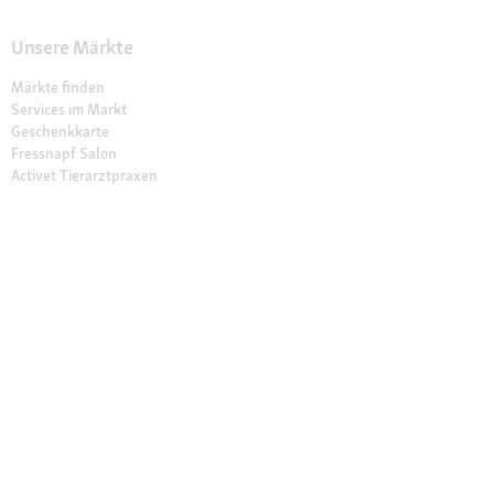
Unsere Märkte
Märkte finden
Services im Markt
Geschenkkarte
Fressnapf Salon
Activet Tierarztpraxen
Über Fressnapf
Über uns
Karriere
Verantwortung
Tierisch Engagiert
Compliance
Marktplatz Partner werden
Presse
Anfahrt