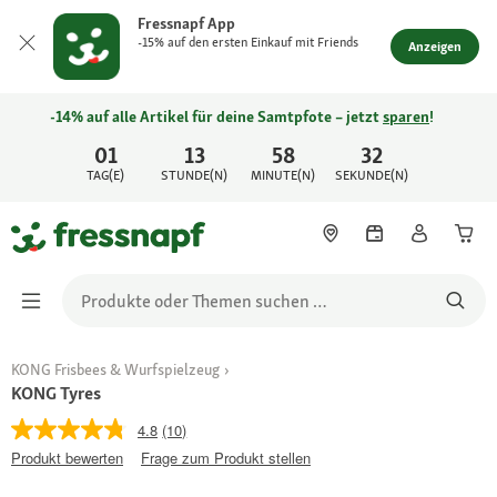
Fressnapf App
-15% auf den ersten Einkauf mit Friends
Anzeigen
-14% auf alle Artikel für deine Samtpfote – jetzt
sparen
!
01
13
58
32
TAG(E)
STUNDE(N)
MINUTE(N)
SEKUNDE(N)
KONG Frisbees & Wurfspielzeug
KONG Tyres
4.8
(10)
Produkt bewerten
Frage zum Produkt stellen