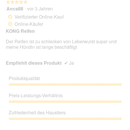
★★★★★
★★★★★
Anca88
·
vor 3 Jahren
5
von
Verifizierter Online-Kauf
*
5
Online-Käufer
*
Sternen.
KONG Reifen
Der Reifen ist zu schlecken von Leberwurst super und
meine Hündin ist lange beschäftigt
Empfiehlt dieses Produkt
✔
Ja
Produktqualität
Produktqualität,
5
Preis-Leistungs-Verhältnis
von
5
Preis-
Leistungs-
Zufriedenheit des Haustiers
Verhältnis,
5
Zufriedenheit
von
des