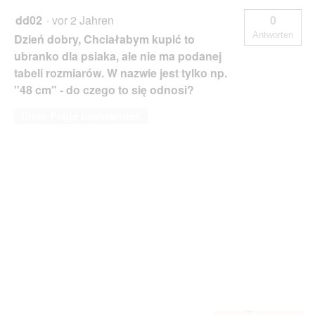
dd02
·
vor 2 Jahren
0
Antworten
Dzień dobry, Chciałabym kupić to
ubranko dla psiaka, ale nie ma podanej
tabeli rozmiarów. W nazwie jest tylko np.
"48 cm" - do czego to się odnosi?
Diese Frage beantworten