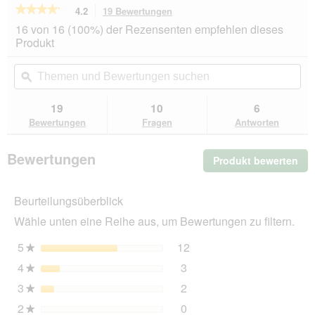
★★★★★
★★★★★
4.2
19 Bewertungen
Mit
dieser
4.2
16 von 16 (100%) der Rezensenten empfehlen dieses
von
Aktion
Produkt
5
navigierst
Sternen.
du
Themen
Th
Bewertungen
zu
und
ϙ
un
lesen
den
Bewertungen
Be
für
Bewertungen.
LOOKS
suchen
su
19
10
6
by
Bewertungen
Fragen
Antworten
Wolfgang
Joop
Teddy-
Bewertungen
Produkt bewerten
.
Mantel
28
Mit
cm
die
Beurteilungsüberblick
Akt
wir
Wähle unten eine Reihe aus, um Bewertungen zu filtern.
ein
mo
5
Sterne
12
12 Bewertungen mit 5 St
Auswählen, um nach Bewer
★
Dia
4
Sterne
3
geö
3 Bewertungen mit 4 Ster
Auswählen, um nach Bewer
★
3
Sterne
2
2 Bewertungen mit 3 Ster
Auswählen, um nach Bewer
★
2
Sterne
0
0 Bewertungen mit 2 Ster
Auswählen, um nach Bewer
★