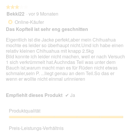
w
★★★★★
★★★★★
i
Bekki22
·
vor 9 Monaten
r
3
d
von
Online-Käufer
*
e
5
Das Kopfteil ist sehr eng geschnitten
i
Sternen.
n
Eigentlich ist die Jacke perfekt,aber mein Chihuahua
m
mochte es leider so überhaupt nicht.Umd ich habe einen
o
relativ kleinen Chihuahua mit knapp 2.5kg
d
Bild konnte ich leider nicht machen, weil er nach Versuch
a
1 sich verkrümmelt hat.Auchndas Teil was unter dem
l
Bauch ist,warum macht man es für Rüden nicht etwas
e
schmaler,sein P. ...liegt genau an dem Teil.So das er
s
wenn er wollte nicht einmal urinnieren
D
i
a
Empfiehlt dieses Produkt
✔
Ja
l
o
g
Produktqualität
f
e
Produktqualität,
l
5
Preis-Leistungs-Verhältnis
d