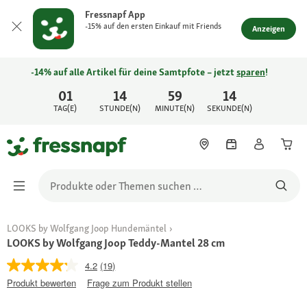
Fressnapf App
-15% auf den ersten Einkauf mit Friends
Anzeigen
-14% auf alle Artikel für deine Samtpfote – jetzt
sparen
!
01
14
59
14
TAG(E)
STUNDE(N)
MINUTE(N)
SEKUNDE(N)
LOOKS by Wolfgang Joop Hundemäntel
LOOKS by Wolfgang Joop Teddy-Mantel 28 cm
4.2
(19)
Produkt bewerten
Frage zum Produkt stellen