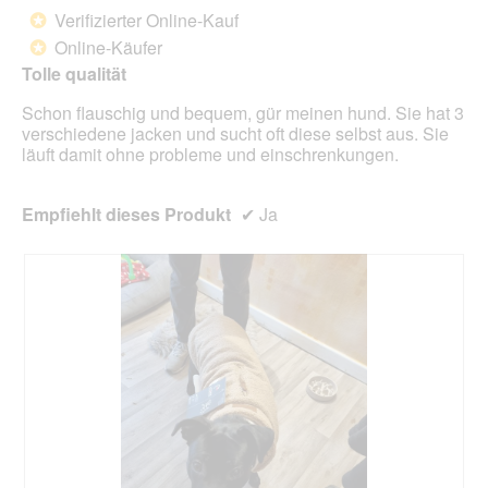
d
von
Verifizierter Online-Kauf
*
e
5
Online-Käufer
*
i
Sternen.
n
Tolle qualität
m
Schon flauschig und bequem, gür meinen hund. Sie hat 3
o
verschiedene jacken und sucht oft diese selbst aus. Sie
d
läuft damit ohne probleme und einschrenkungen.
a
l
e
Empfiehlt dieses Produkt
✔
Ja
s
D
i
a
l
o
g
f
e
l
d
g
e
ö