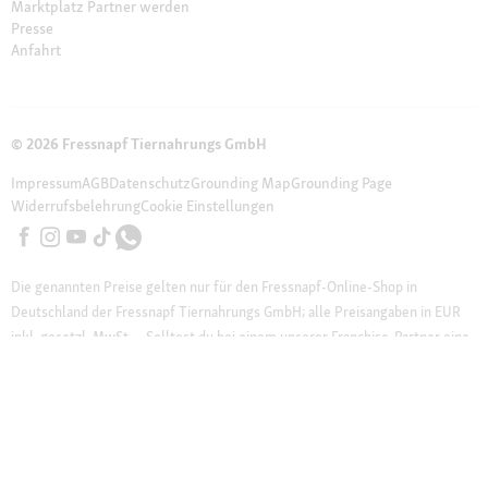
Marktplatz Partner werden
Presse
Anfahrt
© 2026 Fressnapf Tiernahrungs GmbH
Impressum
AGB
Datenschutz
Grounding Map
Grounding Page
Widerrufsbelehrung
Cookie Einstellungen
Die genannten Preise gelten nur für den Fressnapf-Online-Shop in
Deutschland der Fressnapf Tiernahrungs GmbH; alle Preisangaben in EUR
inkl. gesetzl. MwSt. – Solltest du bei einem unserer Franchise-Partner eine
Marktbestellung vornehmen, gelten die Preise des jeweiligen Franchise-
Partners vor Ort. Wir weisen darauf hin, dass unser Online-Sortiment vom
stationären Sortiment beim Markt vor Ort abweichen kann.
Weitere
Hinweise (*):
* Gutschein ist nicht mit Aktionsware und anderen Gutscheinen
kombinierbar. Gutschein gilt nicht bei telefonischer Bestellung und nicht