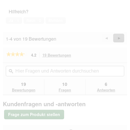
Hilfreich?
Ja ·
1
Nein ·
0
Melden
1-4 von 19 Bewertungen
Zurück
◄
Weiter
►
Reviews
Revie
★★★★★
★★★★★
4.2
19 Bewertungen
Mit
dieser
4.2
von
Aktion
Hier
Hie
5
navigierst
Fragen
ϙ
Fra
Sternen.
du
und
un
Bewertungen
zu
Antworten
Ant
19
10
6
lesen
den
durchsuchen
du
für
Bewertungen
Fragen
Antworten
Bewertungen.
LOOKS
by
Kundenfragen und -antworten
Wolfgang
Joop
Teddy-
Frage zum Produkt stellen
Mantel
28
cm