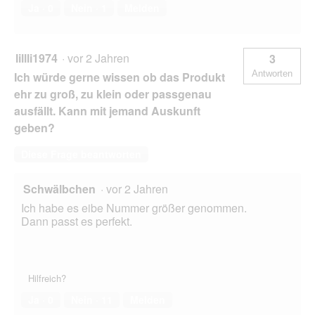
Ja ·
0
Nein ·
1
Melden
lillli1974
·
vor 2 Jahren
3
Antworten
Ich würde gerne wissen ob das Produkt
ehr zu groß, zu klein oder passgenau
ausfällt. Kann mit jemand Auskunft
geben?
Diese Frage beantworten
Schwälbchen
·
vor 2 Jahren
Ich habe es eibe Nummer größer genommen.
Dann passt es perfekt.
Hilfreich?
Ja ·
0
Nein ·
11
Melden