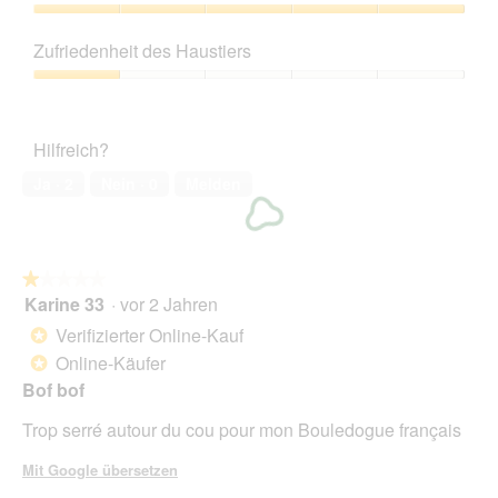
von
g
5
Preis-
e
Leistungs-
Zufriedenheit des Haustiers
ö
Verhältnis,
f
5
Zufriedenheit
f
von
des
n
5
Haustiers,
e
Hilfreich?
1
t
von
Ja ·
2
Nein ·
0
Melden
.
5
★★★★★
★★★★★
Karine 33
·
vor 2 Jahren
1
von
Verifizierter Online-Kauf
*
5
Online-Käufer
*
Sternen.
Bof bof
Trop serré autour du cou pour mon Bouledogue français
Mit Google übersetzen