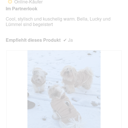
Online-Käufer
*
der
5
unte
Im Partnerlook
Sternen.
aufg
Inhal
Cool, stylisch und kuschelig warm. Bella, Lucky und
aktua
Lümmel sind begeistert
Empfiehlt dieses Produkt
✔
Ja