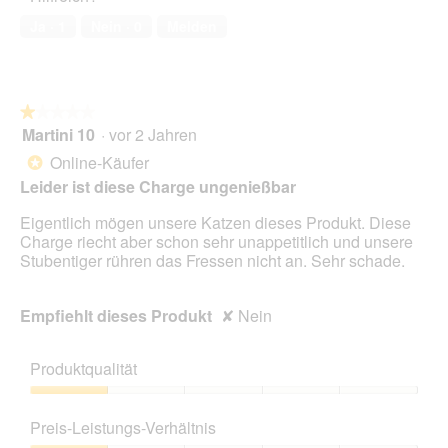
von
Ja ·
1
Nein ·
0
Melden
5
★★★★★
★★★★★
Martini 10
·
vor 2 Jahren
1
von
Online-Käufer
*
5
Leider ist diese Charge ungenießbar
Sternen.
Eigentlich mögen unsere Katzen dieses Produkt. Diese
Charge riecht aber schon sehr unappetitlich und unsere
Stubentiger rühren das Fressen nicht an. Sehr schade.
Empfiehlt dieses Produkt
✘
Nein
Produktqualität
Produktqualität,
1
Preis-Leistungs-Verhältnis
von