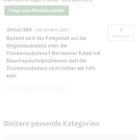
Katze
Adult
Frage zum Produkt stellen
Geflügel und
Kaninchen
6x300
g
Shiva1989
·
vor einem Jahr
0
Antworten
Bezieht sich der Fettgehalt auf die
Originalsubstanz oder die
Trockensubstanz? Bei meiner Katze mit
Bauchspeichelproblemen darf die
Trockensubstanz nicht höher als 14%
sein.
Diese Frage beantworten
Weitere passende Kategorien