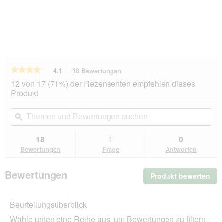
★★★★★
★★★★★
4.1
18 Bewertungen
Mit
dieser
4.1
12 von 17 (71%) der Rezensenten empfehlen dieses
von
Aktion
Produkt
5
navigierst
Sternen.
du
Themen
Th
Bewertungen
zu
und
ϙ
un
lesen
den
Bewertungen
Be
für
Bewertungen.
Lucky
suchen
su
18
1
0
Lou
Bewertungen
Frage
Antworten
Nassfutter
Katze
Adult
Bewertungen
Produkt bewerten
.
Geflügel und
Kaninchen
Mit
6x300
die
g
Beurteilungsüberblick
Akt
wir
Wähle unten eine Reihe aus, um Bewertungen zu filtern.