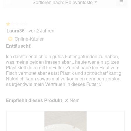
≡
Menü
Sortieren nach:
Relevanteste
?
▼
5.
Wen
du
auf
die
folg
★★★★★
★★★★★
Scha
Laura36
·
vor 2 Jahren
1
klick
von
wird
Online-Käufer
*
der
5
unte
Enttäuscht!
Sternen.
aufg
Inhal
Ich dachte endlich ein gutes Futter gefunden zu haben,
aktua
was meine beiden fressen aber... heute war ein spitzes
Plastikteil (foto) mit im Futter. Zuerst habe ich Haut vom
Fisch vermutet aber es ist Plastik und spitz/scharf kantig.
Natürlich kann sowas mal vorkommen dennoch zerstört
es irgendwie mein Vertrauen in dieses Futter :/
Empfiehlt dieses Produkt
✘
Nein