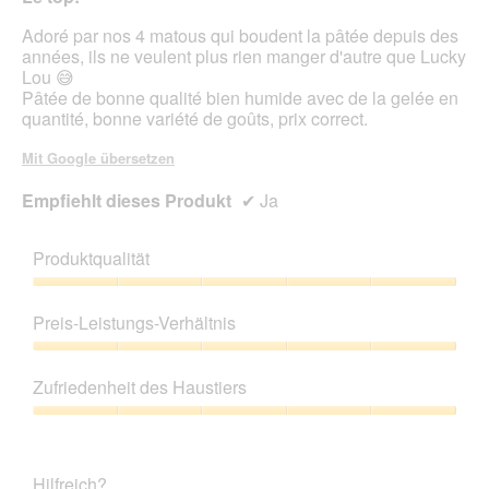
Adoré par nos 4 matous qui boudent la pâtée depuis des
années, ils ne veulent plus rien manger d'autre que Lucky
Lou 😅
Pâtée de bonne qualité bien humide avec de la gelée en
quantité, bonne variété de goûts, prix correct.
Mit Google übersetzen
Empfiehlt dieses Produkt
✔
Ja
Produktqualität
Produktqualität,
5
Preis-Leistungs-Verhältnis
von
5
Preis-
Leistungs-
Zufriedenheit des Haustiers
Verhältnis,
5
Zufriedenheit
von
des
5
Haustiers,
Hilfreich?
5