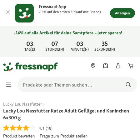
Fressnapf App
-15% auf den ersten Einkauf mit Friends
Anzeigen
-14% auf alle Artikel für deine Samtpfote – jetzt
sparen
!
03
07
03
35
TAG(E)
STUNDE(N)
MINUTE(N)
SEKUNDE(N)
Lucky Lou Nassfutter
Lucky Lou Nassfutter Katze Adult Geflügel und Kaninchen
6x300 g
4.1
(18)
Produkt bewerten
Frage zum Produkt stellen