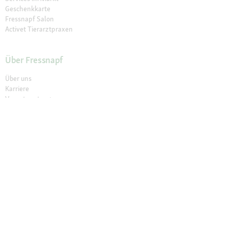
Geschenkkarte
Fressnapf Salon
Activet Tierarztpraxen
Über Fressnapf
Über uns
Karriere
Verantwortung
Tierisch Engagiert
Compliance
Marktplatz Partner werden
Presse
Anfahrt
© 2026 Fressnapf Tiernahrungs GmbH
Impressum
AGB
Datenschutz
Grounding Map
Grounding Page
Widerrufsbelehrung
Cookie Einstellungen