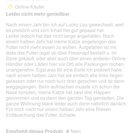
a
von
w
Online-Käufer
*
l
5
i
Leider nicht mehr genießbar
o
Sternen.
r
g
d
Nach einem Jahr bin ich auf Lucky Lou gewechselt, weil
f
e
es preislich und vom Inhalt her gut gepasst hat.
e
i
Leider jedoch hat das nicht lange angehalten. Nach
l
n
einem halben Jahr hat meine Katze angefangen das
d
m
Futter nicht mehr essen zu wollen. Aufgefallen ist mir,
g
o
dass das Futter (egal ob über Fressnapf bestellt o. im
e
d
Store gekauft, oder aber auch über einen anderen Online-
ö
a
Händler oder Läden hier vor Ort) alle Packungen rochen
f
l
unangenehm. Egal was für eine Sorte ich probiert habe,
f
e
nach einem halben Jahr hat sie einfach alle links liegen
n
s
gelassen oder nur noch kurz dran gerochen und ist dann
e
D
weggegangen. Beim aufmachen musste ich schon die
t
i
Nase rümpfen, meine Katze hat zwei drei Happen
.
a
genommen und es dann den ganzen Tag gemieden. Die
l
ganze Wohnung stank leider auch dann natürlich danach.
o
Für mich nach nur einem halben Jahr eine Riesen
g
Enttäuschung das Futter. Schade.
f
e
l
Empfiehlt dieses Produkt
✘
Nein