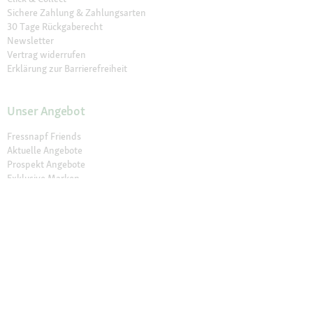
Sichere Zahlung & Zahlungsarten
30 Tage Rückgaberecht
Newsletter
Vertrag widerrufen
Erklärung zur Barrierefreiheit
Unser Angebot
Fressnapf Friends
Aktuelle Angebote
Prospekt Angebote
Exklusive Marken
Servicewelt
Payback
Fressnapf Magazin
Dr. Fressnapf
Tierversicherung
Fressnapf Apotheke
Unsere Märkte