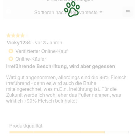
4.5
5.
von
≡
Menü
Sortieren nach:
Relevanteste
?
▼
5.
Wen
du
auf
die
folg
★★★★★
★★★★★
Scha
Vicky1234
·
vor 3 Jahren
4
klick
von
wird
Verifizierter Online-Kauf
*
der
5
unte
Online-Käufer
*
Sternen.
aufg
Irreführende Beschriftung, wird aber gegessen
Inhal
aktua
Wird gut angenommen, allerdings sind die 96% Fleisch
irreführend - denn es wird auch die Brühe
miteingerechnet, was m.E.n. Irreführung ist. Für die
Zukunft werde ich wohl eher das Futter nehmen, was
wirklich >90% Fleisch beinhaltet
Produktqualität
Produktqualität,