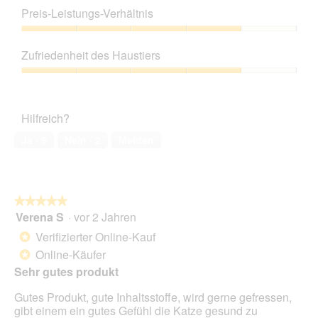
4
Preis-Leistungs-Verhältnis
von
5
Preis-
Leistungs-
Zufriedenheit des Haustiers
Verhältnis,
4
Zufriedenheit
von
des
5
Haustiers,
Hilfreich?
4
von
Ja ·
6
Nein ·
2
Melden
5
★★★★★
★★★★★
Verena S
·
vor 2 Jahren
5
von
Verifizierter Online-Kauf
*
5
Online-Käufer
*
Sternen.
Sehr gutes produkt
Gutes Produkt, gute Inhaltsstoffe, wird gerne gefressen,
gibt einem ein gutes Gefühl die Katze gesund zu