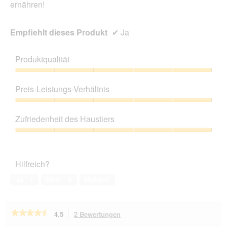
ernähren!
Empfiehlt dieses Produkt
✔
Ja
Produktqualität
Produktqualität,
5
Preis-Leistungs-Verhältnis
von
5
Preis-
Leistungs-
Zufriedenheit des Haustiers
Verhältnis,
5
Zufriedenheit
von
des
5
Haustiers,
Hilfreich?
5
von
Ja ·
1
Nein ·
0
Melden
5
★★★★★
★★★★★
4.5
2 Bewertungen
Mit
dieser
4.5