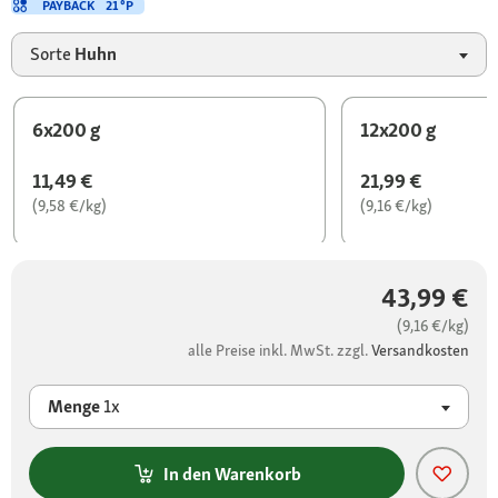
PAYBACK
21 °P
Sorte
Huhn
6x200 g
12x200 g
11,49 €
21,99 €
(9,58 €/kg)
(9,16 €/kg)
43,99 €
(9,16 €/kg)
alle Preise inkl. MwSt. zzgl.
Versandkosten
Menge
1x
In den Warenkorb