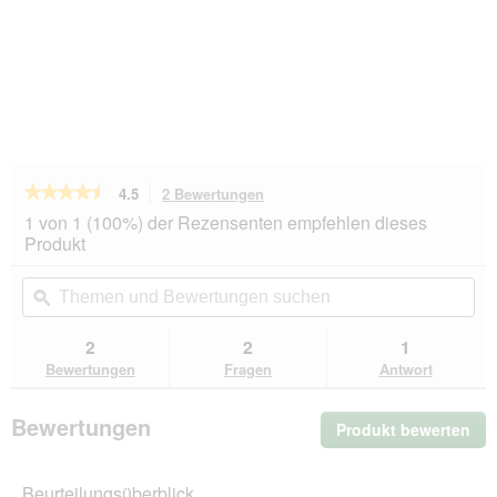
★★★★★
★★★★★
4.5
2 Bewertungen
Mit
dieser
4.5
1 von 1 (100%) der Rezensenten empfehlen dieses
von
Aktion
Produkt
5
navigierst
Sternen.
du
Themen
Th
Bewertungen
zu
und
ϙ
un
lesen
den
Bewertungen
Be
für
Bewertungen.
Lucky
suchen
su
2
2
1
Lou
Bewertungen
Fragen
Antwort
Nassfutter
Katze,
Adult.
Bewertungen
Produkt bewerten
.
SuperMono,
Huhn
Mit
24x200
die
g
Beurteilungsüberblick
Akt