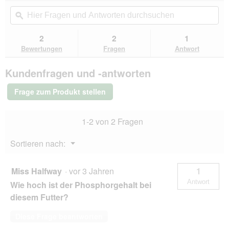
von
Aktion
Hier
Hie
5
navigierst
Fragen
ϙ
Fra
Sternen.
du
und
un
Bewertungen
zu
Antworten
Ant
2
2
1
lesen
den
durchsuchen
du
für
Bewertungen
Fragen
Antwort
Bewertungen.
Lucky
Lou
Kundenfragen und -antworten
Nassfutter
Katze,
Adult.
Frage zum Produkt stellen
SuperMono,
Huhn
24x200
1-2 von 2 Fragen
g
Menü
Sortieren nach:
▼
Miss Halfway
·
vor 3 Jahren
1
Antwort
Wie hoch ist der Phosphorgehalt bei
diesem Futter?
Diese Frage beantworten