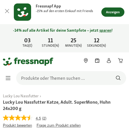
Fressnapf App
-15% auf den ersten Einkauf mit Friends
Anzeigen
-14% auf alle Artikel für deine Samtpfote – jetzt
sparen
!
03
11
25
12
TAG(E)
STUNDE(N)
MINUTE(N)
SEKUNDE(N)
Lucky Lou Nassfutter
Lucky Lou Nassfutter Katze, Adult. SuperMono, Huhn
24x200 g
4.5
(2)
Produkt bewerten
Frage zum Produkt stellen