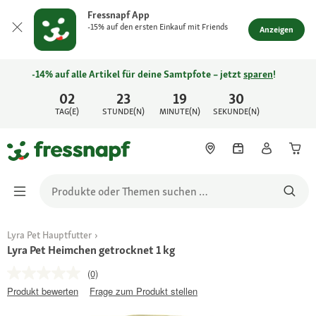
Fressnapf App
-15% auf den ersten Einkauf mit Friends
Anzeigen
-14% auf alle Artikel für deine Samtpfote – jetzt
sparen
!
02
23
19
30
TAG(E)
STUNDE(N)
MINUTE(N)
SEKUNDE(N)
Lyra Pet Hauptfutter
Lyra Pet Heimchen getrocknet 1 kg
(0)
Produkt bewerten
Frage zum Produkt stellen