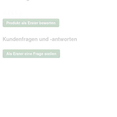
★★★★★
Kein
Produkt als Erster bewerten
Beurteilungswert
.
Mit
Kundenfragen und -antworten
dieser
Aktion
wird
ein
Als Erster eine Frage stellen
modales
Dialogfeld
geöffnet.