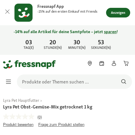
Fressnapf App
-15% auf den ersten Einkauf mit Friends
Anzeigen
-14% auf alle Artikel für deine Samtpfote – jetzt
sparen
!
03
20
30
53
TAG(E)
STUNDE(N)
MINUTE(N)
SEKUNDE(N)
Lyra Pet Hauptfutter
Lyra Pet Obst-Gemüse-Mix getrocknet 1 kg
(0)
Produkt bewerten
Frage zum Produkt stellen