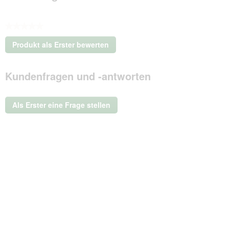
★★★★★
Kein
Produkt als Erster bewerten
Beurteilungswert
.
Mit
Kundenfragen und -antworten
dieser
Aktion
wird
ein
Als Erster eine Frage stellen
modales
Dialogfeld
geöffnet.