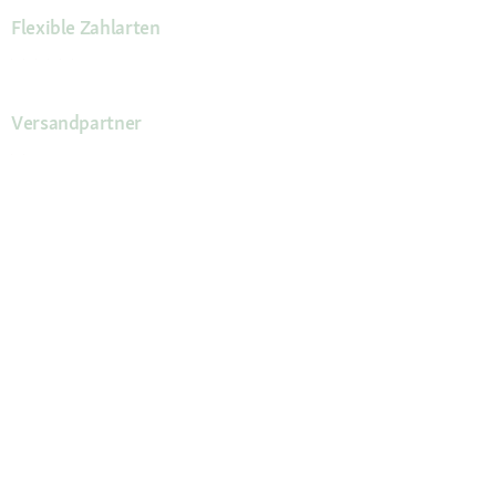
Flexible Zahlarten
Versandpartner
Deine Vorteile
Die Fressnapf App