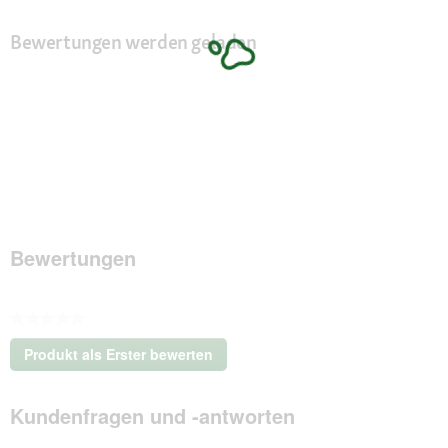
Bewertungen werden geladen
Bewertungen
★★★★★
Kein
Produkt als Erster bewerten
Beurteilungswert
.
Mit
Kundenfragen und -antworten
dieser
Aktion