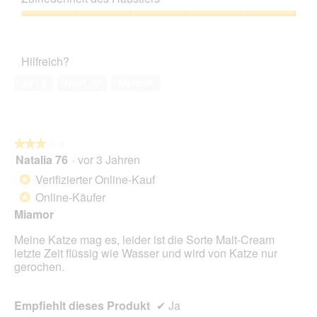
Verhältnis,
m
u
s
5
o
Zufriedenheit
F
e
von
d
des
o
r
5
a
Haustiers,
t
A
Hilfreich?
l
5
o
k
e
von
2
t
Ja ·
2
Nein ·
0
Melden
s
5
.
i
D
o
i
n
a
w
l
★★★★★
★★★★★
i
o
Natalia 76
·
vor 3 Jahren
r
3
g
d
von
Verifizierter Online-Kauf
*
f
e
5
Online-Käufer
e
*
i
Sternen.
l
n
Miamor
d
m
g
Meine Katze mag es, leider ist die Sorte Malt-Cream
o
e
letzte Zeit flüssig wie Wasser und wird von Katze nur
d
ö
gerochen.
a
f
l
f
e
n
Empfiehlt dieses Produkt
✔
Ja
s