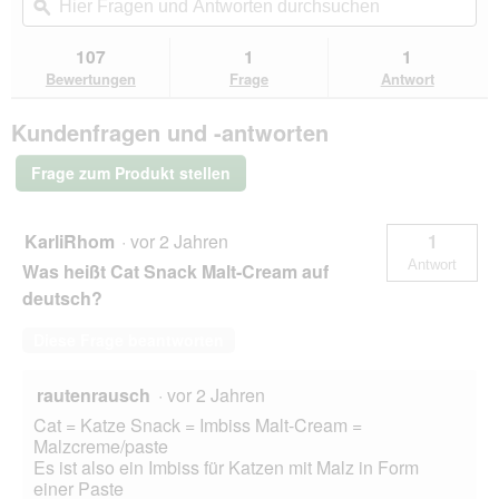
navigierst
Fragen
ϙ
Fra
Sternen.
du
und
un
Bewertungen
zu
Antworten
Ant
107
1
1
lesen
den
durchsuchen
du
für
Bewertungen
Frage
Antwort
Bewertungen.
Miamor
Cat
Kundenfragen und -antworten
Snack
Malt-
Cream
Frage zum Produkt stellen
Vorteilspack
24x15g
KarliRhom
·
vor 2 Jahren
1
Antwort
Was heißt Cat Snack Malt-Cream auf
deutsch?
Diese Frage beantworten
rautenrausch
·
vor 2 Jahren
Cat = Katze Snack = Imbiss Malt-Cream =
Malzcreme/paste
Es ist also ein Imbiss für Katzen mit Malz in Form
einer Paste