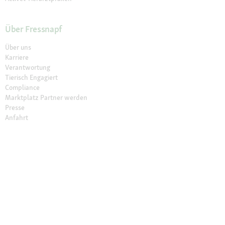
Über Fressnapf
Über uns
Karriere
Verantwortung
Tierisch Engagiert
Compliance
Marktplatz Partner werden
Presse
Anfahrt
© 2026 Fressnapf Tiernahrungs GmbH
Impressum
AGB
Datenschutz
Grounding Map
Grounding Page
Widerrufsbelehrung
Cookie Einstellungen