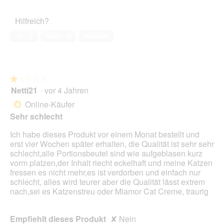
von
d
des
o
r
5
a
Haustiers,
t
A
Hilfreich?
l
5
o
k
e
von
2
t
Ja ·
0
Nein ·
0
Melden
s
5
.
i
D
o
i
n
a
w
l
★★★★★
★★★★★
i
o
Netti21
·
vor 4 Jahren
r
1
g
d
von
Online-Käufer
*
f
e
5
Sehr schlecht
e
i
Sternen.
l
n
Ich habe dieses Produkt vor einem Monat bestellt und
d
m
erst vier Wochen später erhalten, die Qualität ist sehr sehr
g
o
schlecht,alle Portionsbeutel sind wie aufgeblasen kurz
e
d
vorm platzen,der Inhalt riecht eckelhaft und meine Katzen
ö
a
fressen es nicht mehr,es ist verdorben und einfach nur
f
l
schlecht, alles wird teurer aber die Qualität lässt extrem
f
e
nach,sei es Katzenstreu oder Miamor Cat Creme, traurig
n
s
e
D
t
i
Empfiehlt dieses Produkt
✘
Nein
.
a