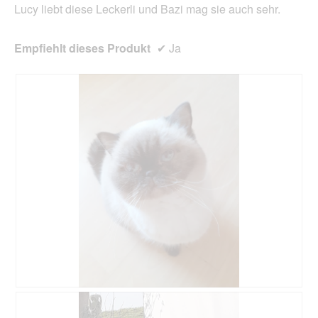
Lucy liebt diese Leckerli und Bazi mag sie auch sehr.
Empfiehlt dieses Produkt
✔
Ja
B
F
e
o