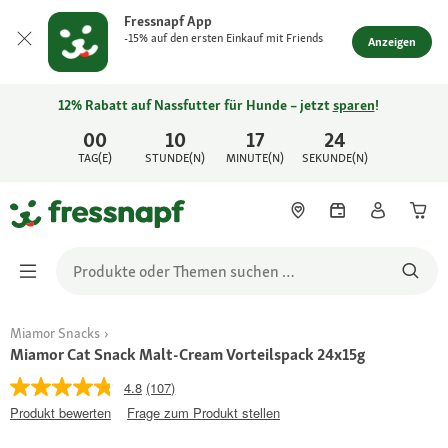
Fressnapf App
-15% auf den ersten Einkauf mit Friends
Anzeigen
12% Rabatt auf Nassfutter für Hunde – jetzt
sparen
!
00
10
17
24
TAG(E)
STUNDE(N)
MINUTE(N)
SEKUNDE(N)
Miamor Snacks
Miamor Cat Snack Malt-Cream Vorteilspack 24x15g
4.8
(107)
Produkt bewerten
Frage zum Produkt stellen