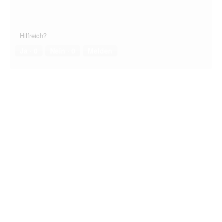
Hilfreich?
Ja ·
0
Nein ·
0
Melden