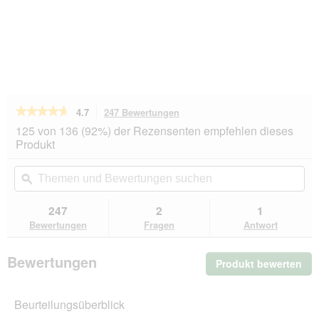
★★★★★
★★★★★
4.7
247 Bewertungen
Mit
dieser
4.7
125 von 136 (92%) der Rezensenten empfehlen dieses
von
Aktion
Produkt
5
navigierst
Sternen.
du
Themen
Th
Bewertungen
zu
und
ϙ
un
lesen
den
Bewertungen
Be
für
Bewertungen.
Miamor
suchen
su
247
2
1
Feine
Bewertungen
Fragen
Antwort
Filets
Naturelle
Huhn
Bewertungen
Produkt bewerten
.
pur
24x80
Mit
g
die
Beurteilungsüberblick
Akt
wir