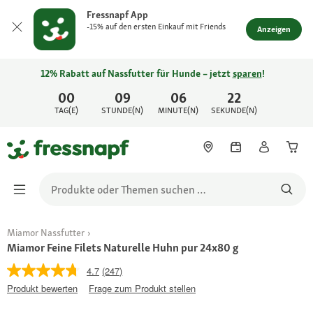
Fressnapf App
-15% auf den ersten Einkauf mit Friends
Anzeigen
12% Rabatt auf Nassfutter für Hunde – jetzt
sparen
!
00
09
06
22
TAG(E)
STUNDE(N)
MINUTE(N)
SEKUNDE(N)
Miamor Nassfutter
Miamor Feine Filets Naturelle Huhn pur 24x80 g
4.7
(247)
Produkt bewerten
Frage zum Produkt stellen