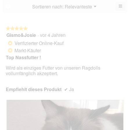
5.
von
≡
Menü
Sortieren nach:
Relevanteste
?
▼
5.
Wen
du
auf
die
folg
★★★★★
★★★★★
Scha
Gismo&Josie
·
vor 4 Jahren
5
klick
von
wird
Verifizierter Online-Kauf
*
der
5
unte
Markt-Käufer
*
Sternen.
aufg
Top Nassfutter !
Inhal
aktua
Wird als einziges Futter von unseren Ragdolls
vollumfänglich akzeptiert.
Empfiehlt dieses Produkt
✔
Ja