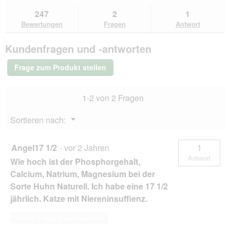
du
und
un
d
m
Bewertungen
zu
Antworten
Ant
g
247
2
1
lesen
o
den
durchsuchen
du
e
für
Bewertungen
Fragen
Antwort
d
Bewertungen.
Miamor
ö
a
Feine
f
l
Kundenfragen und -antworten
Filets
f
e
Naturelle
n
s
Huhn
Frage zum Produkt stellen
e
pur
D
24x80
t
i
g
.
a
1-2 von 2 Fragen
l
o
Menü
Sortieren nach:
g
▼
f
e
Angel17 1/2
·
vor 2 Jahren
1
l
Antwort
Wie hoch ist der Phosphorgehalt,
d
g
Calcium, Natrium, Magnesium bei der
e
Sorte Huhn Naturell. Ich habe eine 17 1/2
ö
jährlich. Katze mit Niereninsuffienz.
f
f
Diese Frage beantworten
n