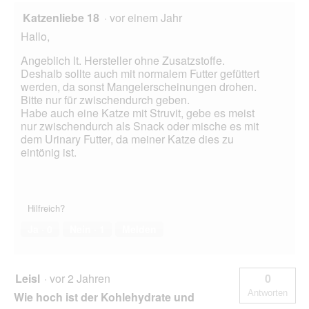
e
t
Katzenliebe 18
·
vor einem Jahr
.
Hallo,
Angeblich lt. Hersteller ohne Zusatzstoffe.
Deshalb sollte auch mit normalem Futter gefüttert
werden, da sonst Mangelerscheinungen drohen.
Bitte nur für zwischendurch geben.
Habe auch eine Katze mit Struvit, gebe es meist
nur zwischendurch als Snack oder mische es mit
dem Urinary Futter, da meiner Katze dies zu
eintönig ist.
Hilfreich?
Ja ·
0
Nein ·
1
Melden
Leisl
·
vor 2 Jahren
0
Antworten
Wie hoch ist der Kohlehydrate und