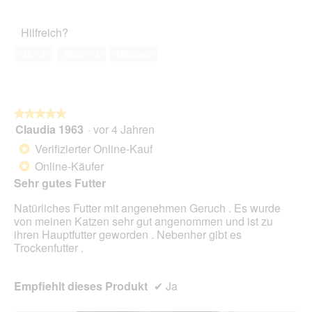
e
von
d
des
r
ö
5
a
Haustiers,
A
f
Hilfreich?
l
5
k
f
e
von
t
Ja ·
2
Nein ·
3
Melden
n
s
5
i
e
D
o
t
i
n
.
a
w
l
★★★★★
★★★★★
i
o
Claudia 1963
·
vor 4 Jahren
r
5
g
d
von
Verifizierter Online-Kauf
*
f
e
5
Online-Käufer
e
*
i
Sternen.
l
n
Sehr gutes Futter
d
m
g
Natürliches Futter mit angenehmen Geruch . Es wurde
o
e
von meinen Katzen sehr gut angenommen und ist zu
d
ö
ihren Hauptfutter geworden . Nebenher gibt es
a
f
Trockenfutter .
l
f
e
n
s
e
Empfiehlt dieses Produkt
✔
Ja
D
t
i
.