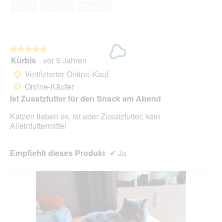
e
von
2
t
Ja ·
8
Nein ·
1
Melden
s
5
.
i
D
o
i
n
a
w
l
★★★★★
★★★★★
i
o
Kürbis
·
vor 5 Jahren
r
5
g
d
von
Verifizierter Online-Kauf
*
f
e
5
Online-Käufer
e
*
i
Sternen.
l
n
Ist Zusatzfutter für den Snack am Abend
d
m
g
Katzen lieben es, ist aber Zusatzfutter, kein
o
e
Alleinfuttermittel
d
ö
a
f
l
f
Empfiehlt dieses Produkt
✔
Ja
e
n
s
e
D
t
i
.
a
l
o
g