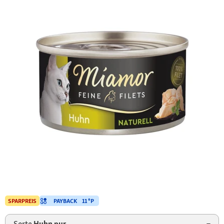
PAYBACK
11 °P
SPARPREIS
Sorte
Huhn pur