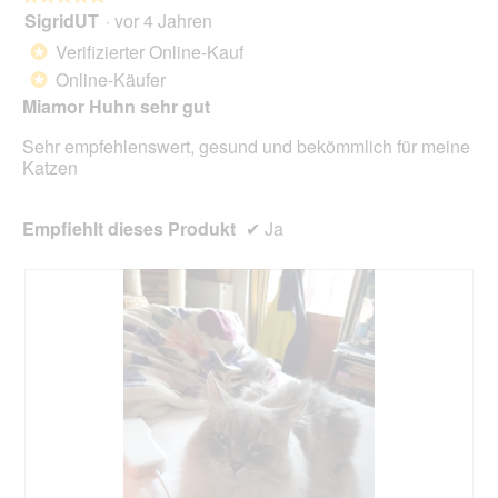
o
SigridUT
·
vor 4 Jahren
r
5
g
d
von
Verifizierter Online-Kauf
*
f
e
5
Online-Käufer
e
*
i
Sternen.
l
n
Miamor Huhn sehr gut
d
m
g
Sehr empfehlenswert, gesund und bekömmlich für meine
o
e
Katzen
d
ö
a
f
l
f
Empfiehlt dieses Produkt
✔
Ja
e
n
s
e
D
t
i
.
a
l
o
g
f
e
l
d
g