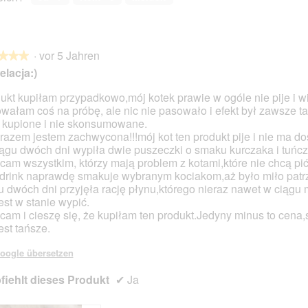
o
o
F
e
F
e
u
M
o
r
o
r
n
i
t
A
t
A
d
t
o
k
o
k
·
vor 5 Jahren
K
d
★★★
★★★
2
t
3
t
r
i
lacja:)
.
i
.
i
a
e
o
o
t
s
ukt kupiłam przypadkowo,mój kotek prawie w ogóle nie pije i wi
n
n
o
e
wałam coś na próbę, ale nic nie pasowało i efekt był zawsze t
en.
w
w
s
r
i kupione i nie skonsumowane.
i
i
A
razem jestem zachwycona!!!mój kot ten produkt pije i nie ma do
r
r
k
ągu dwóch dni wypiła dwie puszeczki o smaku kurczaka i tuńcz
d
d
t
cam wszystkim, którzy mają problem z kotami,które nie chcą pić
e
e
i
ldrink naprawdę smakuje wybranym kociakom,aż było miło patr
i
i
o
u dwóch dni przyjęła rację płynu,którego nieraz nawet w ciągu 
n
n
n
jest w stanie wypić.
m
m
w
cam i cieszę się, że kupiłam ten produkt.Jedyny minus to cena
o
o
i
est tańsze.
d
d
r
a
a
d
oogle übersetzen
l
l
e
e
e
iehlt dieses Produkt
i
✔
Ja
s
s
n
D
D
m