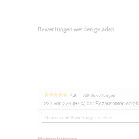
Bewertungen werden geladen
★★★★★
★★★★★
4.8
329 Bewertungen
Mit
dieser
4.8
227 von 233 (97%) der Rezensenten empfe
von
Aktion
5
navigierst
Themen
Sternen.
du
und
Bewertungen
zu
Bewertungen
lesen
den
suchen
für
Bewertunge
Miamor
Bewertungen