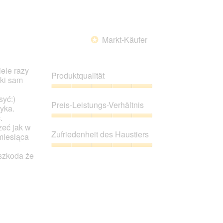
Markt-Käufer
*
ele razy
Produktqualität
aki sam
Produktqualität,
syć:)
5
Preis-Leistungs-Verhältnis
yka.
von
.
5
Preis-
zeć jak w
Leistungs-
Zufriedenheit des Haustiers
miesiąca
Verhältnis,
5
Zufriedenheit
,szkoda że
von
des
5
Haustiers,
5
von
5