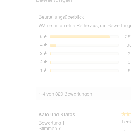
Trinkfein
Vitaldrink
Thunfisch
Beurteilungsüberblick
24x135
ml
Wähle unten eine Reihe aus, um Bewertungen
5
Sterne
28
★
4
Sterne
3
★
3
Sterne
3
★
2
Sterne
3
★
1
Sterne
6
★
1-4 von 329 Bewertungen
Kato und Kratos
★★
★★
5
Leck
Bewertung
1
von
Stimmen
7
5