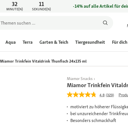
32
11
-14% auf alle Artikel für de
MINUTE(N)
SEKUNDE(N)
Aqua
Terra
Garten & Teich
Tiergesundheit
Für dich
Miamor Trinkfein Vitaldrink Thunfisch 24x135 ml
Miamor Snacks
Miamor Trinkfein Vitald
4.8
(329)
Produ
motiviert zu höherer Flüssig
bei unzureichender Trinkfreu
Besonders schmackhaft