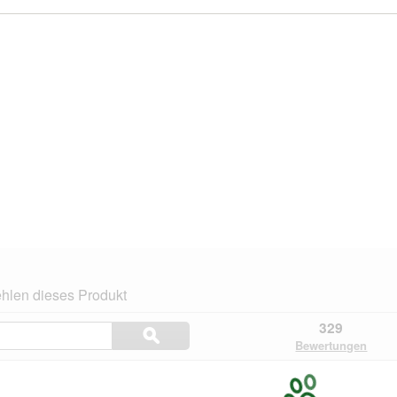
hlen dieses Produkt
Themen
329
ϙ
und
Suchen
Bewertungen
Bewertungen
suchen
n.