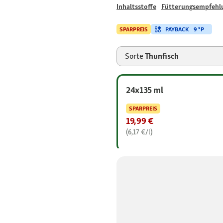
Inhaltsstoffe
Fütterungsempfehl
PAYBACK
9 °P
SPARPREIS
Sorte
Thunfisch
24x135 ml
SPARPREIS
19,99 €
(6,17 €/l)