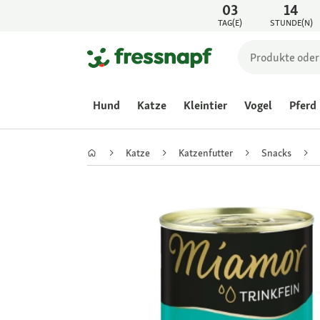
03
14
TAG(E)
STUNDE(N)
Hund
Katze
Kleintier
Vogel
Pferd
Katze
Katzenfutter
Snacks