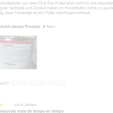
Inhaltsstoffe von dem Fit & Fun Futter sind nicht für ihre Haustie
gnet. Getreide und Zucker haben im Hundefutter nichts zu suche
en.
rig, dass Fressnapf so ein Futter überhaupt verkauft.
iehlt dieses Produkt
✘
Nein
reich?
Ja ·
13
Nein ·
2
Melden
·
vor 4 Jahren
★★★
★★★
 mauvais mais de temps en temps