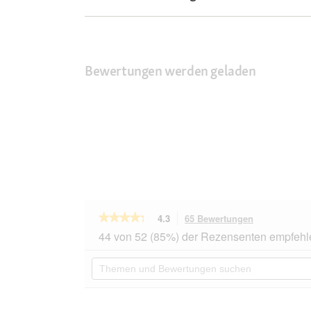
Bewertungen werden geladen
★★★★★
★★★★★
4.3
65 Bewertungen
Mit
dieser
4.3
44 von 52 (85%) der Rezensenten empfehl
von
Aktion
5
navigierst
Themen
Sternen.
du
und
Bewertungen
zu
Bewertungen
lesen
den
suchen
für
Bewertungen
MultiFit