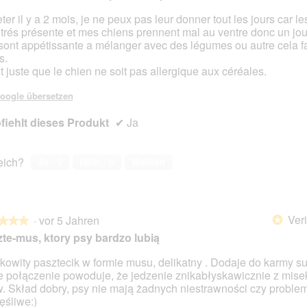
ter il y a 2 mois, je ne peux pas leur donner tout les jours car l
 trés présente et mes chiens prennent mal au ventre donc un jour
en.
 sont appétissante a mélanger avec des légumes ou autre cela fai
s.
ut juste que le chien ne soit pas allergique aux céréales.
oogle übersetzen
iehlt dieses Produkt
✔
Ja
reich?
Ja ·
5
Nein ·
0
Melden
Veri
·
vor 5 Jahren
*
★★★
★★★
te-mus, ktory psy bardzo lubią
owity pasztecik w formie musu, delikatny . Dodaje do karmy s
ie połączenie powoduje, że jedzenie znikabłyskawicznie z mise
en.
. Skład dobry, psy nie mają żadnych niestrawności czy proble
ęśliwe:)