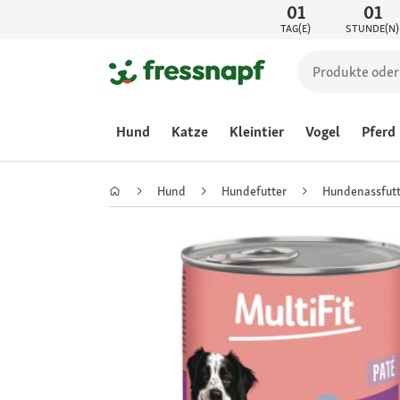
01
01
TAG(E)
STUNDE(N)
Hund
Katze
Kleintier
Vogel
Pferd
Hund
Hundefutter
Hundenassfutt