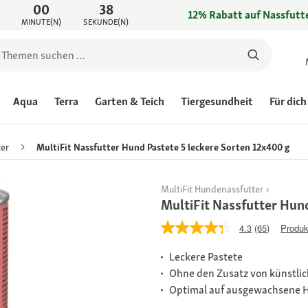
00
38
12% Rabatt auf Nassfutte
MINUTE(N)
SEKUNDE(N)
Aqua
Terra
Garten & Teich
Tiergesundheit
Für dich
er
MultiFit Nassfutter Hund Pastete 5 leckere Sorten 12x400 g
MultiFit Hundenassfutter
MultiFit Nassfutter Hun
4.3
(65)
Produk
Leckere Pastete
Ohne den Zusatz von künstlic
Optimal auf ausgewachsene 