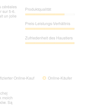
es céréales
Produktqualität
 sur 5-6.
t un jolie
Produktqualität,
4
Preis-Leistungs-Verhältnis
von
5
Preis-
Leistungs-
Zufriedenheit des Haustiers
Verhältnis,
5
Zufriedenheit
von
des
5
Haustiers,
5
von
5
fizierter Online-Kauf
Online-Käufer
*
uchej
k moich
mów. Są