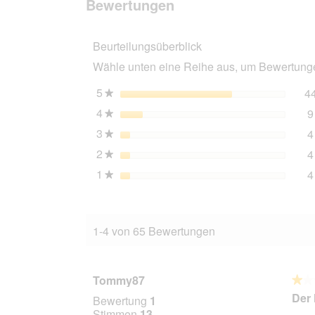
Bewertungen
Nassfutter
Hund
Pastete
Beurteilungsüberblick
5
leckere
Wähle unten eine Reihe aus, um Bewertungen
Sorten
12x400
g
5
Sterne
4
★
4
Sterne
9
★
3
Sterne
4
★
2
Sterne
4
★
1
Sterne
4
★
1-4 von 65 Bewertungen
Tommy87
★★
★★
1
Der 
Bewertung
1
von
Stimmen
13