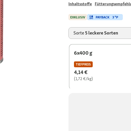
Inhaltsstoffe
Fütterungsempfehl
PAYBACK
3 °P
EXKLUSIV
Sorte
5 leckere Sorten
6x400 g
TIEFPREIS
4,14 €
(1,72 €/kg)