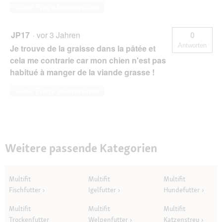
Diese Frage beantworten
JP17
·
vor 3 Jahren
0
Antworten
Je trouve de la graisse dans la pâtée et
cela me contrarie car mon chien n'est pas
habitué à manger de la viande grasse !
Diese Frage beantworten
Weitere passende Kategorien
Multifit
Multifit
Multifit
Fischfutter
Igelfutter
Hundefutter
Multifit
Multifit
Multifit
Trockenfutter
Welpenfutter
Katzenstreu