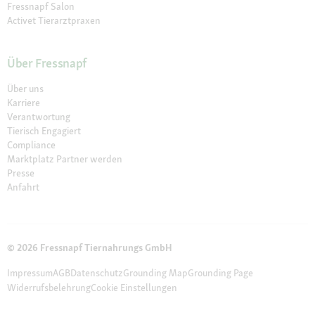
Fressnapf Salon
Activet Tierarztpraxen
Über Fressnapf
Über uns
Karriere
Verantwortung
Tierisch Engagiert
Compliance
Marktplatz Partner werden
Presse
Anfahrt
© 2026 Fressnapf Tiernahrungs GmbH
Impressum
AGB
Datenschutz
Grounding Map
Grounding Page
Widerrufsbelehrung
Cookie Einstellungen