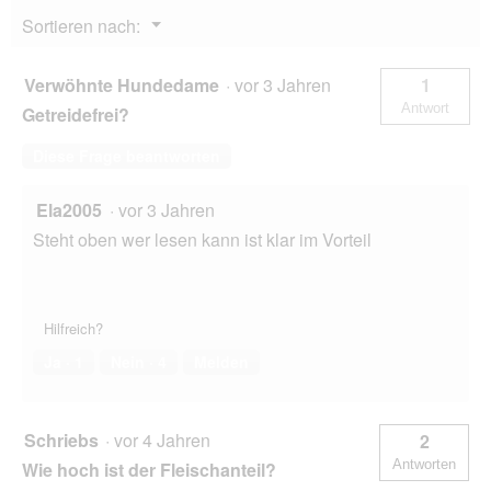
Menü
Sortieren nach:
▼
Verwöhnte Hundedame
·
vor 3 Jahren
1
Antwort
Getreidefrei?
Diese Frage beantworten
Ela2005
·
vor 3 Jahren
Steht oben wer lesen kann ist klar im Vorteil
Hilfreich?
Ja ·
1
Nein ·
4
Melden
Schriebs
·
vor 4 Jahren
2
Antworten
Wie hoch ist der Fleischanteil?