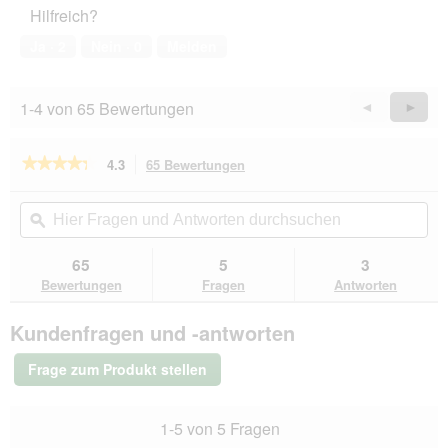
Hilfreich?
5
von
Ja ·
2
Nein ·
0
Melden
5
1-4 von 65 Bewertungen
Zurück
◄
Weiter
►
Reviews
Revie
★★★★★
★★★★★
4.3
65 Bewertungen
Mit
dieser
4.3
von
Aktion
Hier
Hie
5
navigierst
Fragen
ϙ
Fra
Sternen.
du
und
un
Bewertungen
zu
Antworten
Ant
65
5
3
lesen
den
durchsuchen
du
für
Bewertungen
Fragen
Antworten
Bewertungen.
MultiFit
Nassfutter
Kundenfragen und -antworten
Hund
Pastete
5
Frage zum Produkt stellen
leckere
Sorten
6x400
1-5 von 5 Fragen
g