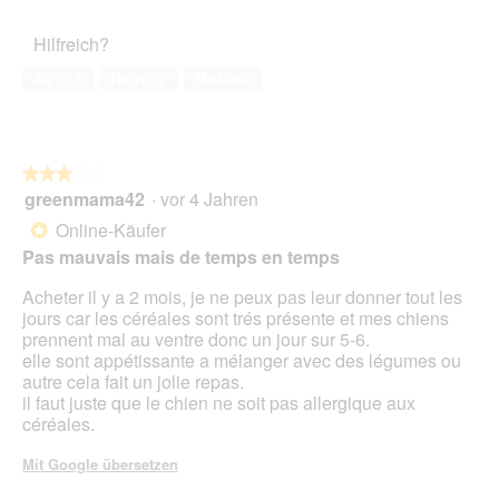
von
des
o
r
5
Haustiers,
t
A
Hilfreich?
1
o
k
von
1
t
Ja ·
13
Nein ·
2
Melden
5
.
i
o
n
w
★★★★★
★★★★★
i
greenmama42
·
vor 4 Jahren
r
3
d
von
Online-Käufer
*
e
5
Pas mauvais mais de temps en temps
i
Sternen.
n
Acheter il y a 2 mois, je ne peux pas leur donner tout les
m
jours car les céréales sont trés présente et mes chiens
o
prennent mal au ventre donc un jour sur 5-6.
d
elle sont appétissante a mélanger avec des légumes ou
a
autre cela fait un jolie repas.
l
il faut juste que le chien ne soit pas allergique aux
e
céréales.
s
D
Mit Google übersetzen
i
a