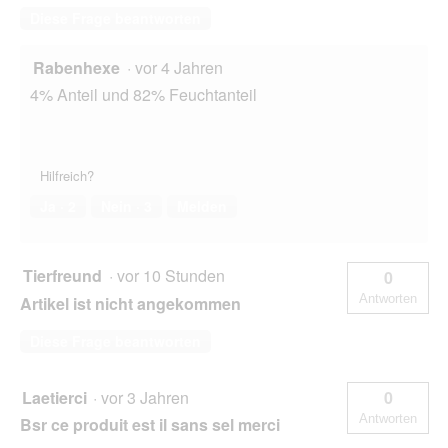
Diese Frage beantworten
Rabenhexe
·
vor 4 Jahren
4% Anteil und 82% Feuchtanteil
Hilfreich?
Ja ·
2
Nein ·
3
Melden
Tierfreund
·
vor 10 Stunden
0
Antworten
Artikel ist nicht angekommen
Diese Frage beantworten
Laetierci
·
vor 3 Jahren
0
Antworten
Bsr ce produit est il sans sel merci