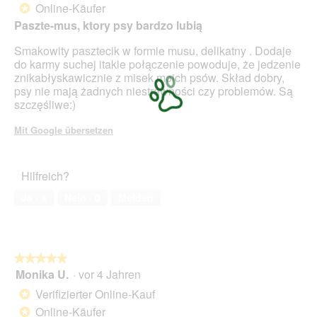
Online-Käufer
*
Sternen.
Paszte-mus, ktory psy bardzo lubią
Smakowity pasztecik w formie musu, delikatny . Dodaje
do karmy suchej itakie połączenie powoduje, że jedzenie
znikabłyskawicznie z misek moich psów. Skład dobry,
psy nie mają żadnych niestrawności czy problemów. Są
szczęśliwe:)
Mit Google übersetzen
Hilfreich?
Ja ·
4
Nein ·
0
Melden
★★★★★
★★★★★
Monika U.
·
vor 4 Jahren
5
von
Verifizierter Online-Kauf
*
5
Online-Käufer
*
Sternen.