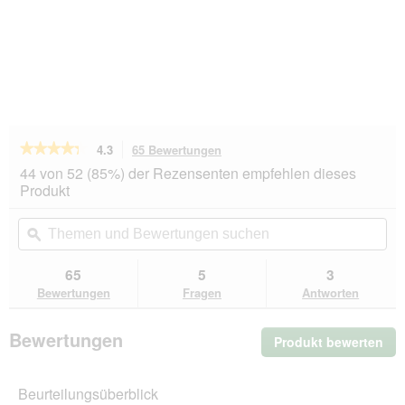
★★★★★
★★★★★
4.3
65 Bewertungen
Mit
dieser
4.3
44 von 52 (85%) der Rezensenten empfehlen dieses
von
Aktion
Produkt
5
navigierst
Sternen.
du
Themen
Th
Bewertungen
zu
und
ϙ
un
lesen
den
Bewertungen
Be
für
Bewertungen.
MultiFit
suchen
su
65
5
3
Nassfutter
Bewertungen
Fragen
Antworten
Hund
Pastete
5
Bewertungen
Produkt bewerten
.
leckere
Sorten
Mit
6x400
die
g
Beurteilungsüberblick
Akt