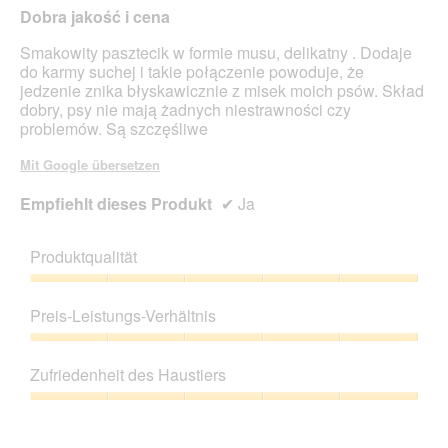
Dobra jakość i cena
Smakowity pasztecik w formie musu, delikatny . Dodaje
do karmy suchej i takie połączenie powoduje, że
jedzenie znika błyskawicznie z misek moich psów. Skład
dobry, psy nie mają żadnych niestrawności czy
problemów. Są szczęśliwe
Mit Google übersetzen
Empfiehlt dieses Produkt
✔
Ja
Produktqualität
Produktqualität,
5
Preis-Leistungs-Verhältnis
von
5
Preis-
Leistungs-
Zufriedenheit des Haustiers
Verhältnis,
5
Zufriedenheit
von
des
5
Haustiers,