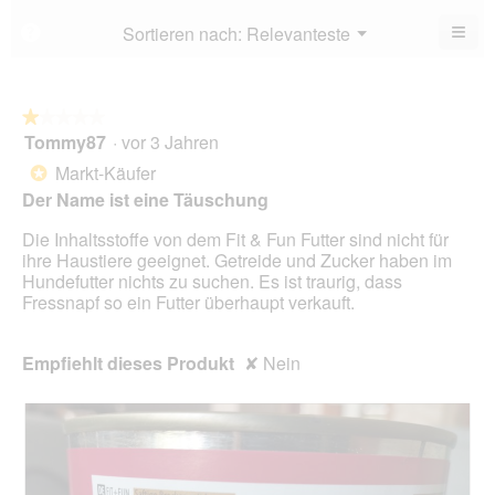
4.4
5.
von
≡
Menü
Sortieren nach:
Relevanteste
?
▼
5.
Wen
du
auf
die
folg
★★★★★
★★★★★
Scha
Tommy87
·
vor 3 Jahren
1
klick
von
wird
Markt-Käufer
*
der
5
unte
Der Name ist eine Täuschung
Sternen.
aufg
Inhal
Die Inhaltsstoffe von dem Fit & Fun Futter sind nicht für
aktua
ihre Haustiere geeignet. Getreide und Zucker haben im
Hundefutter nichts zu suchen. Es ist traurig, dass
Fressnapf so ein Futter überhaupt verkauft.
Empfiehlt dieses Produkt
✘
Nein