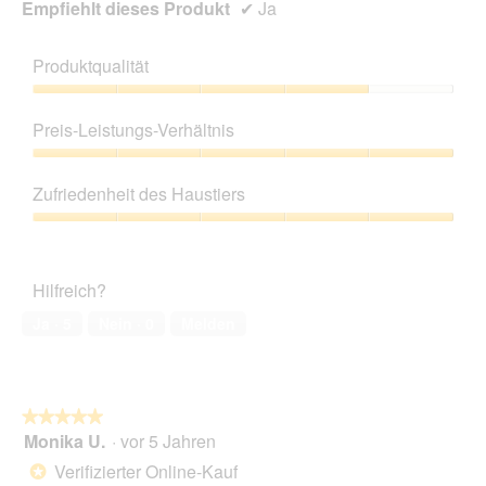
Empfiehlt dieses Produkt
✔
Ja
l
o
g
Produktqualität
f
e
Produktqualität,
l
4
Preis-Leistungs-Verhältnis
d
von
g
5
Preis-
e
Leistungs-
Zufriedenheit des Haustiers
ö
Verhältnis,
f
5
Zufriedenheit
f
von
des
n
5
Haustiers,
e
Hilfreich?
5
t
von
Ja ·
5
Nein ·
0
Melden
.
5
★★★★★
★★★★★
Monika U.
·
vor 5 Jahren
5
von
Verifizierter Online-Kauf
*
5