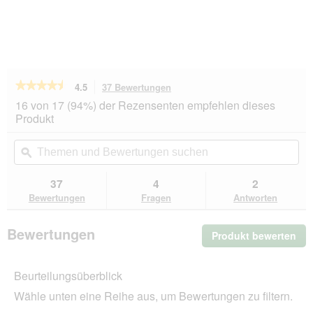
★★★★★
★★★★★
4.5
37 Bewertungen
Mit
dieser
4.5
16 von 17 (94%) der Rezensenten empfehlen dieses
von
Aktion
Produkt
5
navigierst
Sternen.
du
Themen
Th
Bewertungen
zu
und
ϙ
un
lesen
den
Bewertungen
Be
für
Bewertungen.
MultiFit
suchen
su
37
4
2
Trockenfutter
Bewertungen
Fragen
Antworten
Hund
Adult,
mit
Bewertungen
Produkt bewerten
.
Geflügel
&
Mit
Karotte
die
12
Beurteilungsüberblick
Akt
kg
wir
Wähle unten eine Reihe aus, um Bewertungen zu filtern.
ein