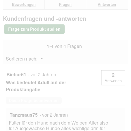
den
durchsuchen
du
für
Bewertungen
Fragen
Antworten
Bewertungen.
MultiFit
Trockenfutter
Kundenfragen und -antworten
Hund
Adult,
mit
Frage zum Produkt stellen
Geflügel
&
Karotte
1-4 von 4 Fragen
12
kg
Menü
Sortieren nach:
▼
Biebar61
·
vor 2 Jahren
2
Antworten
Was bedeutet Adult auf der
Produktangabe
Diese Frage beantworten
Tanzmaus75
·
vor 2 Jahren
Futter für den Hund nach dem Welpen Alter also
für Ausgewachse Hunde alles wichtige drin für