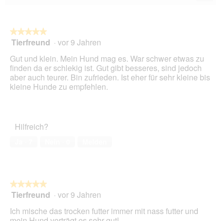
Wen
du
auf
die
folg
★★★★★
★★★★★
Scha
Tierfreund
·
vor 9 Jahren
5
klick
von
wird
Gut und klein. Mein Hund mag es. War schwer etwas zu
der
5
unte
finden da er schlekig ist. Gut gibt besseres, sind jedoch
Sternen.
aufg
aber auch teurer. Bin zufrieden. Ist eher für sehr kleine bis
Inhal
kleine Hunde zu empfehlen.
aktua
Hilfreich?
Ja ·
7
Nein ·
0
Melden
★★★★★
★★★★★
Tierfreund
·
vor 9 Jahren
5
von
Ich mische das trocken futter immer mit nass futter und
5
mein Hund verträgt es sehr gut!