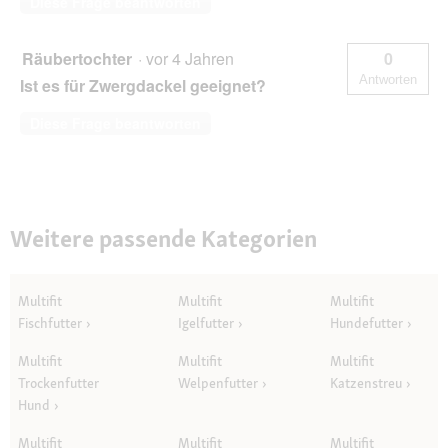
Diese Frage beantworten
Räubertochter
·
vor 4 Jahren
0
Antworten
Ist es für Zwergdackel geeignet?
Diese Frage beantworten
Weitere passende Kategorien
Multifit
Multifit
Multifit
Fischfutter
Igelfutter
Hundefutter
Multifit
Multifit
Multifit
Trockenfutter
Welpenfutter
Katzenstreu
Hund
Multifit
Multifit
Multifit