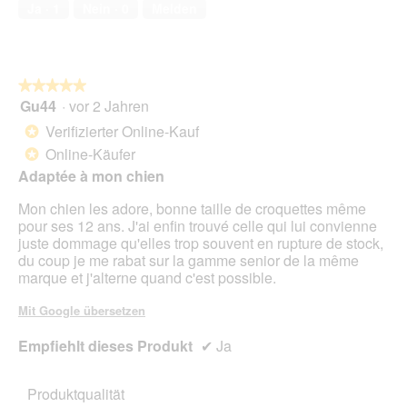
Ja ·
1
Nein ·
0
Melden
★★★★★
★★★★★
Gu44
·
vor 2 Jahren
5
von
Verifizierter Online-Kauf
*
5
Online-Käufer
*
Sternen.
Adaptée à mon chien
Mon chien les adore, bonne taille de croquettes même
pour ses 12 ans. J'ai enfin trouvé celle qui lui convienne
juste dommage qu'elles trop souvent en rupture de stock,
du coup je me rabat sur la gamme senior de la même
marque et j'alterne quand c'est possible.
Mit Google übersetzen
Empfiehlt dieses Produkt
✔
Ja
Produktqualität