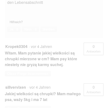
den Lebensabschnitt
Hilfreich?
Ja ·
0
Nein ·
0
Melden
Kropek0304
·
vor 4 Jahren
0
Antworten
Witam. Mam pytanie jakiej wielkości są
chrupki mierzone w cm? Mam psy które
niestety nie gryzą karmy suchej.
Diese Frage beantworten
sillvervixen
·
vor 4 Jahren
0
Antworten
Jakiej wielkości są chrupki? Mam małego
psa, waży 5kg i ma 7 lat