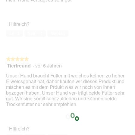
Sternen.
Hilfreich?
Ja ·
3
Nein ·
1
Melden
★★★★★
★★★★★
Tierfreund
·
vor 6 Jahren
5
von
Unser Hund braucht Futter mit welches keinen zu hohen
5
Eiweissgehalt hat, daher kaufen wir dieses Produkt und
Sternen.
mischen es mit dem Prdukt was wir noch von Ihnen
bezogen haben. Unser Hund ver- trägt beide Futter sehr
gut. Wir sind somit sehr zufrieden und können beide
Trockenfutter nur sehr empfehlen.
Hilfreich?