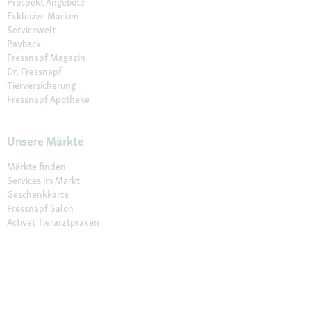
Prospekt Angebote
Exklusive Marken
Servicewelt
Payback
Fressnapf Magazin
Dr. Fressnapf
Tierversicherung
Fressnapf Apotheke
Unsere Märkte
Märkte finden
Services im Markt
Geschenkkarte
Fressnapf Salon
Activet Tierarztpraxen
Über Fressnapf
Über uns
Karriere