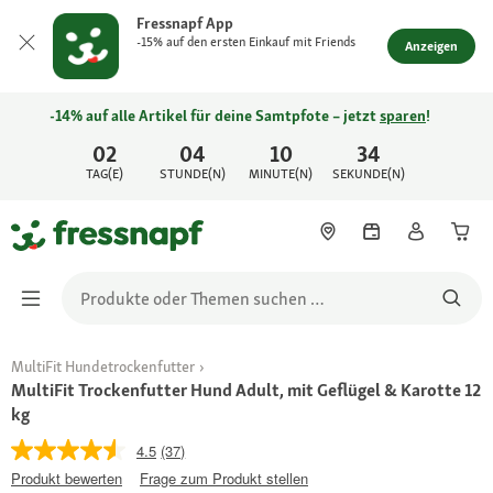
Fressnapf App
-15% auf den ersten Einkauf mit Friends
Anzeigen
-14% auf alle Artikel für deine Samtpfote – jetzt
sparen
!
02
04
10
34
TAG(E)
STUNDE(N)
MINUTE(N)
SEKUNDE(N)
MultiFit Hundetrockenfutter
MultiFit Trockenfutter Hund Adult, mit Geflügel & Karotte 12
kg
4.5
(37)
Produkt bewerten
Frage zum Produkt stellen