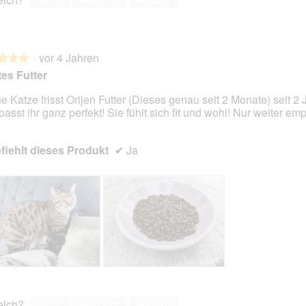
·
vor 4 Jahren
★★★
★★★
es Futter
e Katze frisst Orijen Futter (Dieses genau seit 2 Monate) seit 2
passt ihr ganz perfekt! Sie fühlt sich fit und wohl! Nur weiter em
en.
iehlt dieses Produkt
✔
Ja
O
F
r
o
i
t
reich?
Ja ·
2
Nein ·
21
Melden