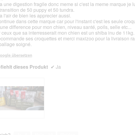
 a une digestion fragile donc meme si c'est la meme marque je lui 
transition de 50 puppy et 50 tundra.
a l'air de bien les apprecier aussi.
ontinue dans cette marque car pour l'instant c'est les seule croqu
 une difference pour mon chien, niveau santé, poils, selle etc...
 ceux que sa interresserait mon chien est un shiba inu de 11kg.
ecommande ses croquettes et merci maxizoo pour la livraison ra
ballage soigné.
oogle übersetzen
iehlt dieses Produkt
✔
Ja
reich?
Ja ·
6
Nein ·
10
Melden