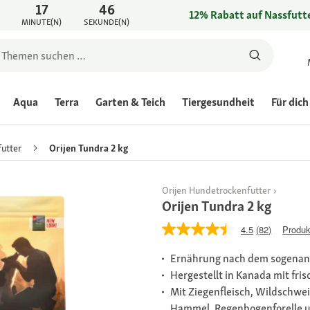
17
46
12% Rabatt auf Nassfutte
MINUTE(N)
SEKUNDE(N)
Aqua
Terra
Garten & Teich
Tiergesundheit
Für dich
utter
Orijen Tundra 2 kg
Orijen Hundetrockenfutter
Orijen Tundra 2 kg
4.5
(82)
Produk
Ernährung nach dem sogenan
Hergestellt in Kanada mit fri
Mit Ziegenfleisch, Wildschwein
Hammel, Regenbogenforelle 