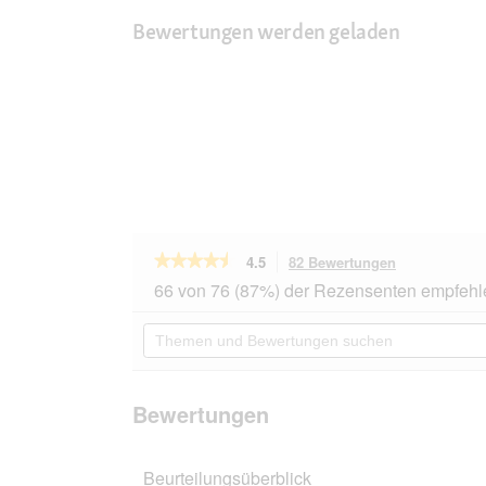
Bewertungen werden geladen
★★★★★
★★★★★
4.5
82 Bewertungen
Mit
dieser
4.5
66 von 76 (87%) der Rezensenten empfehl
von
Aktion
5
navigierst
Themen
Sternen.
du
und
Bewertungen
zu
Bewertungen
lesen
den
suchen
für
Bewertungen
Orijen
Bewertungen
Tundra
2
kg
Beurteilungsüberblick