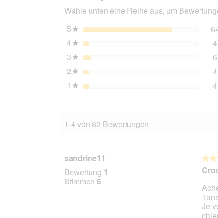
Wähle unten eine Reihe aus, um Bewertungen
5
Sterne
6
★
4
Sterne
4
★
3
Sterne
6
★
2
Sterne
4
★
1
Sterne
4
★
1-4 von 82 Bewertungen
sandrine11
★★
★★
5
Croq
Bewertung
1
von
Stimmen
6
Ache
5
1ans
Stern
Je v
chie