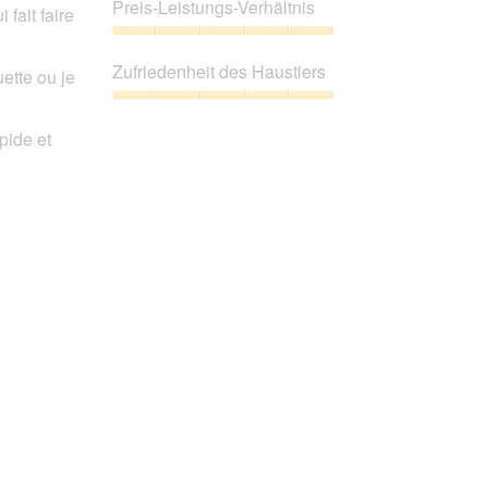
5
Preis-Leistungs-Verhältnis
fait faire
von
5
Preis-
Leistungs-
Zufriedenheit des Haustiers
ette ou je
Verhältnis,
5
Zufriedenheit
von
des
pide et
5
Haustiers,
5
von
5