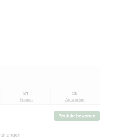
31
20
Fragen
Antworten
Produkt bewerten
.
Mit
dieser
Aktion
teilungen