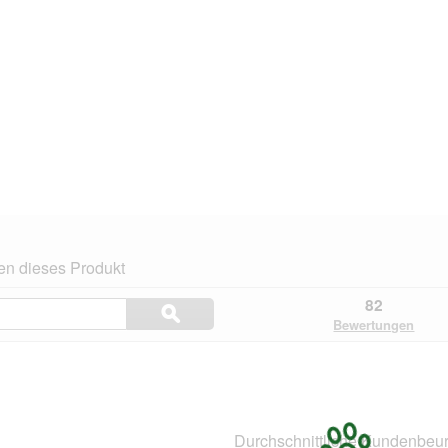
en dieses Produkt
Themen
82
ϙ
und
Suchen
Bewertungen
Bewertungen
suchen
.
Durchschnittliche Kundenbeur