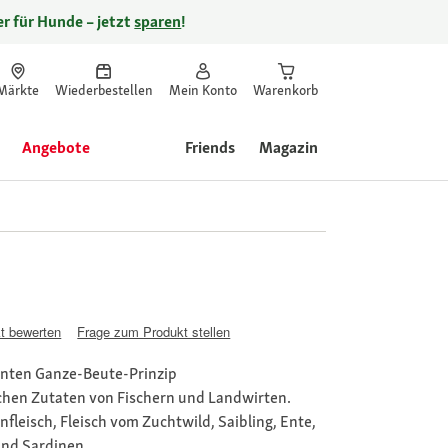
r für Hunde – jetzt
sparen
!
Märkte
Wiederbestellen
Mein Konto
Warenkorb
Angebote
Friends
Magazin
t bewerten
Frage zum Produkt stellen
nten Ganze-Beute-Prinzip
schen Zutaten von Fischern und Landwirten.
fleisch, Fleisch vom Zuchtwild, Saibling, Ente,
und Sardinen