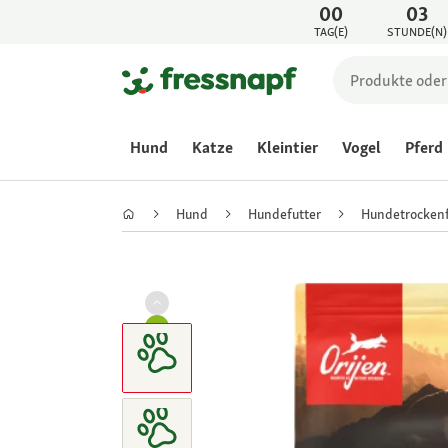
00
03
TAG(E)
STUNDE(N)
Hund
Katze
Kleintier
Vogel
Pferd
Hund
Hundefutter
Hundetrockenf