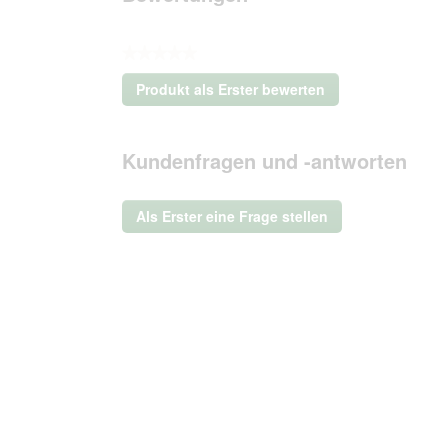
★★★★★
Kein
Produkt als Erster bewerten
Beurteilungswert
.
Mit
dieser
Kundenfragen und -antworten
Aktion
wird
ein
Als Erster eine Frage stellen
modales
Dialogfeld
geöffnet.