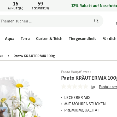
16
59
12% Rabatt auf Nassfutte
MINUTE(N)
SEKUNDE(N)
Aqua
Terra
Garten & Teich
Tiergesundheit
Für dich
er
Panto KRÄUTERMIX 100g
Panto Hauptfutter
Panto KRÄUTERMIX 100
(0)
Produkt be
LECKERER MIX
MIT MÖHRENSTÜCKEN
PREMIUMQUALITÄT