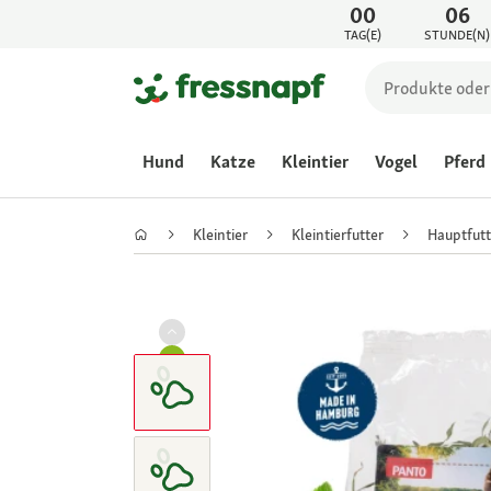
00
06
TAG(E)
STUNDE(N)
Hund
Katze
Kleintier
Vogel
Pferd
Kleintier
Kleintierfutter
Hauptfutt