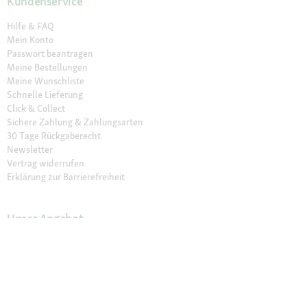
Kundenservice
Hilfe & FAQ
Mein Konto
Passwort beantragen
Meine Bestellungen
Meine Wunschliste
Schnelle Lieferung
Click & Collect
Sichere Zahlung & Zahlungsarten
30 Tage Rückgaberecht
Newsletter
Vertrag widerrufen
Erklärung zur Barrierefreiheit
Unser Angebot
Fressnapf Friends
Aktuelle Angebote
Prospekt Angebote
Exklusive Marken
Servicewelt