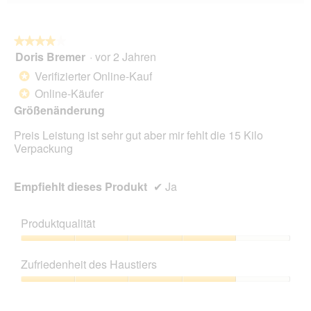
Wen
du
auf
die
folg
★★★★★
★★★★★
Scha
Doris Bremer
·
vor 2 Jahren
4
klick
von
wird
Verifizierter Online-Kauf
*
der
5
unte
Online-Käufer
*
Sternen.
aufg
Größenänderung
Inhal
aktua
Preis Leistung ist sehr gut aber mir fehlt die 15 Kilo
Verpackung
Empfiehlt dieses Produkt
✔
Ja
Produktqualität
Produktqualität,
4
Zufriedenheit des Haustiers
von
5
Zufriedenheit
des