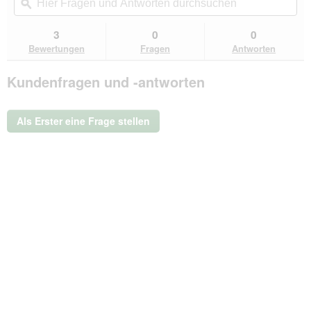
navigierst
Fragen
ϙ
Fra
Sternen.
du
und
un
Bewertungen
zu
Antworten
Ant
3
0
0
lesen
den
durchsuchen
du
für
Bewertungen
Fragen
Antworten
Bewertungen.
Pedigree
Professional
Kundenfragen und -antworten
Nutrition
Junior
mit
Geflügel
Als Erster eine Frage stellen
und
Gemüse
12
kg