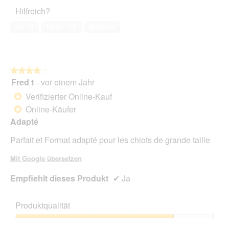
Haustiers,
Hilfreich?
4
von
Ja ·
0
Nein ·
10
Melden
5
★★★★★
★★★★★
Fred t
·
vor einem Jahr
4
von
Verifizierter Online-Kauf
*
5
Online-Käufer
*
Sternen.
Adapté
Parfait et Format adapté pour les chiots de grande taille
Mit Google übersetzen
Empfiehlt dieses Produkt
✔
Ja
Produktqualität
Produktqualität,