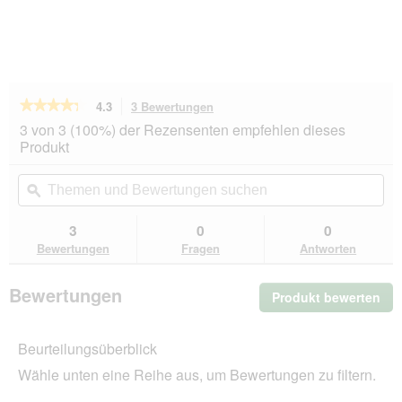
★★★★★
★★★★★
4.3
3 Bewertungen
Mit
dieser
4.3
3 von 3 (100%) der Rezensenten empfehlen dieses
von
Aktion
Produkt
5
navigierst
Sternen.
du
Themen
Th
Bewertungen
zu
und
ϙ
un
lesen
den
Bewertungen
Be
für
Bewertungen.
Pedigree
suchen
su
3
0
0
Professional
Bewertungen
Fragen
Antworten
Nutrition
Junior
mit
Bewertungen
Produkt bewerten
.
Geflügel
und
Mit
Gemüse
die
12
Beurteilungsüberblick
Akt
kg
wir
Wähle unten eine Reihe aus, um Bewertungen zu filtern.
ein
mo