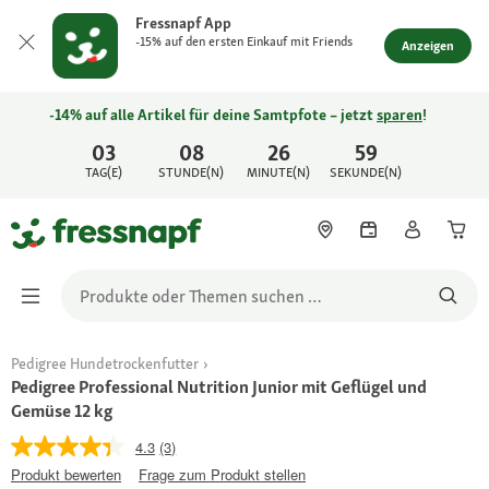
Fressnapf App
-15% auf den ersten Einkauf mit Friends
Anzeigen
-14% auf alle Artikel für deine Samtpfote – jetzt
sparen
!
03
08
26
59
TAG(E)
STUNDE(N)
MINUTE(N)
SEKUNDE(N)
Pedigree Hundetrockenfutter
Pedigree Professional Nutrition Junior mit Geflügel und
Gemüse 12 kg
4.3
(3)
Produkt bewerten
Frage zum Produkt stellen