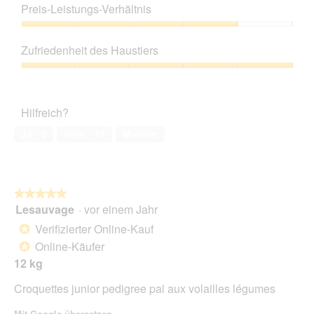
4
Preis-Leistungs-Verhältnis
von
5
Preis-
Leistungs-
Zufriedenheit des Haustiers
Verhältnis,
4
Zufriedenheit
von
des
5
Haustiers,
Hilfreich?
5
von
Ja ·
0
Nein ·
10
Melden
5
★★★★★
★★★★★
Lesauvage
·
vor einem Jahr
5
von
Verifizierter Online-Kauf
*
5
Online-Käufer
*
Sternen.
12 kg
Croquettes junior pedigree pal aux volailles légumes
Mit Google übersetzen