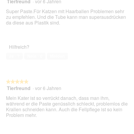
Tierfreund
·
vor 6 Jahren
5
klick
von
wird
Super Paste.Für Katzen mit Haarballen Problemen sehr
der
5
unte
zu empfehlen. Und die Tube kann man superausdrücken
Sternen.
aufg
da diese aus Plastik sind.
Inhal
aktua
Hilfreich?
Ja ·
7
Nein ·
0
Melden
★★★★★
★★★★★
Tierfreund
·
vor 6 Jahren
5
von
Mein Kater ist so verrückt danach, dass man ihm,
5
während er die Paste genüsslich schleckt, problemlos die
Sternen.
Krallen schneiden kann. Auch die Fellpflege ist so kein
Problem mehr.