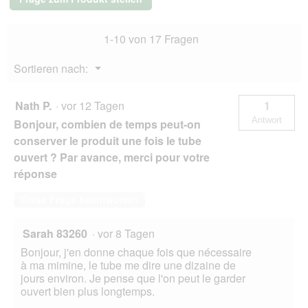
100g
1-10 von 17 Fragen
Menü
Sortieren nach:
▼
Nath P.
·
vor 12 Tagen
1
Antwort
Bonjour, combien de temps peut-on
conserver le produit une fois le tube
ouvert ? Par avance, merci pour votre
réponse
Diese Frage beantworten
Sarah 83260
·
vor 8 Tagen
Bonjour, j'en donne chaque fois que nécessaire
à ma mimine, le tube me dire une dizaine de
jours environ. Je pense que l'on peut le garder
ouvert bien plus longtemps.