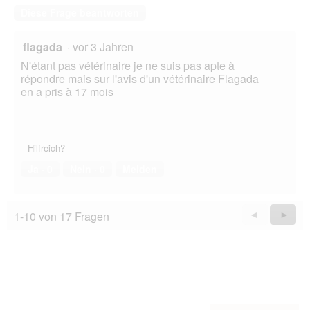
Diese Frage beantworten
flagada
·
vor 3 Jahren
N'étant pas vétérinaire je ne suis pas apte à
répondre mais sur l'avis d'un vétérinaire Flagada
en a pris à 17 mois
Hilfreich?
Ja ·
0
Nein ·
0
Melden
1-10 von 17 Fragen
Zurück
◄
Weiter
►
Questions
Quest