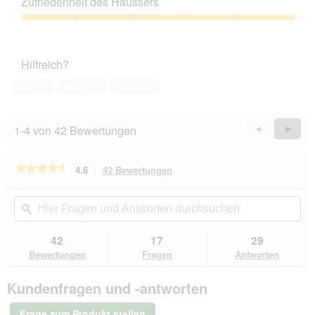
Zufriedenheit des Haustiers
Verhältnis,
5
Zufriedenheit
von
des
5
Haustiers,
Hilfreich?
5
von
Ja ·
1
Nein ·
0
Melden
5
1-4 von 42 Bewertungen
Zurück
◄
Weiter
►
Reviews
Revie
★★★★★
★★★★★
4.6
42 Bewertungen
Mit
dieser
4.6
von
Aktion
Hier
Hie
5
navigierst
Fragen
ϙ
Fra
Sternen.
du
und
un
Bewertungen
zu
Antworten
Ant
42
17
29
lesen
den
durchsuchen
du
für
Bewertungen
Fragen
Antworten
Bewertungen.
PetBalance
Support
Kundenfragen und -antworten
Anti-
Hairball
Paste
Frage zum Produkt stellen