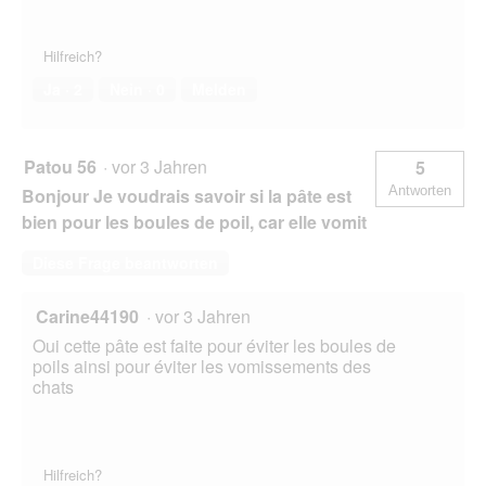
Hilfreich?
Ja ·
2
Nein ·
0
Melden
Patou 56
·
vor 3 Jahren
5
Antworten
Bonjour Je voudrais savoir si la pâte est
bien pour les boules de poil, car elle vomit
Diese Frage beantworten
Carine44190
·
vor 3 Jahren
Oui cette pâte est faite pour éviter les boules de
poils ainsi pour éviter les vomissements des
chats
Hilfreich?