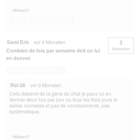
Hilfreich?
Ja ·
0
Nein ·
0
Melden
Sami Eric
·
vor 9 Monaten
2
Antworten
Combien de fois par semaine doit on lui
en donner
Diese Frage beantworten
Riri 56
·
vor 9 Monaten
Cela dépend de la gène du chat je peux lui en
donner deux fois par jour ou tous les trois jours si
selles normales et pas de vomissements, pas
systématique,
Hilfreich?