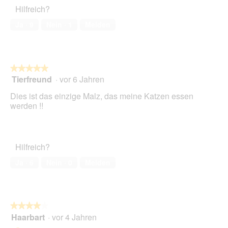
Hilfreich?
Ja ·
9
Nein ·
1
Melden
★★★★★
★★★★★
Tierfreund
·
vor 6 Jahren
5
von
Dies ist das einzige Malz, das meine Katzen essen
5
werden !!
Sternen.
Hilfreich?
Ja ·
6
Nein ·
0
Melden
★★★★★
★★★★★
Haarbart
·
vor 4 Jahren
4
von