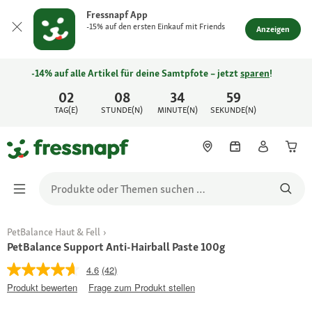
Fressnapf App
-15% auf den ersten Einkauf mit Friends
Anzeigen
-14% auf alle Artikel für deine Samtpfote – jetzt
sparen
!
02
08
34
59
TAG(E)
STUNDE(N)
MINUTE(N)
SEKUNDE(N)
PetBalance Haut & Fell
PetBalance Support Anti-Hairball Paste 100g
4.6
(42)
Produkt bewerten
Frage zum Produkt stellen