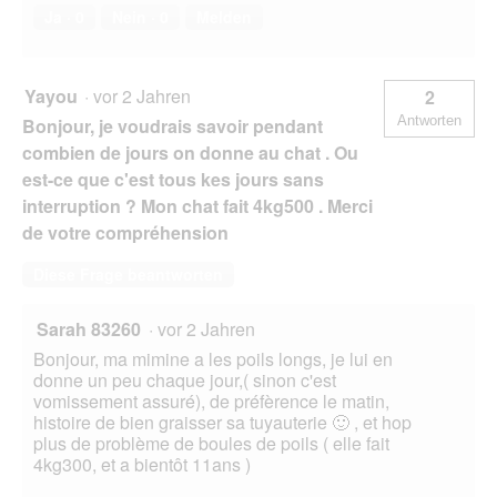
Ja ·
0
Nein ·
0
Melden
Yayou
·
vor 2 Jahren
2
Antworten
Bonjour, je voudrais savoir pendant
combien de jours on donne au chat . Ou
est-ce que c'est tous kes jours sans
interruption ? Mon chat fait 4kg500 . Merci
de votre compréhension
Diese Frage beantworten
Sarah 83260
·
vor 2 Jahren
Bonjour, ma mimine a les poils longs, je lui en
donne un peu chaque jour,( sinon c'est
vomissement assuré), de préfèrence le matin,
histoire de bien graisser sa tuyauterie 🙂 , et hop
plus de problème de boules de poils ( elle fait
4kg300, et a bientôt 11ans )