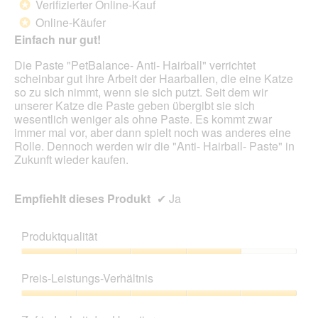
Verifizierter Online-Kauf
*
5
Online-Käufer
*
Sternen.
Einfach nur gut!
Die Paste "PetBalance- Anti- Hairball" verrichtet
scheinbar gut ihre Arbeit der Haarballen, die eine Katze
so zu sich nimmt, wenn sie sich putzt. Seit dem wir
unserer Katze die Paste geben übergibt sie sich
wesentlich weniger als ohne Paste. Es kommt zwar
immer mal vor, aber dann spielt noch was anderes eine
Rolle. Dennoch werden wir die "Anti- Hairball- Paste" in
Zukunft wieder kaufen.
Empfiehlt dieses Produkt
✔
Ja
Produktqualität
Produktqualität,
4
Preis-Leistungs-Verhältnis
von
5
Preis-
Leistungs-