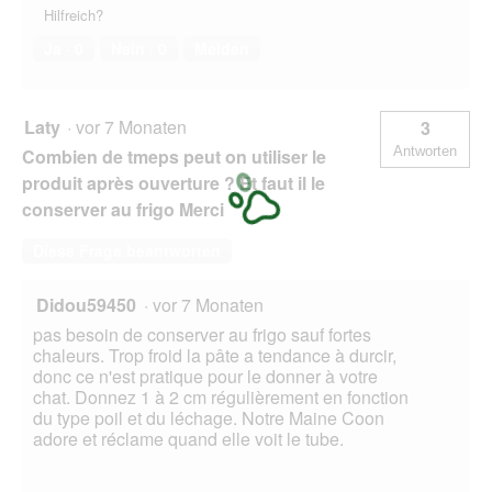
Hilfreich?
Ja ·
0
Nein ·
0
Melden
Laty
·
vor 7 Monaten
3
Antworten
Combien de tmeps peut on utiliser le
produit après ouverture ? Et faut il le
conserver au frigo Merci
Diese Frage beantworten
Didou59450
·
vor 7 Monaten
pas besoin de conserver au frigo sauf fortes
chaleurs. Trop froid la pâte a tendance à durcir,
donc ce n'est pratique pour le donner à votre
chat. Donnez 1 à 2 cm régulièrement en fonction
du type poil et du léchage. Notre Maine Coon
adore et réclame quand elle voit le tube.