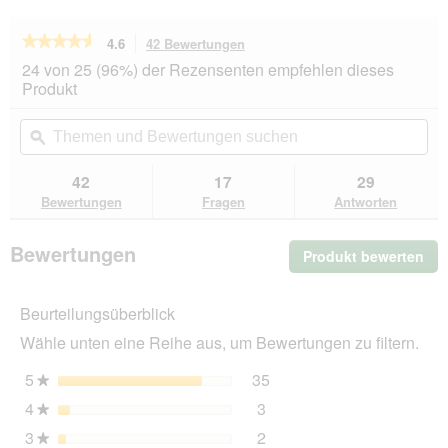
★★★★★
★★★★★
4.6
42 Bewertungen
Mit
dieser
4.6
24 von 25 (96%) der Rezensenten empfehlen dieses
von
Aktion
Produkt
5
navigierst
Sternen.
du
Themen
Th
Bewertungen
zu
und
ϙ
un
lesen
den
Bewertungen
Be
für
Bewertungen.
PetBalance
suchen
su
42
17
29
Support
Bewertungen
Fragen
Antworten
Anti-
Hairball
Paste
Bewertungen
Produkt bewerten
.
100g
Mit
die
Beurteilungsüberblick
Akt
wir
Wähle unten eine Reihe aus, um Bewertungen zu filtern.
ein
mo
5
Sterne
35
35 Bewertungen mit 5 St
Auswählen, um nach Bewer
★
Dia
4
Sterne
3
geö
3 Bewertungen mit 4 Ster
Auswählen, um nach Bewer
★
3
Sterne
2
2 Bewertungen mit 3 Ster
Auswählen, um nach Bewer
★