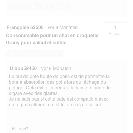
Ja ·
0
Nein ·
0
Melden
Françoise 63500
·
vor 9 Monaten
1
Antwort
Consommable pour un chat en croquette
Urany pour calcul et sulfite
Diese Frage beantworten
Didou59450
·
vor 9 Monaten
Le but de pate boule de poils est de permettre la
bonne absorption des poils lors du léchage du
pelage. Cela évite les régurgitations en forme de
cigare avec des glaires.
Je ne sais pas si cette pate est compatible avec
un régime alimentaire strict en cas de calcul
Hilfreich?