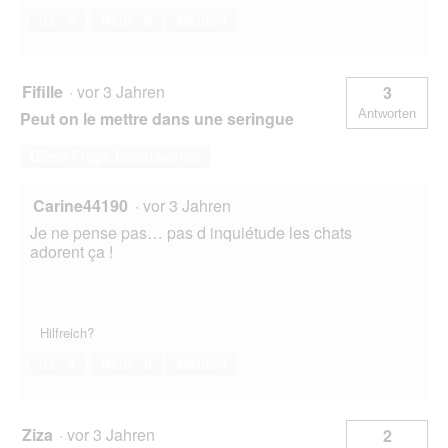
Ja ·
2
Nein ·
0
Melden
Fifille
·
vor 3 Jahren
3
Antworten
Peut on le mettre dans une seringue
Diese Frage beantworten
Carine44190
·
vor 3 Jahren
Je ne pense pas… pas d inquiétude les chats
adorent ça !
Hilfreich?
Ja ·
1
Nein ·
0
Melden
Ziza
·
vor 3 Jahren
2