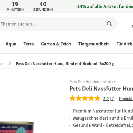
19
40
-14% auf alle Artikel für de
MINUTE(N)
SEKUNDE(N)
Aqua
Terra
Garten & Teich
Tiergesundheit
Für dich
er
Pets Deli Nassfutter Hund, Rind mit Brokkoli 6x200 g
Pets Deli Hundenassfutter
Pets Deli Nassfutter Hun
5.0
(1)
Produkt
Premium Nassfutter für Hun
Maßgeschneidert auf die Er
Gesunde Wahl - Getreidefrei, z