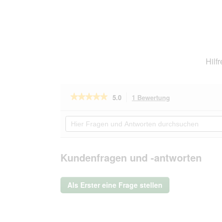
Hilf
★★★★★
★★★★★
5.0
1 Bewertung
Mit
dieser
5
von
Aktion
Hier
5
navigierst
Fragen
Sternen.
du
und
Bewertungen
zu
Antworten
lesen
den
durchsuchen
Kundenfragen und -antworten
für
Bewertungen.
Pets
Deli
Nassfutter
Als Erster eine Frage stellen
Hund,
Rind
mit
Brokkoli
6x200