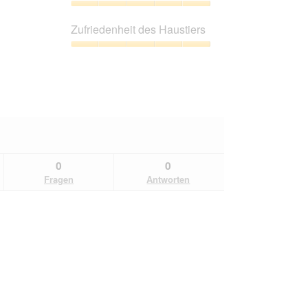
5
Preis-
Leistungs-
Zufriedenheit des Haustiers
Verhältnis,
5
Zufriedenheit
von
des
5
Haustiers,
5
von
5
0
0
Fragen
Antworten