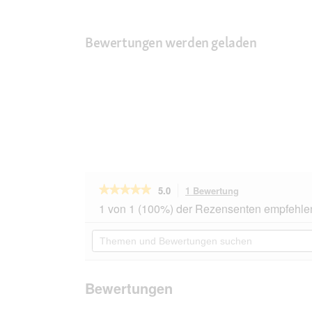
Bewertungen werden geladen
★★★★★
★★★★★
5.0
1 Bewertung
Mit
dieser
5
1 von 1 (100%) der Rezensenten empfehle
von
Aktion
5
navigierst
Themen
Sternen.
du
und
Bewertungen
zu
Bewertungen
lesen
den
suchen
für
Bewertungen.
Pets
Bewertungen
Deli
Nassfutter