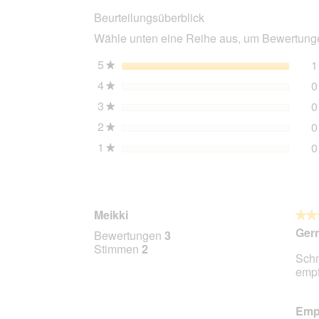
Hund,
Beurteilungsüberblick
Rind
mit
Wähle unten eine Reihe aus, um Bewertungen
Brokkoli
6x200
g
5
Sterne
1
★
4
Sterne
0
★
3
Sterne
0
★
2
Sterne
0
★
1
Sterne
0
★
Meikki
★★
★★
5
Gern
Bewertungen
3
von
Stimmen
2
Schm
5
empf
Stern
Empf