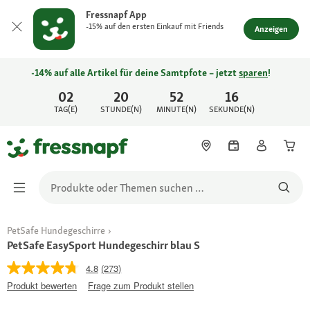
Fressnapf App
-15% auf den ersten Einkauf mit Friends
Anzeigen
-14% auf alle Artikel für deine Samtpfote – jetzt
sparen
!
02
20
52
16
TAG(E)
STUNDE(N)
MINUTE(N)
SEKUNDE(N)
PetSafe Hundegeschirre
PetSafe EasySport Hundegeschirr blau S
4.8
(273)
Produkt bewerten
Frage zum Produkt stellen