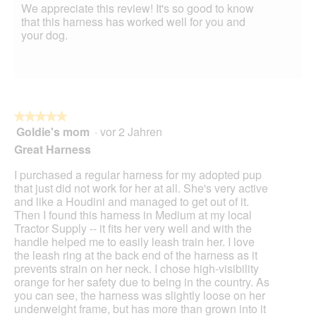
We appreciate this review! It's so good to know
that this harness has worked well for you and
your dog.
★★★★★
★★★★★
Goldie's mom
·
vor 2 Jahren
5
von
Great Harness
5
Sternen.
I purchased a regular harness for my adopted pup
that just did not work for her at all. She's very active
and like a Houdini and managed to get out of it.
Then I found this harness in Medium at my local
Tractor Supply -- it fits her very well and with the
handle helped me to easily leash train her. I love
the leash ring at the back end of the harness as it
prevents strain on her neck. I chose high-visibility
orange for her safety due to being in the country. As
you can see, the harness was slightly loose on her
underweight frame, but has more than grown into it