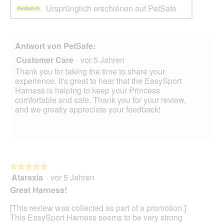
Ursprünglich erschienen auf PetSafe
Antwort von PetSafe:
Customer Care
·
vor 5 Jahren
Thank you for taking the time to share your
experience. It's great to hear that the EasySport
Harness is helping to keep your Princess
comfortable and safe. Thank you for your review,
and we greatly appreciate your feedback!
★★★★★
★★★★★
Ataraxia
·
vor 5 Jahren
5
von
Great Harness!
5
Sternen.
[This review was collected as part of a promotion.]
This EasySport Harness seems to be very strong