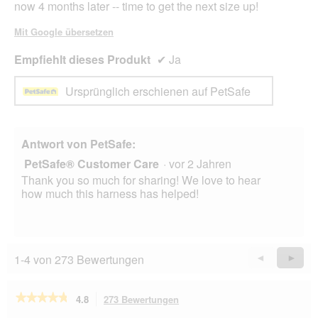
now 4 months later -- time to get the next size up!
Mit Google übersetzen
Empfiehlt dieses Produkt
✔
Ja
Ursprünglich erschienen auf PetSafe
Antwort von PetSafe:
PetSafe® Customer Care
·
vor 2 Jahren
Thank you so much for sharing! We love to hear
how much this harness has helped!
1-4 von 273 Bewertungen
Zurück
◄
Weiter
►
Reviews
Revie
★★★★★
★★★★★
4.8
273 Bewertungen
Mit
dieser
4.8