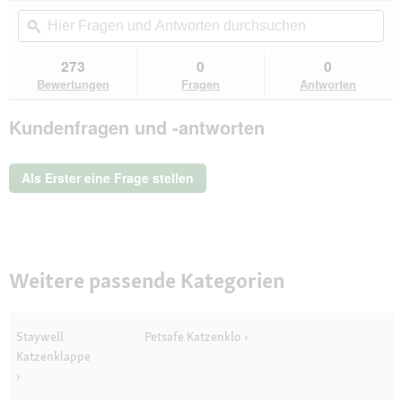
von
Aktion
Hier
Hie
5
navigierst
Fragen
ϙ
Fra
Sternen.
du
und
un
Bewertungen
zu
Antworten
Ant
273
0
0
lesen
den
durchsuchen
du
für
Bewertungen
Fragen
Antworten
Bewertungen.
PetSafe
EasySport
Kundenfragen und -antworten
Hundegeschirr
blau
S
Als Erster eine Frage stellen
Weitere passende Kategorien
Staywell
Petsafe Katzenklo
Katzenklappe