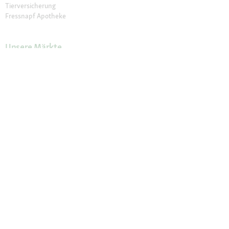
Tierversicherung
Fressnapf Apotheke
Unsere Märkte
Märkte finden
Services im Markt
Geschenkkarte
Fressnapf Salon
Activet Tierarztpraxen
Über Fressnapf
Über uns
Karriere
Verantwortung
Tierisch Engagiert
Compliance
Marktplatz Partner werden
Presse
Anfahrt