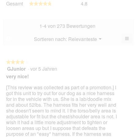
Gesamt,
Gesamt
4.8
★★★★★
★★★★★
Durchschnittliche
Bewertung:
4.8
von
1-4 von 273 Bewertungen
5.
≡
Menü
Sortieren nach:
Relevanteste
?
▼
Wen
du
auf
die
folg
★★★★★
★★★★★
Scha
GJunior
·
vor 5 Jahren
4
klick
von
wird
very nice!
der
5
unte
Sternen.
[This review was collected as part of a promotion.] I
aufg
Inhal
got this unit to try out for our dog as a nice harness
aktua
for in the vehicle with us. She is a lab/doodle mix
and about 52lbs. The harness fits her very well and
she doesn't seem to mind it. I the torso/belly area is
adjustable for fit but the chest/shoulder area is not. I
wish it had a little more adjustment to tighten or
loosen areas up but I suppose that defeats the
purpose of an "easy" harness. If the harness was