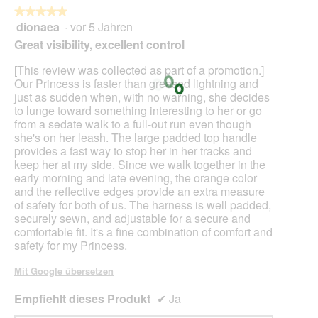
★★★★★
★★★★★
dionaea
·
vor 5 Jahren
5
von
Great visibility, excellent control
5
Sternen.
[This review was collected as part of a promotion.]
Our Princess is faster than greased lightning and
just as sudden when, with no warning, she decides
to lunge toward something interesting to her or go
from a sedate walk to a full-out run even though
she's on her leash. The large padded top handle
provides a fast way to stop her in her tracks and
keep her at my side. Since we walk together in the
early morning and late evening, the orange color
and the reflective edges provide an extra measure
of safety for both of us. The harness is well padded,
securely sewn, and adjustable for a secure and
comfortable fit. It's a fine combination of comfort and
safety for my Princess.
Mit Google übersetzen
Empfiehlt dieses Produkt
✔
Ja