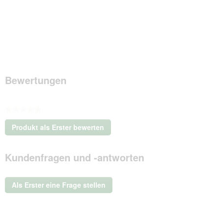
Bewertungen
★★★★★
Kein
Produkt als Erster bewerten
Beurteilungswert
.
Mit
Kundenfragen und -antworten
dieser
Aktion
wird
ein
Als Erster eine Frage stellen
modales
Dialogfeld
geöffnet.