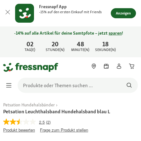
Fressnapf App
-15% auf den ersten Einkauf mit Friends
Anzeigen
-14% auf alle Artikel für deine Samtpfote – jetzt
sparen
!
02
20
48
18
TAG(E)
STUNDE(N)
MINUTE(N)
SEKUNDE(N)
Petsation Hundehalsbänder
Petsation Leuchthalsband Hundehalsband blau L
2.5
(2)
Produkt bewerten
Frage zum Produkt stellen