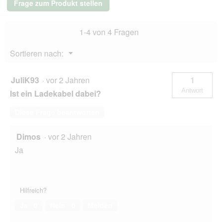
Frage zum Produkt stellen
1-4 von 4 Fragen
Menü
Sortieren nach:
▼
JuliK93
·
vor 2 Jahren
1
Antwort
Ist ein Ladekabel dabei?
Diese Frage beantworten
Dimos
·
vor 2 Jahren
Ja
Hilfreich?
Ja ·
0
Nein ·
0
Melden