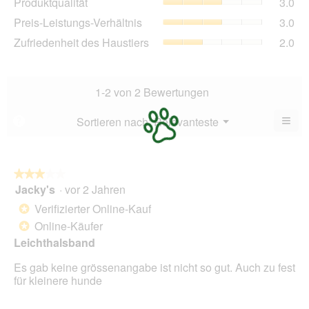
Produktqualität
3.0
Bew
Dur
2.5
Pre
Preis-Leistungs-Verhältnis
3.0
Bew
von
Lei
3
Zuf
Zufriedenheit des Haustiers
2.0
5.
Ver
von
des
Dur
5.
Hau
Bew
Dur
3
Bew
1-2 von 2 Bewertungen
von
2
5.
von
≡
Menü
Sortieren nach:
Relevanteste
?
▼
5.
Wen
du
auf
die
folg
★★★★★
★★★★★
Scha
Jacky's
·
vor 2 Jahren
3
klick
von
wird
Verifizierter Online-Kauf
*
der
5
unte
Online-Käufer
*
Sternen.
aufg
Leichthalsband
Inhal
aktua
Es gab keine grössenangabe ist nicht so gut. Auch zu fest
für kleinere hunde