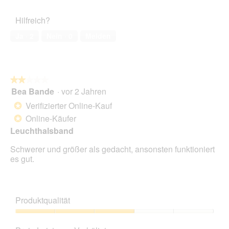
Hilfreich?
Ja ·
2
Nein ·
0
Melden
★★★★★
★★★★★
Bea Bande
·
vor 2 Jahren
2
von
Verifizierter Online-Kauf
*
5
Online-Käufer
*
Sternen.
Leuchthalsband
Schwerer und größer als gedacht, ansonsten funktioniert
es gut.
Produktqualität
Produktqualität,
3