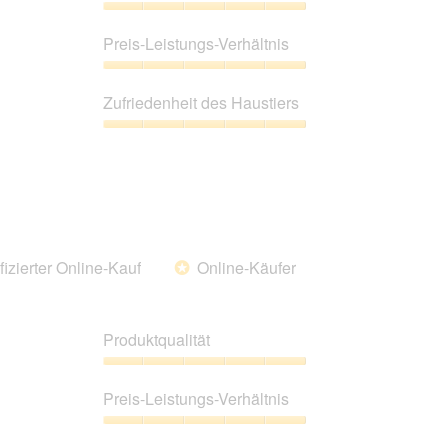
aufgeführte
Inhalt
Produktqualität,
aktualisiert.
5
Preis-Leistungs-Verhältnis
von
5
Preis-
Leistungs-
Zufriedenheit des Haustiers
Verhältnis,
5
Zufriedenheit
von
des
5
Haustiers,
5
von
5
fizierter Online-Kauf
Online-Käufer
*
Produktqualität
Produktqualität,
5
Preis-Leistungs-Verhältnis
von
5
Preis-