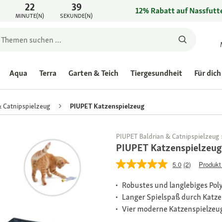
22
39
12% Rabatt auf Nassfutte
MINUTE(N)
SEKUNDE(N)
Aqua
Terra
Garten & Teich
Tiergesundheit
Für dich
& Catnipspielzeug
PIUPET Katzenspielzeug
PIUPET Baldrian & Catnipspielzeug
PIUPET Katzenspielzeug
5.0
(2)
Produkt
Robustes und langlebiges Pol
Langer Spielspaß durch Katz
Vier moderne Katzenspielzeug