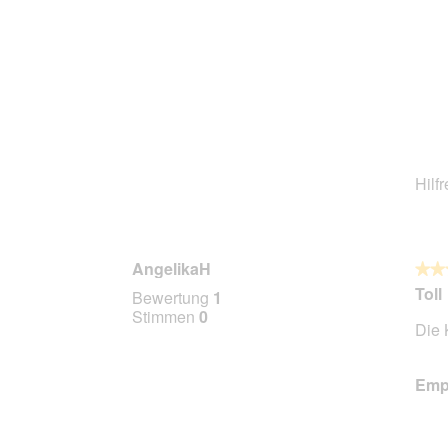
Hilf
AngelikaH
★★
★★
5
Toll
Bewertung
1
von
Stimmen
0
Die 
5
Stern
Empf