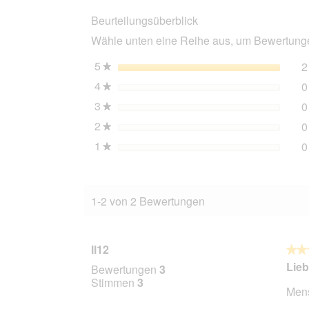
Beurteilungsüberblick
Wähle unten eine Reihe aus, um Bewertungen
5
Sterne
2
★
4
Sterne
0
★
3
Sterne
0
★
2
Sterne
0
★
1
Sterne
0
★
1-2 von 2 Bewertungen
ll12
★★
★★
5
Lieb
Bewertungen
3
von
Stimmen
3
Mens
5
Stern