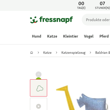
00
07
TAG(E)
STUNDE(N)
Hund
Katze
Kleintier
Vogel
Pferd
Katze
Katzenspielzeug
Baldrian 