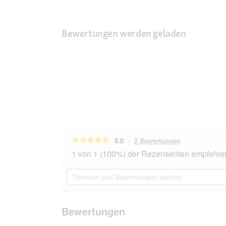
Bewertungen werden geladen
★★★★★
★★★★★
5.0
2 Bewertungen
Mit
dieser
5
1 von 1 (100%) der Rezensenten empfehle
von
Aktion
5
navigierst
Themen
Sternen.
du
und
Bewertungen
zu
Bewertungen
lesen
den
suchen
für
Bewertungen.
PIUPET
Bewertungen
Katzenspielzeug