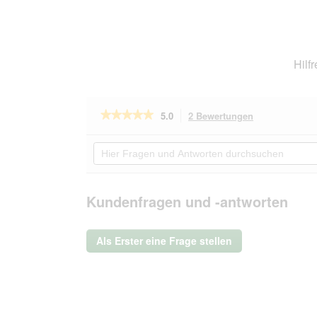
Hilf
★★★★★
★★★★★
5.0
2 Bewertungen
Mit
dieser
5
von
Aktion
Hier
5
navigierst
Fragen
Sternen.
du
und
Bewertungen
zu
Antworten
lesen
den
durchsuchen
Kundenfragen und -antworten
für
Bewertungen.
PIUPET
Katzenspielzeug
Als Erster eine Frage stellen