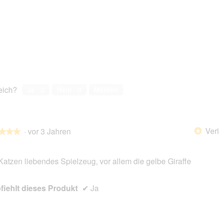
reich?
Ja ·
0
Nein ·
0
Melden
Veri
·
vor 3 Jahren
*
★★★
★★★
Katzen liebendes Spielzeug, vor allem die gelbe Giraffe
en.
iehlt dieses Produkt
✔
Ja