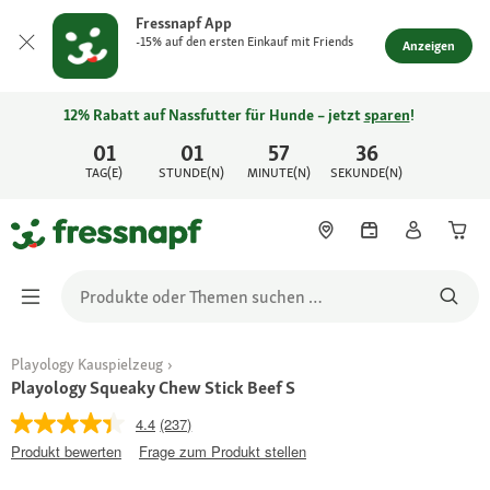
Fressnapf App
-15% auf den ersten Einkauf mit Friends
Anzeigen
12% Rabatt auf Nassfutter für Hunde – jetzt
sparen
!
01
01
57
36
TAG(E)
STUNDE(N)
MINUTE(N)
SEKUNDE(N)
Playology Kauspielzeug
Playology Squeaky Chew Stick Beef S
4.4
(237)
Produkt bewerten
Frage zum Produkt stellen