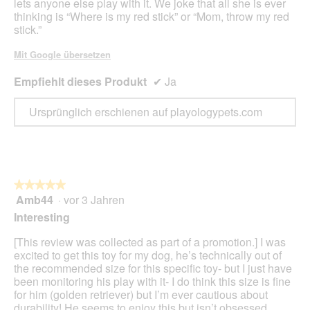
lets anyone else play with it. We joke that all she is ever
thinking is “Where is my red stick” or “Mom, throw my red
stick.”
Mit Google übersetzen
Empfiehlt dieses Produkt
✔
Ja
Ursprünglich erschienen auf playologypets.com
★★★★★
★★★★★
Amb44
·
vor 3 Jahren
5
von
Interesting
5
Sternen.
[This review was collected as part of a promotion.] I was
excited to get this toy for my dog, he’s technically out of
the recommended size for this specific toy- but I just have
been monitoring his play with it- I do think this size is fine
for him (golden retriever) but I’m ever cautious about
durability! He seems to enjoy this but isn’t obsessed