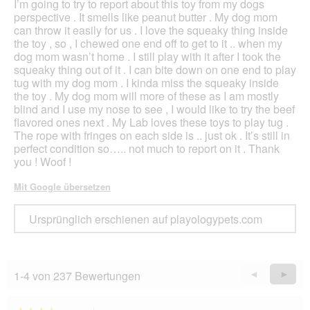
I’m going to try to report about this toy from my dogs
perspective . It smells like peanut butter . My dog mom
can throw it easily for us . I love the squeaky thing inside
the toy , so , I chewed one end off to get to it .. when my
dog mom wasn’t home . I still play with it after I took the
squeaky thing out of it . I can bite down on one end to play
tug with my dog mom . I kinda miss the squeaky inside
the toy . My dog mom will more of these as I am mostly
blind and I use my nose to see , I would like to try the beef
flavored ones next . My Lab loves these toys to play tug .
The rope with fringes on each side is .. just ok . It’s still in
perfect condition so….. not much to report on it . Thank
you ! Woof !
Mit Google übersetzen
Ursprünglich erschienen auf playologypets.com
1-4 von 237 Bewertungen
Zurück
◄
Weiter
►
Reviews
Revie