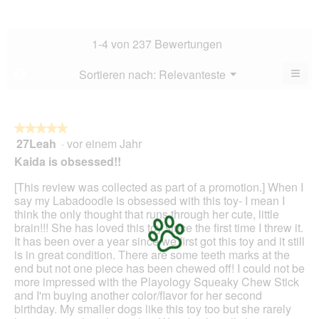
Dur
5.
Hau
Bew
Dur
3.7
Bew
1-4 von 237 Bewertungen
von
5
5.
von
≡
Menü
Sortieren nach:
Relevanteste
?
▼
5.
Wen
du
auf
die
folg
★★★★★
★★★★★
Scha
27Leah
·
vor einem Jahr
5
klick
von
wird
Kaida is obsessed!!
der
5
unte
Sternen.
[This review was collected as part of a promotion.] When I
aufg
Inhal
say my Labadoodle is obsessed with this toy- I mean I
aktua
think the only thought that runs through her cute, little
brain!!! She has loved this toy since the first time I threw it.
It has been over a year since we first got this toy and it still
is in great condition. There are some teeth marks at the
end but not one piece has been chewed off! I could not be
more impressed with the Playology Squeaky Chew Stick
and I'm buying another color/flavor for her second
birthday. My smaller dogs like this toy too but she rarely