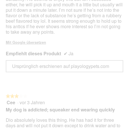
either, he will pick it up and mouth it a little but usually will
put it down a minute later. I’m not sure if he’s not into the
flavor or the lack of substance he’s getting from a rubbery
beef flavored toy lol. It seems strong enough to hold up to
his antics if he ever shows more interest so I’m not going
to take away any points.
Mit Google übersetzen
Empfiehlt dieses Produkt
✔
Ja
Ursprünglich erschienen auf playologypets.com
★★★★★
★★★★★
Cee
·
vor 3 Jahren
3
von
My dog is addicted; squeaker end wearing quickly
5
Sternen.
Dio absolutely loves this thing. He has had it for three
days and will not put it down except to drink water and to