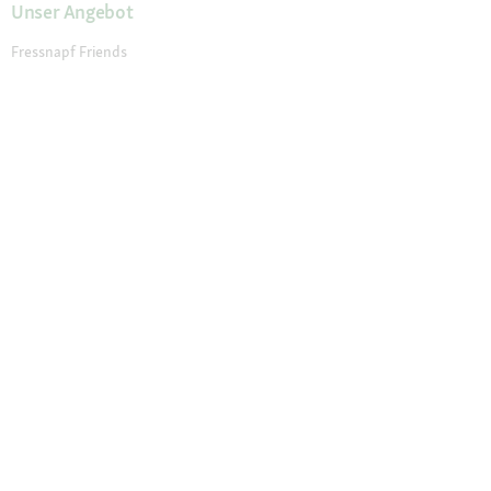
Unser Angebot
Fressnapf Friends
Aktuelle Angebote
Prospekt Angebote
Exklusive Marken
Servicewelt
Payback
Fressnapf Magazin
Dr. Fressnapf
Tierversicherung
Fressnapf Apotheke
Unsere Märkte
Märkte finden
Services im Markt
Geschenkkarte
Fressnapf Salon
Activet Tierarztpraxen