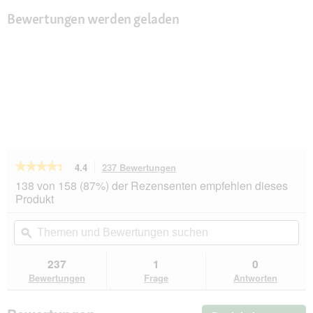
Bewertungen werden geladen
★★★★★
★★★★★
4.4
237 Bewertungen
Mit
dieser
4.4
138 von 158 (87%) der Rezensenten empfehlen dieses
von
Aktion
Produkt
5
navigierst
Sternen.
du
Themen
Th
Bewertungen
zu
und
ϙ
un
lesen
den
Bewertungen
Be
für
Bewertungen.
Playology
suchen
su
237
1
0
Squeaky
Bewertungen
Frage
Antworten
Chew
Stick
Beef