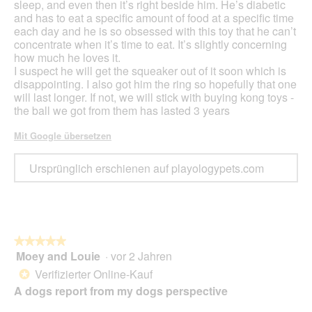
sleep, and even then it’s right beside him. He’s diabetic
and has to eat a specific amount of food at a specific time
each day and he is so obsessed with this toy that he can’t
concentrate when it’s time to eat. It’s slightly concerning
how much he loves it.
I suspect he will get the squeaker out of it soon which is
disappointing. I also got him the ring so hopefully that one
will last longer. If not, we will stick with buying kong toys -
the ball we got from them has lasted 3 years
Mit Google übersetzen
Ursprünglich erschienen auf playologypets.com
★★★★★
★★★★★
Moey and Louie
·
vor 2 Jahren
5
von
Verifizierter Online-Kauf
*
5
A dogs report from my dogs perspective
Sternen.