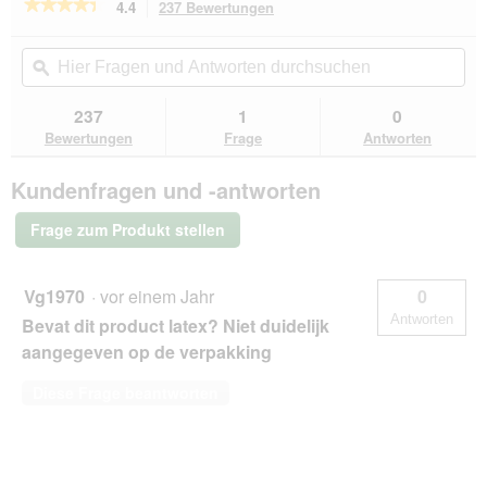
★★★★★
★★★★★
4.4
237 Bewertungen
Mit
dieser
4.4
von
Aktion
Hier
Hie
5
navigierst
Fragen
ϙ
Fra
Sternen.
du
und
un
Bewertungen
zu
Antworten
Ant
237
1
0
lesen
den
durchsuchen
du
für
Bewertungen
Frage
Antworten
Bewertungen.
Playology
Squeaky
Kundenfragen und -antworten
Chew
Stick
Beef
Frage zum Produkt stellen
S
Vg1970
·
vor einem Jahr
0
Antworten
Bevat dit product latex? Niet duidelijk
aangegeven op de verpakking
Diese Frage beantworten