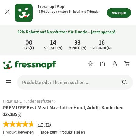
Fressnapf App
-15% auf den ersten Einkauf mit Friends
Anzeigen
12% Rabatt auf Nassfutter für Hunde – jetzt
sparen
!
00
14
33
16
TAG(E)
STUNDE(N)
MINUTE(N)
SEKUNDE(N)
PREMIERE Hundenassfutter
PREMIERE Best Meat Nassfutter Hund, Adult, Kaninchen
12x185 g
4.7
(73)
Produkt bewerten
Frage zum Produkt stellen