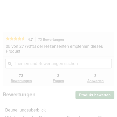
★★★★★
★★★★★
4.7
73 Bewertungen
Mit
dieser
4.7
25 von 27 (93%) der Rezensenten empfehlen dieses
von
Aktion
Produkt
5
navigierst
Sternen.
du
Themen
Th
Bewertungen
zu
und
ϙ
un
lesen
den
Bewertungen
Be
für
Bewertungen.
PREMIERE
suchen
su
73
3
3
Best
Bewertungen
Fragen
Antworten
Meat
Nassfutter
Hund,
Bewertungen
Produkt bewerten
.
Adult,
Kaninchen
Mit
12x185
die
g
Beurteilungsüberblick
Akt
wir