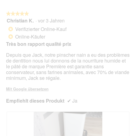
i
n
a
w
l
★★★★★
★★★★★
i
o
Christian K.
·
vor 3 Jahren
r
5
g
d
von
Verifizierter Online-Kauf
*
f
e
5
Online-Käufer
e
*
i
Sternen.
l
n
Très bon rapport qualité prix
d
m
g
Depuis que Jack, notre pinscher nain a eu des problèmes
o
e
de dentition nous lui donnons de la nourriture humide et
d
ö
le pâté de marque Première est garantie sans
a
f
conservateur, sans farines animales, avec 70% de viande
l
f
minimum, Jack se régale.
e
n
s
e
Mit Google übersetzen
D
t
i
.
Empfiehlt dieses Produkt
✔
Ja
a
l
o
g
f
e
l