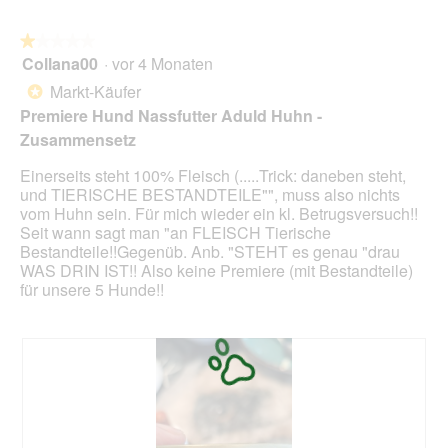
8
r
5
A
★★★★★
★★★★★
g
k
Collana00
·
vor 4 Monaten
1
r
t
von
.
i
Markt-Käufer
*
5
P
o
Premiere Hund Nassfutter Aduld Huhn -
Sternen.
r
n
Zusammensetz
e
w
m
i
Einerseits steht 100% Fleisch (.....Trick: daneben steht,
i
r
und TIERISCHE BESTANDTEILE"", muss also nichts
è
d
vom Huhn sein. Für mich wieder ein kl. Betrugsversuch!!
r
e
Seit wann sagt man "an FLEISCH Tierische
e
i
Bestandteile!!Gegenüb. Anb. "STEHT es genau "drau
d
n
WAS DRIN IST!! Also keine Premiere (mit Bestandteile)
e
m
für unsere 5 Hunde!!
J
o
a
d
c
a
k
l
e
s
D
i
a