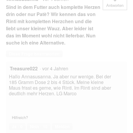
a
Antworten
Sind in dem Futter auch komplette Herzen
l
drin oder nur Patè? Wir kennen das von
o
g
Rinti mit kompletten Herzchen und die
f
liebt unser kleiner Wauz. Aber leider ist
e
das im Moment wohl nicht lieferbar. Nun
l
d
suche ich eine Alternative.
g
e
Diese Frage beantworten
ö
f
Treasure022
·
vor 4 Jahren
f
n
Hallo Annasusanna. Ja aber nur wenige. Bei der
e
185 Gramm Dose 2 bis 4 Stück. Meine kleine
t
Maus frisst es gerne, wie Rinti. Im Rinti sind aber
.
deutlich mehr Herzen. LG Marco
Hilfreich?
Ja ·
0
Nein ·
10
Melden