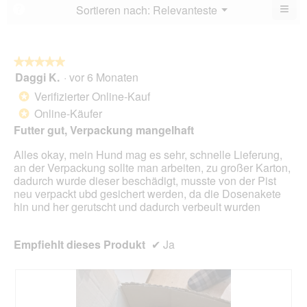
von
≡
Menü
Sortieren nach:
Relevanteste
?
▼
5.
Wen
du
auf
die
folg
★★★★★
★★★★★
Scha
Daggi K.
·
vor 6 Monaten
5
klick
von
wird
Verifizierter Online-Kauf
*
der
5
unte
Online-Käufer
*
Sternen.
aufg
Futter gut, Verpackung mangelhaft
Inhal
aktua
Alles okay, mein Hund mag es sehr, schnelle Lieferung,
an der Verpackung sollte man arbeiten, zu großer Karton,
dadurch wurde dieser beschädigt, musste von der Pist
neu verpackt ubd gesichert werden, da die Dosenakete
hin und her gerutscht und dadurch verbeult wurden
Empfiehlt dieses Produkt
✔
Ja