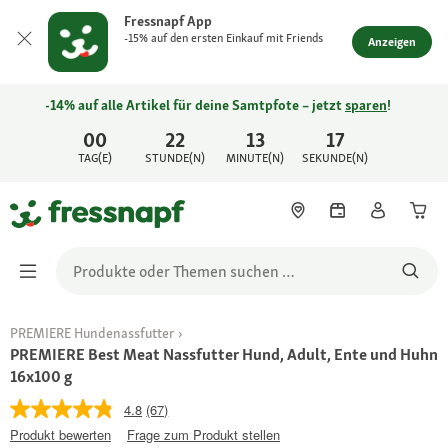
Fressnapf App
-15% auf den ersten Einkauf mit Friends
Anzeigen
-14% auf alle Artikel für deine Samtpfote – jetzt
sparen
!
00
22
13
17
TAG(E)
STUNDE(N)
MINUTE(N)
SEKUNDE(N)
PREMIERE Hundenassfutter
PREMIERE Best Meat Nassfutter Hund, Adult, Ente und Huhn
16x100 g
4.8
(67)
Produkt bewerten
Frage zum Produkt stellen