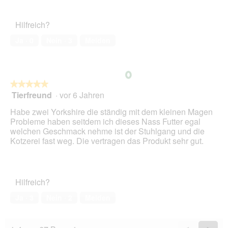
von
des
o
r
5
Haustiers,
t
A
Hilfreich?
5
o
k
von
1
t
Ja ·
0
Nein ·
3
Melden
5
.
i
o
n
w
★★★★★
★★★★★
i
Tierfreund
·
vor 6 Jahren
r
5
d
von
Habe zwei Yorkshire die ständig mit dem kleinen Magen
e
5
Probleme haben seitdem ich dieses Nass Futter egal
i
Sternen.
welchen Geschmack nehme ist der Stuhlgang und die
n
Kotzerei fast weg. Die vertragen das Produkt sehr gut.
m
o
d
a
Hilfreich?
l
e
Ja ·
3
Nein ·
2
Melden
s
D
i