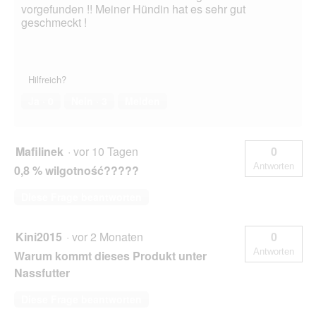
vorgefunden !! Meiner Hündin hat es sehr gut
geschmeckt !
Hilfreich?
Ja ·
0
Nein ·
3
Melden
Mafilinek
·
vor 10 Tagen
0
Antworten
0,8 % wilgotność?????
Diese Frage beantworten
Kini2015
·
vor 2 Monaten
0
Antworten
Warum kommt dieses Produkt unter
Nassfutter
Diese Frage beantworten