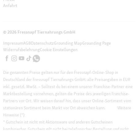
Anfahrt
© 2026 Fressnapf Tiernahrungs GmbH
Impressum
AGB
Datenschutz
Grounding Map
Grounding Page
Widerrufsbelehrung
Cookie Einstellungen
Die genannten Preise gelten nur für den Fressnapf-Online-Shop in
Deutschland der Fressnapf Tiernahrungs GmbH; alle Preisangaben in EUR
inkl. gesetzl. MwSt. – Solltest du bei einem unserer Franchise-Partner eine
Marktbestellung vornehmen, gelten die Preise des jeweiligen Franchise-
Partners vor Ort. Wir weisen darauf hin, dass unser Online-Sortiment vom
stationären Sortiment beim Markt vor Ort abweichen kann.
Weitere
Hinweise (*):
* Gutschein ist nicht mit Aktionsware und anderen Gutscheinen
kombinierbar. Gutschein gilt nicht bei telefonischer Bestellung und nicht
auf Bücher, Zeitschriften, Pfand oder Partner-Artikel.