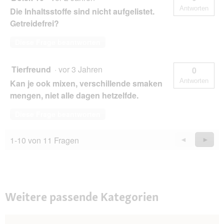
Antworten
Die Inhaltsstoffe sind nicht aufgelistet.
Getreidefrei?
Diese Frage beantworten
Tierfreund
·
vor 3 Jahren
0
Antworten
Kan je ook mixen, verschillende smaken
mengen, niet alle dagen hetzelfde.
Diese Frage beantworten
1-10 von 11 Fragen
Zurück
◄
Weiter
►
Questions
Quest
Weitere passende Kategorien