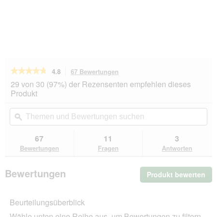
★★★★★
★★★★★
4.8
67 Bewertungen
Mit
dieser
4.8
29 von 30 (97%) der Rezensenten empfehlen dieses
von
Aktion
Produkt
5
navigierst
Sternen.
du
Themen
Th
Bewertungen
zu
und
ϙ
un
lesen
den
Bewertungen
Be
für
Bewertungen.
PREMIERE
suchen
su
67
11
3
Best
Bewertungen
Fragen
Antworten
Meat
Nassfutter
Hund,
Bewertungen
Produkt bewerten
.
Adult,
Ente
Mit
und
die
Huhn
Beurteilungsüberblick
Akt
16x100
wir
g
Wähle unten eine Reihe aus, um Bewertungen zu filtern.