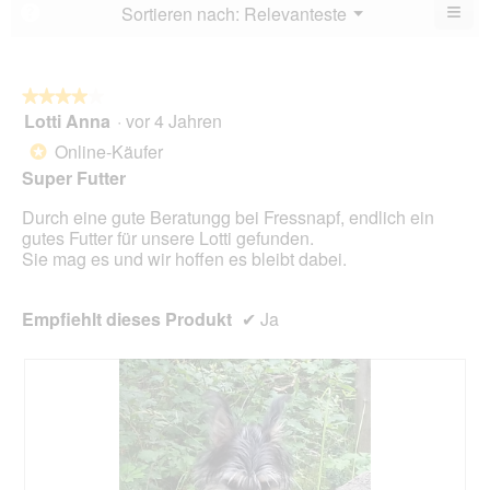
von
≡
Menü
Sortieren nach:
Relevanteste
?
▼
5.
Wen
du
auf
die
folg
★★★★★
★★★★★
Scha
Lotti Anna
·
vor 4 Jahren
4
klick
von
wird
Online-Käufer
*
der
5
unte
Super Futter
Sternen.
aufg
Inhal
Durch eine gute Beratungg bei Fressnapf, endlich ein
aktua
gutes Futter für unsere Lotti gefunden.
Sie mag es und wir hoffen es bleibt dabei.
Empfiehlt dieses Produkt
✔
Ja