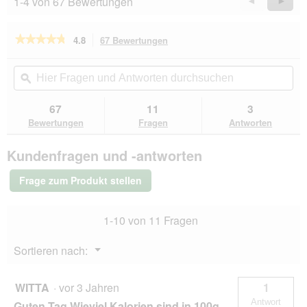
1-4 von 67 Bewertungen
Zurück
◄
Weiter
►
a
Reviews
Revie
l
o
★★★★★
★★★★★
4.8
67 Bewertungen
Mit
g
dieser
f
4.8
von
Aktion
Hier
Hie
e
5
navigierst
Fragen
ϙ
Fra
l
Sternen.
du
und
un
d
Bewertungen
zu
Antworten
Ant
g
67
11
3
lesen
den
durchsuchen
du
e
für
Bewertungen
Fragen
Antworten
Bewertungen.
PREMIERE
ö
Best
f
Kundenfragen und -antworten
Meat
f
Nassfutter
n
Hund,
Frage zum Produkt stellen
e
Adult,
Ente
t
und
.
1-10 von 11 Fragen
Huhn
16x100
g
Menü
Sortieren nach:
▼
WITTA
·
vor 3 Jahren
1
Antwort
Guten Tag Wieviel Kalorien sind in 100g