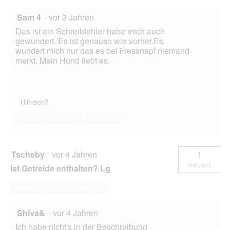
Sam 4
·
vor 3 Jahren
Das ist ein Schreibfehler habe mich auch
gewundert. Es ist genauso wie vorher.Es
wundert mich nur das es bei Fressnapf niemand
merkt. Mein Hund liebt es.
Hilfreich?
Ja ·
0
Nein ·
3
Melden
Tscheby
·
vor 4 Jahren
1
Antwort
Ist Getreide enthalten? Lg
Diese Frage beantworten
Shiva&
·
vor 4 Jahren
Ich habe nicht's in der Beschreibung