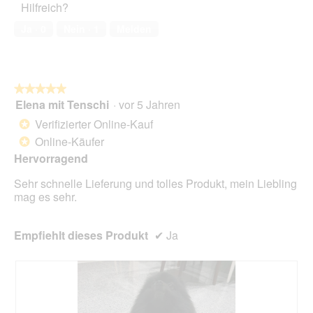
Hilfreich?
5
o
k
von
1
t
Ja ·
0
Nein ·
1
Melden
5
.
i
o
n
w
★★★★★
★★★★★
i
Elena mit Tenschi
·
vor 5 Jahren
r
5
d
von
Verifizierter Online-Kauf
*
e
5
Online-Käufer
*
i
Sternen.
n
Hervorragend
m
Sehr schnelle Lieferung und tolles Produkt, mein Liebling
o
mag es sehr.
d
a
l
Empfiehlt dieses Produkt
✔
Ja
e
s
D
i
a
l