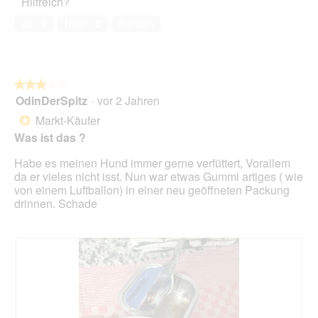
Hilfreich?
4
a
k
von
n
t
Ja ·
2
Nein ·
3
Melden
5
k
i
a
o
l
n
l
w
★★★★★
★★★★★
e
i
OdinDerSpitz
·
vor 2 Jahren
P
r
3
r
d
von
Markt-Käufer
*
e
e
5
Was ist das ?
m
i
Sternen.
i
n
Habe es meinen Hund immer gerne verfüttert, Vorallem
e
m
da er vieles nicht isst. Nun war etwas Gummi artiges ( wie
r
o
von einem Luftballon) in einer neu geöffneten Packung
e
d
drinnen. Schade
B
a
e
l
s
e
t
s
M
D
e
i
a
a
t
l
b
o