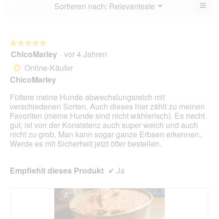
von
≡
Menü
Sortieren nach:
Relevanteste
?
▼
5.
Wen
du
auf
die
folg
★★★★★
★★★★★
Scha
ChicoMarley
·
vor 4 Jahren
5
klick
von
wird
Online-Käufer
*
der
5
unte
ChicoMarley
Sternen.
aufg
Inhal
Füttere meine Hunde abwechslungsreich mit
aktua
verschiedenen Sorten. Auch dieses hier zählt zu meinen
Favoriten (meine Hunde sind nicht wählerisch). Es riecht
gut, ist von der Konsistenz auch super weich und auch
nicht zu grob. Man kann sogar ganze Erbsen erkennen..
Werde es mit Sicherheit jetzt öfter bestellen.
Empfiehlt dieses Produkt
✔
Ja