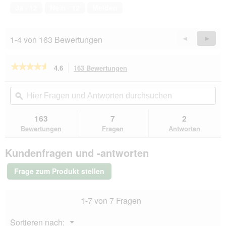
von
t
Ja ·
12
Nein ·
12
Melden
5
i
o
n
1-4 von 163 Bewertungen
Zurück
◄
Weiter
►
w
Reviews
Revie
i
r
★★★★★
★★★★★
4.6
163 Bewertungen
Mit
d
dieser
4.6
e
von
Aktion
Hier
Hie
i
5
navigierst
Fragen
ϙ
Fra
n
Sternen.
du
und
un
m
Bewertungen
zu
Antworten
Ant
163
7
2
lesen
o
den
durchsuchen
du
für
Bewertungen
Fragen
Antworten
d
Bewertungen.
PREMIERE
a
Best
l
Kundenfragen und -antworten
Meat
e
Nassfutter
s
Hund,
Frage zum Produkt stellen
Adult,
D
Truthahn
i
und
a
1-7 von 7 Fragen
Gemüse
l
24x800
o
g
Menü
Sortieren nach:
g
▼