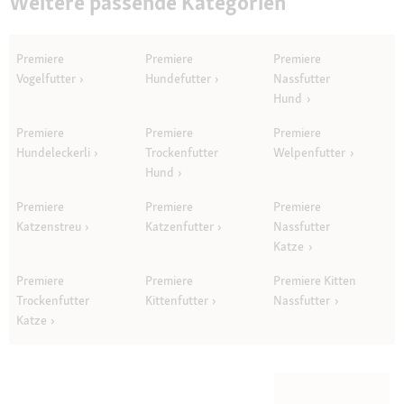
Weitere passende Kategorien
Premiere
Premiere
Premiere
Vogelfutter
Hundefutter
Nassfutter
Hund
Premiere
Premiere
Premiere
Hundeleckerli
Trockenfutter
Welpenfutter
Hund
Premiere
Premiere
Premiere
Katzenstreu
Katzenfutter
Nassfutter
Katze
Premiere
Premiere
Premiere Kitten
Trockenfutter
Kittenfutter
Nassfutter
Katze