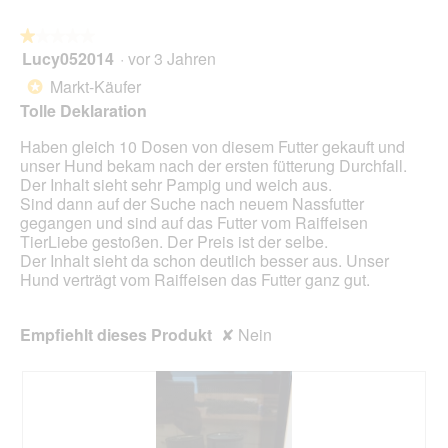
e
n
a
.
w
l
★★★★★
★★★★★
K
i
o
Lucy052014
·
vor 3 Jahren
l
r
1
g
a
d
von
Markt-Käufer
*
f
s
e
5
Tolle Deklaration
e
s
i
Sternen.
l
e
n
Haben gleich 10 Dosen von diesem Futter gekauft und
d
d
m
unser Hund bekam nach der ersten fütterung Durchfall.
g
a
o
Der Inhalt sieht sehr Pampig und weich aus.
e
s
d
Sind dann auf der Suche nach neuem Nassfutter
ö
m
a
gegangen und sind auf das Futter vom Raiffeisen
f
a
l
TierLiebe gestoßen. Der Preis ist der selbe.
f
n
e
Der Inhalt sieht da schon deutlich besser aus. Unser
n
g
s
Hund verträgt vom Raiffeisen das Futter ganz gut.
e
a
D
t
n
i
.
z
a
Empfiehlt dieses Produkt
✘
Nein
e
l
S
o
t
g
ü
f
c
e
k
l