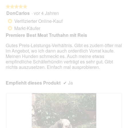
a
w
l
★★★★★
★★★★★
i
o
DonCarlos
·
vor 4 Jahren
r
5
g
d
von
Verifizierter Online-Kauf
*
f
e
5
Markt-Käufer
e
*
i
Sternen.
l
n
Premiere Best Meat Truthahn mit Reis
d
m
g
Gutes Preis-Leistungs-Verhältnis. Gibt es zudem öfter mal
o
e
im Angebot, wo ich dann auch ordentlich Vorrat kaufe.
d
ö
Meinen Hunden schmeckt es. Auch meine etwas
a
f
empfindliche Schäferhündin verträgt es sehr gut. Gibt
l
f
nichts auszusetzen. Einfach mal ausprobieren.
e
n
s
e
D
t
Empfiehlt dieses Produkt
✔
Ja
i
.
a
l
o
g
f
e
l
d