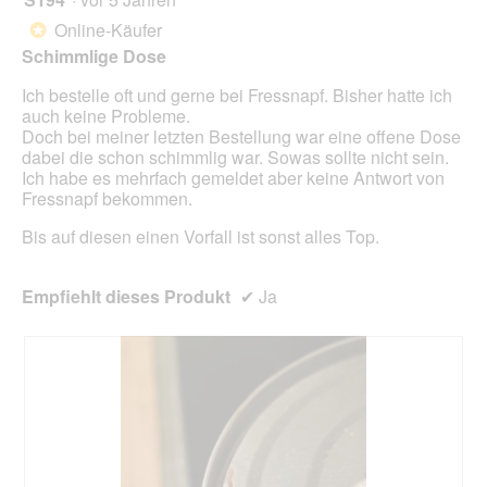
r
g
d
von
Online-Käufer
*
f
e
5
Schimmlige Dose
e
i
Sternen.
l
n
Ich bestelle oft und gerne bei Fressnapf. Bisher hatte ich
d
m
auch keine Probleme.
g
o
Doch bei meiner letzten Bestellung war eine offene Dose
e
d
dabei die schon schimmlig war. Sowas sollte nicht sein.
ö
a
Ich habe es mehrfach gemeldet aber keine Antwort von
f
l
Fressnapf bekommen.
f
e
n
s
Bis auf diesen einen Vorfall ist sonst alles Top.
e
D
t
i
.
a
Empfiehlt dieses Produkt
✔
Ja
l
o
g
f
e
l
d
g
e