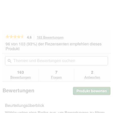
★★★★★
★★★★★
4.6
163 Bewertungen
Mit
dieser
4.6
96 von 103 (93%) der Rezensenten empfehlen dieses
von
Aktion
Produkt
5
navigierst
Sternen.
du
Themen
Th
Bewertungen
zu
und
ϙ
un
lesen
den
Bewertungen
Be
für
Bewertungen.
PREMIERE
suchen
su
163
7
2
Best
Bewertungen
Fragen
Antworten
Meat
Nassfutter
Hund,
Bewertungen
Produkt bewerten
.
Adult,
Truthahn
Mit
und
die
Gemüse
Beurteilungsüberblick
Akt
24x800
wir
g
Wähle unten eine Reihe aus, um Bewertungen zu filtern.