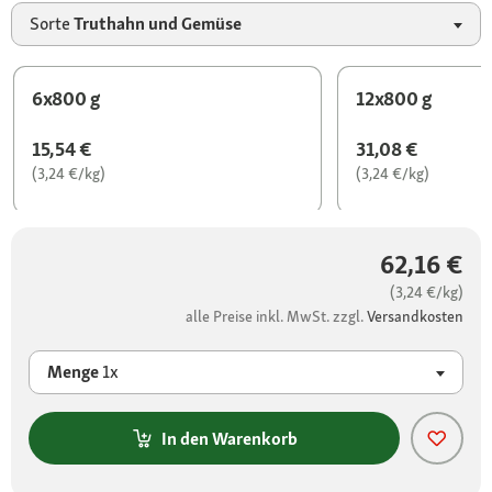
Sorte
Truthahn und Gemüse
6x800 g
12x800 g
15,54 €
31,08 €
(3,24 €/kg)
(3,24 €/kg)
62,16 €
(3,24 €/kg)
alle Preise inkl. MwSt. zzgl.
Versandkosten
Menge
1x
In den Warenkorb