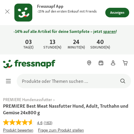
Fressnapf App
-15% auf den ersten Einkauf mit Friends
Anzeigen
-14% auf alle Artikel für deine Samtpfote – jetzt
sparen
!
03
13
24
40
TAG(E)
STUNDE(N)
MINUTE(N)
SEKUNDE(N)
PREMIERE Hundenassfutter
PREMIERE Best Meat Nassfutter Hund, Adult, Truthahn und
Gemüse 24x800 g
4.6
(163)
Produkt bewerten
Frage zum Produkt stellen