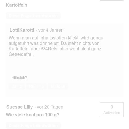
Kartoffeln
Diese Frage beantworten
LottiKarotti
·
vor 4 Jahren
Wenn man auf Inhaltsstoffen klickt, wird genau
aufgeführt was drinne ist. Da steht nichts von
Kartoffeln, aber 5%Reis, also wohl nicht ganz
Getreidefrei.
Hilfreich?
Ja ·
2
Nein ·
5
Melden
Suesse Lilly
·
vor 20 Tagen
0
Antworten
Wie viele kcal pro 100 g?
Diese Frage beantworten