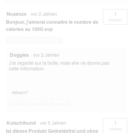
f
e
Noaenzo
·
vor 2 Jahren
1
l
Antwort
Bonjour, j'aimerai connaitre le nombre de
d
g
calories au 100G svp
e
ö
Diese Frage beantworten
f
f
Doggies
·
vor 2 Jahren
n
e
J'ai regardé sur la boîte, mais elle ne donne pas
t
cette information.
.
Hilfreich?
Ja ·
0
Nein ·
2
Melden
Kutschihund
·
vor 5 Jahren
1
Antwort
Ist dieses Produkt Gedreidefrei und ohne