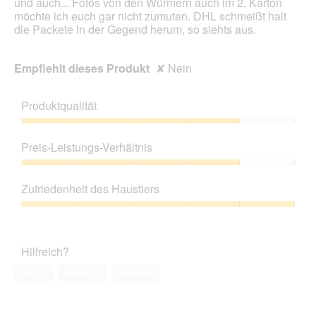
und auch... Fotos von den Würmern auch im 2. Karton
möchte ich euch gar nicht zumuten. DHL schmeißt halt
die Packete in der Gegend herum, so siehts aus.
Empfiehlt dieses Produkt
✘
Nein
Produktqualität
Produktqualität,
4
Preis-Leistungs-Verhältnis
von
5
Preis-
Leistungs-
Zufriedenheit des Haustiers
Verhältnis,
4
Zufriedenheit
von
des
5
Haustiers,
Hilfreich?
5
von
Ja ·
1
Nein ·
0
Melden
5