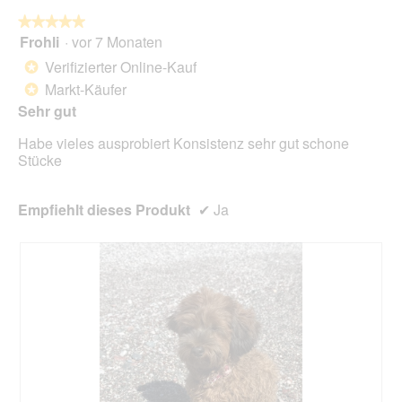
★★★★★
★★★★★
Frohli
·
vor 7 Monaten
5
von
Verifizierter Online-Kauf
*
5
Markt-Käufer
*
Sternen.
Sehr gut
Habe vieles ausprobiert Konsistenz sehr gut schone
Stücke
Empfiehlt dieses Produkt
✔
Ja