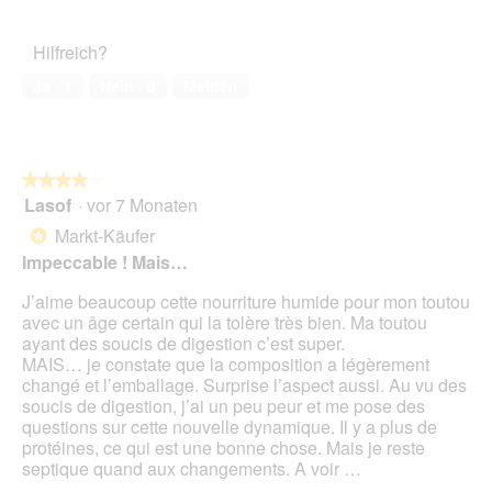
o
n
w
Hilfreich?
i
Ja ·
1
Nein ·
0
Melden
r
d
e
i
n
★★★★★
★★★★★
m
Lasof
·
vor 7 Monaten
4
o
von
Markt-Käufer
d
*
5
a
Impeccable ! Mais…
Sternen.
l
J’aime beaucoup cette nourriture humide pour mon toutou
e
avec un âge certain qui la tolère très bien. Ma toutou
s
ayant des soucis de digestion c’est super.
D
MAIS… je constate que la composition a légèrement
i
changé et l’emballage. Surprise l’aspect aussi. Au vu des
a
soucis de digestion, j’ai un peu peur et me pose des
l
questions sur cette nouvelle dynamique. Il y a plus de
o
protéines, ce qui est une bonne chose. Mais je reste
g
septique quand aux changements. A voir …
f
e