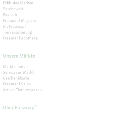
Exklusive Marken
Servicewelt
Payback
Fressnapf Magazin
Dr. Fressnapf
Tierversicherung
Fressnapf Apotheke
Unsere Märkte
Märkte finden
Services im Markt
Geschenkkarte
Fressnapf Salon
Activet Tierarztpraxen
Über Fressnapf
Über uns
Karriere
Verantwortung