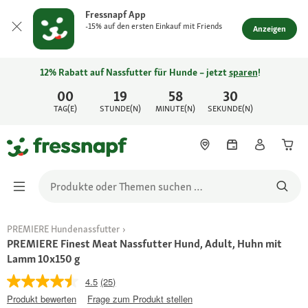
Fressnapf App
-15% auf den ersten Einkauf mit Friends
Anzeigen
12% Rabatt auf Nassfutter für Hunde – jetzt
sparen
!
00
19
58
30
TAG(E)
STUNDE(N)
MINUTE(N)
SEKUNDE(N)
PREMIERE Hundenassfutter
PREMIERE Finest Meat Nassfutter Hund, Adult, Huhn mit
Lamm 10x150 g
4.5
(25)
Produkt bewerten
Frage zum Produkt stellen