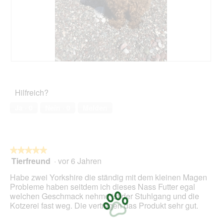
B
F
e
o
w
t
Hilfreich?
e
o
r
M
Ja ·
0
Nein ·
0
Melden
t
i
u
t
n
d
g
i
z
e
★★★★★
★★★★★
u
s
Tierfreund
·
vor 6 Jahren
5
F
e
von
Habe zwei Yorkshire die ständig mit dem kleinen Magen
o
r
5
Probleme haben seitdem ich dieses Nass Futter egal
t
A
Sternen.
welchen Geschmack nehme ist der Stuhlgang und die
o
k
Kotzerei fast weg. Die vertragen das Produkt sehr gut.
1
t
.
i