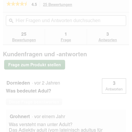
★★★★★
★★★★★
4.5
25 Bewertungen
Mit
dieser
4.5
von
Aktion
Hier
Hie
5
navigierst
Fragen
ϙ
Fra
Sternen.
du
und
un
Bewertungen
zu
Antworten
Ant
25
1
3
lesen
den
durchsuchen
du
für
Bewertungen
Frage
Antworten
Bewertungen.
PREMIERE
Finest
Kundenfragen und -antworten
Meat
Nassfutter
Hund,
Frage zum Produkt stellen
Adult,
Huhn
mit
Lamm
Dornieden
·
vor 2 Jahren
3
10x150
Antworten
Was bedeutet Adul?
g
Diese Frage beantworten
Grohnert
·
vor einem Jahr
Was versteht man unter Adult?
Das Adjektiv adult (vom lateinisch adultus für