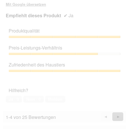
Mit Google übersetzen
l
d
Empfiehlt dieses Produkt
✔
Ja
g
e
ö
Produktqualität
f
f
Produktqualität,
n
5
Preis-Leistungs-Verhältnis
e
von
t
5
Preis-
.
Leistungs-
Zufriedenheit des Haustiers
Verhältnis,
4
Zufriedenheit
von
des
5
Haustiers,
Hilfreich?
5
von
Ja ·
0
Nein ·
0
Melden
5
1-4 von 25 Bewertungen
Zurück
◄
Weiter
►
Reviews
Revie