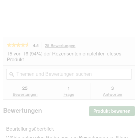
★★★★★
★★★★★
4.5
25 Bewertungen
Mit
dieser
4.5
15 von 16 (94%) der Rezensenten empfehlen dieses
von
Aktion
Produkt
5
navigierst
Sternen.
du
Themen
Th
Bewertungen
zu
und
ϙ
un
lesen
den
Bewertungen
Be
für
Bewertungen.
PREMIERE
suchen
su
25
1
3
Finest
Bewertungen
Frage
Antworten
Meat
Nassfutter
Hund,
Bewertungen
Produkt bewerten
.
Adult,
Huhn
Mit
mit
die
Lamm
Beurteilungsüberblick
Akt
10x150
wir
g
Wähle unten eine Reihe aus, um Bewertungen zu filtern.