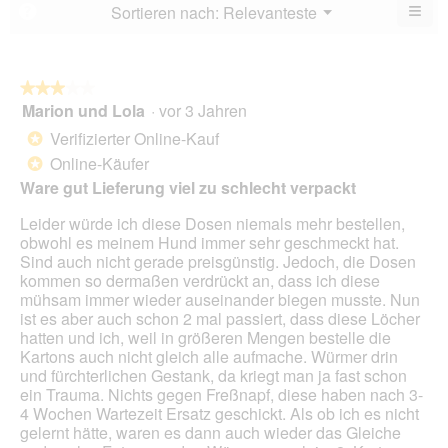
von
≡
Menü
Sortieren nach:
Relevanteste
?
▼
5.
Wen
du
auf
die
folg
★★★★★
★★★★★
Scha
Marion und Lola
·
vor 3 Jahren
3
klick
von
wird
Verifizierter Online-Kauf
*
der
5
unte
Online-Käufer
*
Sternen.
aufg
Ware gut Lieferung viel zu schlecht verpackt
Inhal
aktua
Leider würde ich diese Dosen niemals mehr bestellen,
obwohl es meinem Hund immer sehr geschmeckt hat.
Sind auch nicht gerade preisgünstig. Jedoch, die Dosen
kommen so dermaßen verdrückt an, dass ich diese
mühsam immer wieder auseinander biegen musste. Nun
ist es aber auch schon 2 mal passiert, dass diese Löcher
hatten und ich, weil in größeren Mengen bestelle die
Kartons auch nicht gleich alle aufmache. Würmer drin
und fürchterlichen Gestank, da kriegt man ja fast schon
ein Trauma. Nichts gegen Freßnapf, diese haben nach 3-
4 Wochen Wartezeit Ersatz geschickt. Als ob ich es nicht
gelernt hätte, waren es dann auch wieder das Gleiche