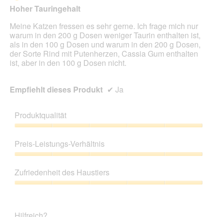
5
a
Hoher Tauringehalt
Sternen.
l
o
Meine Katzen fressen es sehr gerne. Ich frage mich nur
g
warum in den 200 g Dosen weniger Taurin enthalten ist,
f
als in den 100 g Dosen und warum in den 200 g Dosen,
e
der Sorte Rind mit Putenherzen, Cassia Gum enthalten
l
ist, aber in den 100 g Dosen nicht.
d
g
Empfiehlt dieses Produkt
✔
Ja
e
ö
f
Produktqualität
f
n
Produktqualität,
e
5
Preis-Leistungs-Verhältnis
t
von
.
5
Preis-
Leistungs-
Zufriedenheit des Haustiers
Verhältnis,
5
Zufriedenheit
von
des
5
Haustiers,
Hilfreich?
5