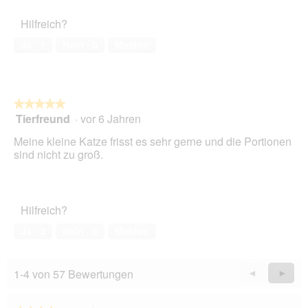
o
r
5
Haustiers,
t
A
Hilfreich?
5
o
k
von
1
t
Ja ·
1
Nein ·
0
Melden
5
.
i
o
n
w
★★★★★
★★★★★
i
Tierfreund
·
vor 6 Jahren
r
5
d
von
Meine kleine Katze frisst es sehr gerne und die Portionen
e
5
sind nicht zu groß.
i
Sternen.
n
m
o
Hilfreich?
d
a
Ja ·
3
Nein ·
0
Melden
l
e
s
1-4 von 57 Bewertungen
Zurück
◄
Weiter
►
D
Reviews
Revie
i
a