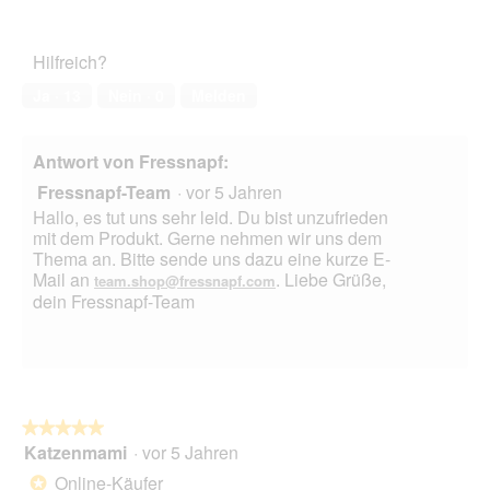
1
Zufriedenheit
m
e
von
des
a
r
5
Haustiers,
l
A
Hilfreich?
4
e
k
von
s
t
Ja ·
13
Nein ·
0
Melden
5
i
o
n
Antwort von Fressnapf:
w
Fressnapf-Team
·
vor 5 Jahren
i
r
Hallo, es tut uns sehr leid. Du bist unzufrieden
d
mit dem Produkt. Gerne nehmen wir uns dem
e
Thema an. Bitte sende uns dazu eine kurze E-
i
Mail an
. Liebe Grüße,
team.shop@fressnapf.com
n
dein Fressnapf-Team
m
o
d
a
l
e
★★★★★
★★★★★
s
Katzenmami
·
vor 5 Jahren
5
D
von
Online-Käufer
i
*