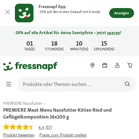
Fressnapf App
-15% auf den ersten Einkauf mit Friends
Anzeigen
-14% auf alle Artikel für deine Samtpfote – jetzt
sparen
!
01
18
10
15
TAG(E)
STUNDE(N)
MINUTE(N)
SEKUNDE(N)
PREMIERE Nassfutter
PREMIERE Meat Menu Nassfutter Kitten Rind und
Geflügelkomposition 16x100 g
4.4
(57)
Produkt bewerten
Frage zum Produkt stellen