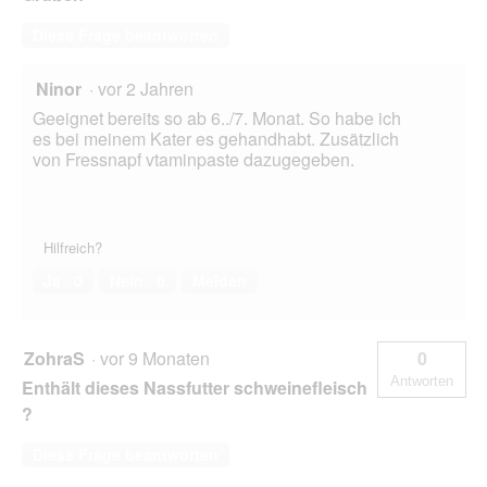
Diese Frage beantworten
Ninor
·
vor 2 Jahren
Geeignet bereits so ab 6../7. Monat. So habe ich
es bei meinem Kater es gehandhabt. Zusätzlich
von Fressnapf vtaminpaste dazugegeben.
Hilfreich?
Ja ·
0
Nein ·
0
Melden
ZohraS
·
vor 9 Monaten
0
Antworten
Enthält dieses Nassfutter schweinefleisch
?
Diese Frage beantworten