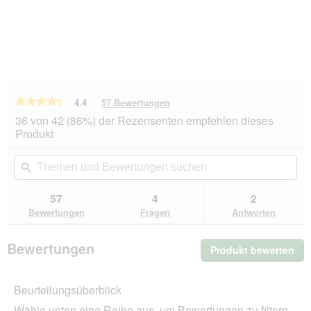
★★★★★
★★★★★
4.4
57 Bewertungen
Mit
dieser
4.4
36 von 42 (86%) der Rezensenten empfehlen dieses
von
Aktion
Produkt
5
navigierst
Sternen.
du
Themen
Th
Bewertungen
zu
und
ϙ
un
lesen
den
Bewertungen
Be
für
Bewertungen.
PREMIERE
suchen
su
57
4
2
Meat
Bewertungen
Fragen
Antworten
Menu
Nassfutter
Kitten
Bewertungen
Produkt bewerten
.
Rind
und
Mit
Geflügelkomposition
die
16x100
Beurteilungsüberblick
Akt
g
wir
Wähle unten eine Reihe aus, um Bewertungen zu filtern.