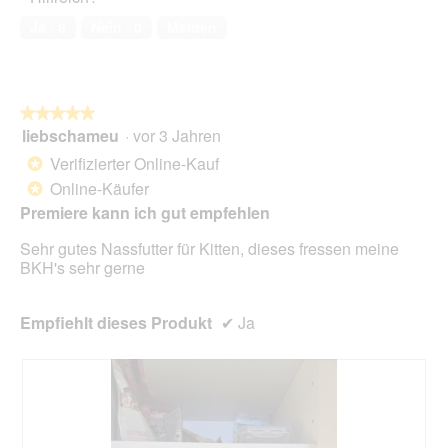
von
Ja ·
8
Nein ·
0
Melden
5
★★★★★
★★★★★
liebschameu
·
vor 3 Jahren
5
von
Verifizierter Online-Kauf
*
5
Online-Käufer
*
Sternen.
Premiere kann ich gut empfehlen
Sehr gutes Nassfutter für Kitten, dieses fressen meine
BKH's sehr gerne
Empfiehlt dieses Produkt
✔
Ja