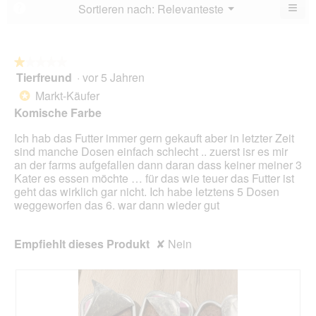
von
≡
Menü
Sortieren nach:
Relevanteste
?
▼
5.
Wen
du
auf
die
folg
★★★★★
★★★★★
Scha
Tierfreund
·
vor 5 Jahren
1
klick
von
wird
Markt-Käufer
*
der
5
Komische Farbe
unte
Sternen.
aufg
Inhal
Ich hab das Futter immer gern gekauft aber in letzter Zeit
aktua
sind manche Dosen einfach schlecht .. zuerst isr es mir
an der farms aufgefallen dann daran dass keiner meiner 3
Kater es essen möchte … für das wie teuer das Futter ist
geht das wirklich gar nicht. Ich habe letztens 5 Dosen
weggeworfen das 6. war dann wieder gut
Empfiehlt dieses Produkt
✘
Nein