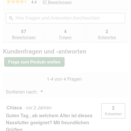
★★★★★
★★★★★
4.4
57 Bewertungen
Mit
l
dieser
o
4.4
von
Aktion
Hier
Hie
g
5
navigierst
Fragen
ϙ
Fra
f
Sternen.
du
und
un
e
Bewertungen
zu
Antworten
Ant
l
57
4
2
lesen
den
durchsuchen
du
d
für
Bewertungen
Fragen
Antworten
Bewertungen.
PREMIERE
g
Meat
e
Kundenfragen und -antworten
Menu
ö
Nassfutter
f
Kitten
Frage zum Produkt stellen
f
Rind
und
n
Geflügelkomposition
e
1-4 von 4 Fragen
16x100
t
g
.
Menü
Sortieren nach:
▼
Chiaca
·
vor 2 Jahren
2
Antworten
Guten Tag , ab welchem Alter ist dieses
Nassfutter geeignet? Mit freundlichen
Grüßen