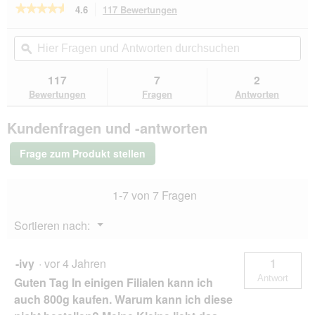
★★★★★
★★★★★
4.6
117 Bewertungen
Mit
dieser
4.6
von
Aktion
Hier
Hie
5
navigierst
Fragen
ϙ
Fra
Sternen.
du
und
un
Bewertungen
zu
Antworten
Ant
117
7
2
lesen
den
durchsuchen
du
für
Bewertungen
Fragen
Antworten
Bewertungen.
PREMIERE
Meati
Kundenfragen und -antworten
Nassfutter
Hund,
Junior,
Frage zum Produkt stellen
mit
Huhn
6x400
1-7 von 7 Fragen
g
Menü
Sortieren nach:
▼
-ivy
·
vor 4 Jahren
1
Antwort
Guten Tag In einigen Filialen kann ich
auch 800g kaufen. Warum kann ich diese