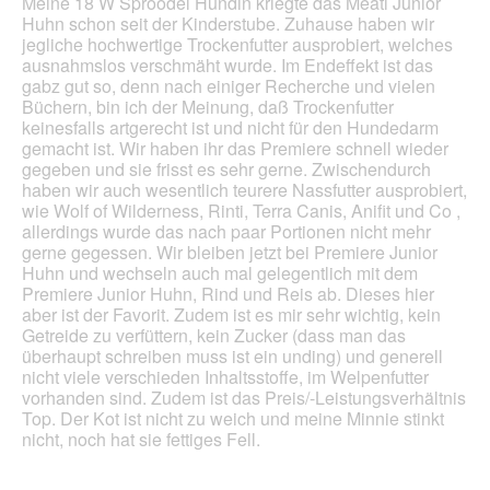
Meine 18 W Sproodel Hündin kriegte das Meati Junior
d
m
Huhn schon seit der Kinderstube. Zuhause haben wir
g
o
jegliche hochwertige Trockenfutter ausprobiert, welches
e
d
ausnahmslos verschmäht wurde. Im Endeffekt ist das
ö
a
gabz gut so, denn nach einiger Recherche und vielen
f
l
Büchern, bin ich der Meinung, daß Trockenfutter
f
e
keinesfalls artgerecht ist und nicht für den Hundedarm
n
s
gemacht ist. Wir haben ihr das Premiere schnell wieder
e
D
gegeben und sie frisst es sehr gerne. Zwischendurch
t
i
haben wir auch wesentlich teurere Nassfutter ausprobiert,
.
a
wie Wolf of Wilderness, Rinti, Terra Canis, Anifit und Co ,
l
allerdings wurde das nach paar Portionen nicht mehr
o
gerne gegessen. Wir bleiben jetzt bei Premiere Junior
g
Huhn und wechseln auch mal gelegentlich mit dem
f
Premiere Junior Huhn, Rind und Reis ab. Dieses hier
e
aber ist der Favorit. Zudem ist es mir sehr wichtig, kein
l
Getreide zu verfüttern, kein Zucker (dass man das
d
überhaupt schreiben muss ist ein unding) und generell
g
nicht viele verschieden Inhaltsstoffe, im Welpenfutter
e
vorhanden sind. Zudem ist das Preis/-Leistungsverhältnis
ö
Top. Der Kot ist nicht zu weich und meine Minnie stinkt
f
nicht, noch hat sie fettiges Fell.
f
n
e