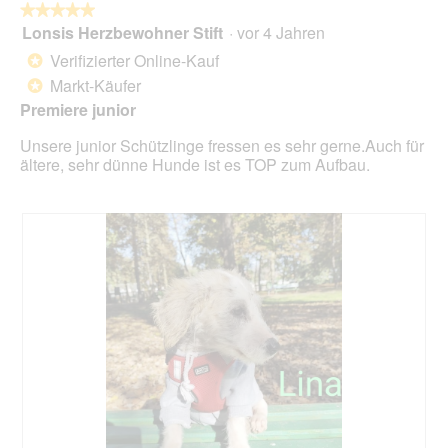
folg
★★★★★
★★★★★
Scha
Lonsis Herzbewohner Stift
·
vor 4 Jahren
5
klick
von
wird
Verifizierter Online-Kauf
*
der
5
unte
Markt-Käufer
*
Sternen.
aufg
Premiere junior
Inhal
aktua
Unsere junior Schützlinge fressen es sehr gerne.Auch für
ältere, sehr dünne Hunde ist es TOP zum Aufbau.