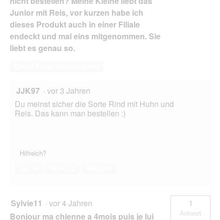
nicht bestellen? Meine Kleine liebt das
Junior mit Reis, vor kurzen habe ich
dieses Produkt auch in einer Filiale
endeckt und mal eins mitgenommen. Sie
liebt es genau so.
Diese Frage beantworten
JJK97
·
vor 3 Jahren
Du meinst sicher die Sorte Rind mit Huhn und
Reis. Das kann man bestellen :)
Hilfreich?
Ja ·
0
Nein ·
2
Melden
Sylvie11
·
vor 4 Jahren
1
Antwort
Bonjour ma chienne a 4mois puis je lui