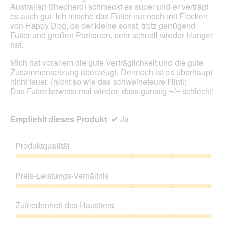
o
Australian Shepherd) schmeckt es super und er verträgt
e
d
es auch gut. Ich mische das Futter nur noch mit Flocken
ö
a
von Happy Dog, da der kleine sonst, trotz genügend
f
l
Futter und großen Portionen, sehr schnell wieder Hunger
f
e
hat.
n
s
e
D
Mich hat vorallem die gute Verträglichkeit und die gute
t
i
Zusammensetzung überzeugt. Dennoch ist es überhaupt
.
a
nicht teuer. (nicht so wie das schweineteure Rinti)
l
Das Futter beweist mal wieder, dass günstig =/= schlecht!
o
g
f
Empfiehlt dieses Produkt
✔
Ja
e
l
d
Produktqualität
g
Produktqualität,
e
5
ö
Preis-Leistungs-Verhältnis
von
f
5
f
Preis-
n
Leistungs-
Zufriedenheit des Haustiers
e
Verhältnis,
t
5
Zufriedenheit