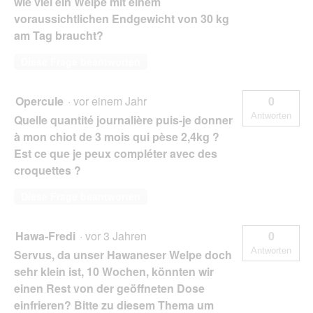
wie viel ein Welpe mit einem
voraussichtlichen Endgewicht von 30 kg
am Tag braucht?
Diese Frage beantworten
Opercule
·
vor einem Jahr
0
Antworten
Quelle quantité journalière puis-je donner
à mon chiot de 3 mois qui pèse 2,4kg ?
Est ce que je peux compléter avec des
croquettes ?
Diese Frage beantworten
Hawa-Fredi
·
vor 3 Jahren
0
Antworten
Servus, da unser Hawaneser Welpe doch
sehr klein ist, 10 Wochen, könnten wir
einen Rest von der geöffneten Dose
einfrieren? Bitte zu diesem Thema um