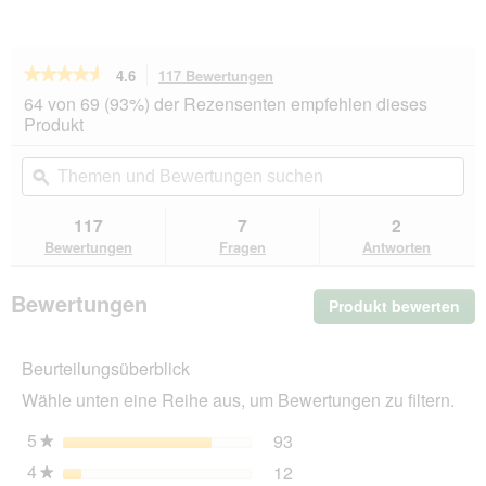
★★★★★
★★★★★
4.6
117 Bewertungen
Mit
dieser
4.6
64 von 69 (93%) der Rezensenten empfehlen dieses
von
Aktion
Produkt
5
navigierst
Sternen.
du
Themen
Th
Bewertungen
zu
und
ϙ
un
lesen
den
Bewertungen
Be
für
Bewertungen.
PREMIERE
suchen
su
117
7
2
Meati
Bewertungen
Fragen
Antworten
Nassfutter
Hund,
Junior,
Bewertungen
Produkt bewerten
.
mit
Huhn
Mit
6x400
die
g
Beurteilungsüberblick
Akt
wir
Wähle unten eine Reihe aus, um Bewertungen zu filtern.
ein
mo
5
Sterne
93
93 Bewertungen mit 5 St
Auswählen, um nach Bewer
★
Dia
4
Sterne
12
geö
12 Bewertungen mit 4 St
Auswählen, um nach Bewer
★