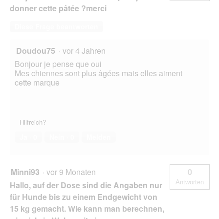
donner cette pâtée ?merci
Diese Frage beantworten
Doudou75
·
vor 4 Jahren
Bonjour je pense que oui
Mes chiennes sont plus âgées mais elles aiment
cette marque
Hilfreich?
Ja ·
0
Nein ·
0
Melden
Minni93
·
vor 9 Monaten
0
Antworten
Hallo, auf der Dose sind die Angaben nur
für Hunde bis zu einem Endgewicht von
15 kg gemacht. Wie kann man berechnen,