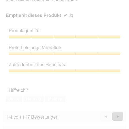
Empfiehlt dieses Produkt
✔
Ja
Produktqualität
Produktqualität,
5
Preis-Leistungs-Verhältnis
von
5
Preis-
Leistungs-
Zufriedenheit des Haustiers
Verhältnis,
5
Zufriedenheit
von
des
5
Haustiers,
Hilfreich?
5
von
Ja ·
4
Nein ·
0
Melden
5
1-4 von 117 Bewertungen
Zurück
◄
Weiter
►
Reviews
Revie