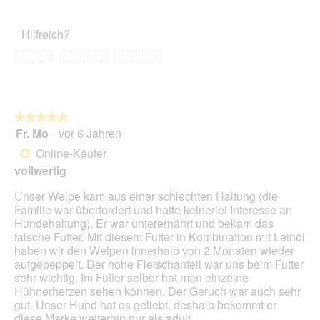
.
von
des
5
Haustiers,
Hilfreich?
5
von
Ja ·
6
Nein ·
0
Melden
5
★★★★★
★★★★★
Fr. Mo
·
vor 6 Jahren
5
von
Online-Käufer
*
5
vollwertig
Sternen.
Unser Welpe kam aus einer schlechten Haltung (die
Familie war überfordert und hatte keinerlei Interesse an
Hundehaltung). Er war unterernährt und bekam das
falsche Futter. Mit diesem Futter in Kombination mit Leinöl
haben wir den Welpen innerhalb von 2 Monaten wieder
aufgepeppelt. Der hohe Fleischanteil war uns beim Futter
sehr wichtig. Im Futter selber hat man einzelne
Hühnerherzen sehen können. Der Geruch war auch sehr
gut. Unser Hund hat es geliebt, deshalb bekommt er
diese Marke weiterhin nur als adult.