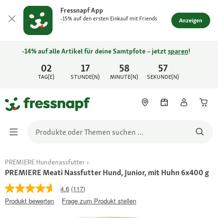
Fressnapf App
-15% auf den ersten Einkauf mit Friends
Anzeigen
-14% auf alle Artikel für deine Samtpfote – jetzt
sparen
!
02
17
58
57
TAG(E)
STUNDE(N)
MINUTE(N)
SEKUNDE(N)
PREMIERE Hundenassfutter
PREMIERE Meati Nassfutter Hund, Junior, mit Huhn 6x400 g
4.6
(117)
Produkt bewerten
Frage zum Produkt stellen