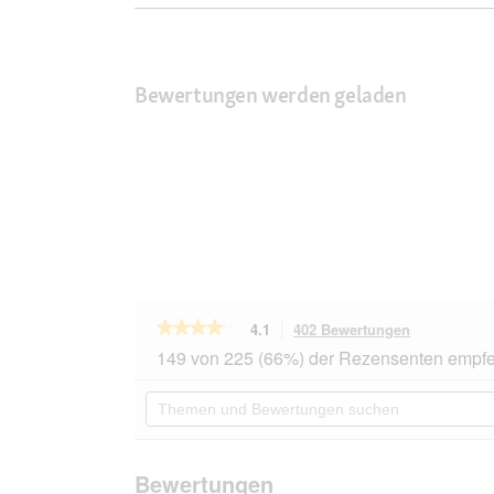
Bewertungen werden geladen
★★★★★
★★★★★
4.1
402 Bewertungen
Mit
dieser
4.1
149 von 225 (66%) der Rezensenten empfe
von
Aktion
5
navigierst
Themen
Sternen.
du
und
Bewertungen
zu
Bewertungen
lesen
den
suchen
für
Bewertunge
PREMIERE
Bewertungen
Meati