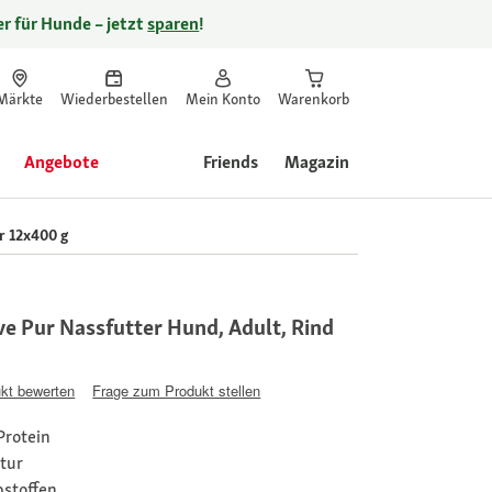
r für Hunde – jetzt
sparen
!
Märkte
Wiederbestellen
Mein Konto
Warenkorb
Angebote
Friends
Magazin
r 12x400 g
e Pur Nassfutter Hund, Adult, Rind
kt bewerten
Frage zum Produkt stellen
Protein
ptur
bstoffen