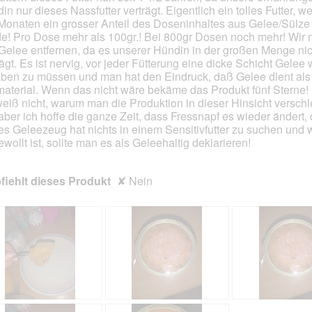
in nur dieses Nassfutter verträgt. Eigentlich ein tolles Futter, w
en.
 Monaten ein grosser Anteil des Doseninhaltes aus Gelee/Sülze
e! Pro Dose mehr als 100gr.! Bei 800gr Dosen noch mehr! Wir
Gelee entfernen, da es unserer Hündin in der großen Menge nic
rägt. Es ist nervig, vor jeder Fütterung eine dicke Schicht Gelee
ben zu müssen und man hat den Eindruck, daß Gelee dient als 
material. Wenn das nicht wäre bekäme das Produkt fünf Sterne!
weiß nicht, warum man die Produktion in dieser Hinsicht verschl
 aber ich hoffe die ganze Zeit, dass Fressnapf es wieder ändert,
es Geleezeug hat nichts in einem Sensitivfutter zu suchen und
ewollt ist, sollte man es als Geleehaltig deklarieren!
iehlt dieses Produkt
✘
Nein
G
F
I
F