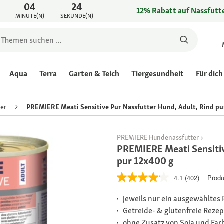
04
24
12% Rabatt auf Nassfutte
MINUTE(N)
SEKUNDE(N)
Aqua
Terra
Garten & Teich
Tiergesundheit
Für dich
er
PREMIERE Meati Sensitive Pur Nassfutter Hund, Adult, Rind pu
PREMIERE Hundenassfutter
PREMIERE Meati Sensitiv
pur 12x400 g
4.1
(402)
Produ
jeweils nur ein ausgewähltes 
Getreide- & glutenfreie Reze
ohne Zusatz von Soja und Far