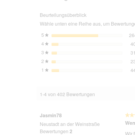
Sensitive
Pur
Beurteilungsüberblick
Nassfutter
Hund,
Wähle unten eine Reihe aus, um Bewertungen
Adult,
Rind
pur
5
Sterne
26
★
12x400
4
Sterne
4
g
★
3
Sterne
3
★
2
Sterne
2
★
1
Sterne
4
★
1-4 von 402 Bewertungen
Jasmin78
★★
★★
3
Wenn
Neustadt an der Weinstraße
von
Bewertungen
2
Wir 
5