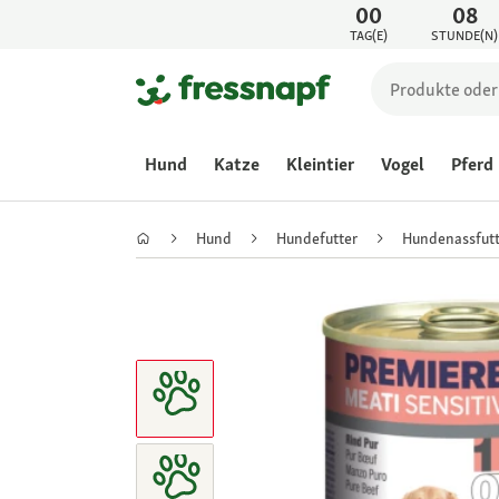
00
08
TAG(E)
STUNDE(N)
Hund
Katze
Kleintier
Vogel
Pferd
Hund
Hundefutter
Hundenassfutt