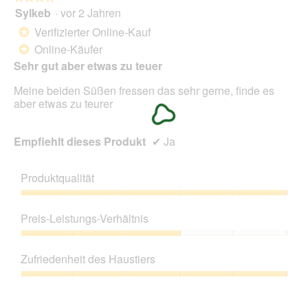
Sylkeb
·
vor 2 Jahren
4
von
Verifizierter Online-Kauf
*
5
Online-Käufer
*
Sternen.
Sehr gut aber etwas zu teuer
Meine beiden Süßen fressen das sehr gerne, finde es
aber etwas zu teurer
Empfiehlt dieses Produkt
✔
Ja
Produktqualität
Produktqualität,
5
Preis-Leistungs-Verhältnis
von
5
Preis-
Leistungs-
Zufriedenheit des Haustiers
Verhältnis,
3
Zufriedenheit
von
des
5