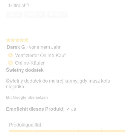
Haustiers,
Hilfreich?
5
von
Ja ·
0
Nein ·
0
Melden
5
★★★★★
★★★★★
Darek G
·
vor einem Jahr
5
von
Verifizierter Online-Kauf
*
5
Online-Käufer
*
Sternen.
Świetny dodatek
Świetny dodatek do mokrej karmy, gdy masz kota
niejadka.
Mit Google übersetzen
Empfiehlt dieses Produkt
✔
Ja
Produktqualität