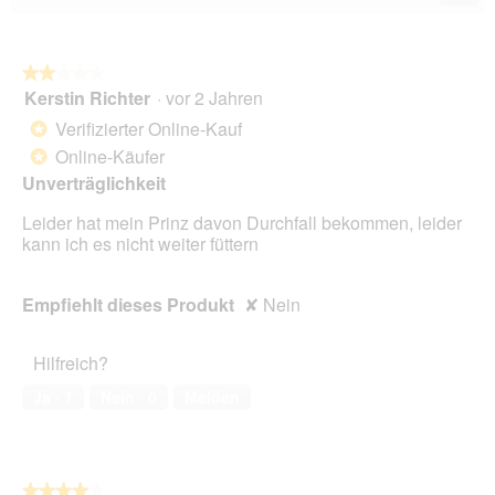
Wen
du
auf
die
folg
★★★★★
★★★★★
Scha
Kerstin Richter
·
vor 2 Jahren
2
klick
von
wird
Verifizierter Online-Kauf
*
der
5
unte
Online-Käufer
*
Sternen.
aufg
Unverträglichkeit
Inhal
aktua
Leider hat mein Prinz davon Durchfall bekommen, leider
kann ich es nicht weiter füttern
Empfiehlt dieses Produkt
✘
Nein
Hilfreich?
Ja ·
1
Nein ·
0
Melden
★★★★★
★★★★★