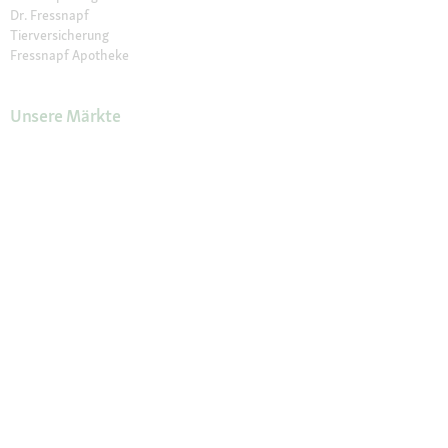
Dr. Fressnapf
Tierversicherung
Fressnapf Apotheke
Unsere Märkte
Märkte finden
Services im Markt
Geschenkkarte
Fressnapf Salon
Activet Tierarztpraxen
Über Fressnapf
Über uns
Karriere
Verantwortung
Tierisch Engagiert
Compliance
Marktplatz Partner werden