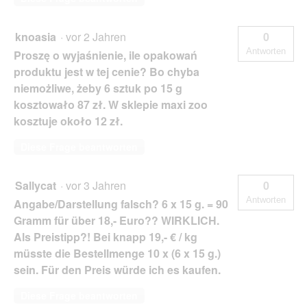
knoasia
·
vor 2 Jahren
0
Antworten
Proszę o wyjaśnienie, ile opakowań
produktu jest w tej cenie? Bo chyba
niemożliwe, żeby 6 sztuk po 15 g
kosztowało 87 zł. W sklepie maxi zoo
kosztuje około 12 zł.
Diese Frage beantworten
Sallycat
·
vor 3 Jahren
0
Antworten
Angabe/Darstellung falsch? 6 x 15 g. = 90
Gramm für über 18,- Euro?? WIRKLICH.
Als Preistipp?! Bei knapp 19,- € / kg
müsste die Bestellmenge 10 x (6 x 15 g.)
sein. Für den Preis würde ich es kaufen.
Diese Frage beantworten