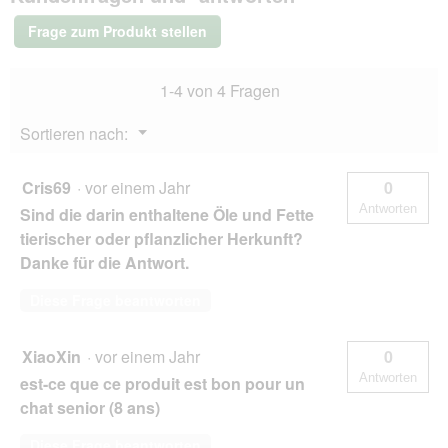
Joghurt
66x15
Frage zum Produkt stellen
g
1-4 von 4 Fragen
Menü
Sortieren nach:
▼
Cris69
·
vor einem Jahr
0
Antworten
Sind die darin enthaltene Öle und Fette
tierischer oder pflanzlicher Herkunft?
Danke für die Antwort.
Diese Frage beantworten
XiaoXin
·
vor einem Jahr
0
Antworten
est-ce que ce produit est bon pour un
chat senior (8 ans)
Diese Frage beantworten