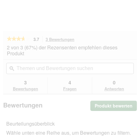
★★★★★
★★★★★
3.7
3 Bewertungen
Mit
dieser
3.7
2 von 3 (67%) der Rezensenten empfehlen dieses
von
Aktion
Produkt
5
navigierst
Sternen.
du
Themen
Th
Bewertungen
zu
und
ϙ
un
lesen
den
Bewertungen
Be
für
Bewertungen.
PREMIERE
suchen
su
3
4
0
My
Bewertungen
Fragen
Antworten
Pudding
Joghurt
66x15
Bewertungen
Produkt bewerten
.
g
Mit
die
Beurteilungsüberblick
Akt
wir
Wähle unten eine Reihe aus, um Bewertungen zu filtern.
ein