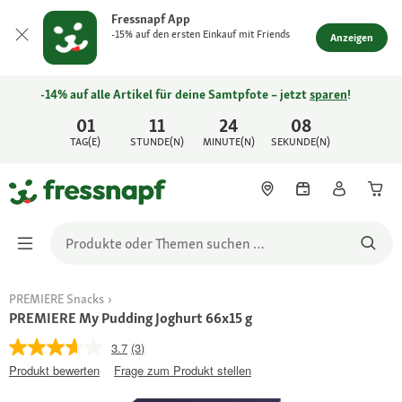
Fressnapf App
-15% auf den ersten Einkauf mit Friends
Anzeigen
-14% auf alle Artikel für deine Samtpfote – jetzt
sparen
!
01
11
24
08
TAG(E)
STUNDE(N)
MINUTE(N)
SEKUNDE(N)
PREMIERE Snacks
PREMIERE My Pudding Joghurt 66x15 g
3.7
(3)
Produkt bewerten
Frage zum Produkt stellen