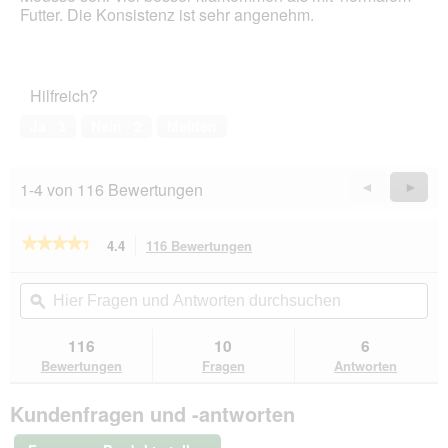
Futter. Die Konsistenz ist sehr angenehm.
Hilfreich?
Ja ·
3
Nein ·
2
Melden
1-4 von 116 Bewertungen
Zurück
◄
Weiter
►
Reviews
Revie
★★★★★
★★★★★
4.4
116 Bewertungen
Mit
dieser
4.4
von
Aktion
Hier
Hie
5
navigierst
Fragen
ϙ
Fra
Sternen.
du
und
un
Bewertungen
zu
Antworten
Ant
116
10
6
lesen
den
durchsuchen
du
für
Bewertungen
Fragen
Antworten
Bewertungen.
PREMIERE
Soft
Kundenfragen und -antworten
Mousse
Nassfutter
Katze