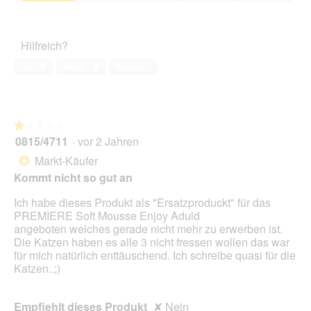
ö
1
Zufriedenheit
f
von
des
f
5
Haustiers,
n
Hilfreich?
1
e
von
Ja ·
8
Nein ·
9
Melden
t
5
.
★★★★★
★★★★★
0815/4711
·
vor 2 Jahren
1
von
Markt-Käufer
*
5
Kommt nicht so gut an
Sternen.
Ich habe dieses Produkt als "Ersatzproduckt" für das
PREMIERE Soft Mousse Enjoy Aduld
angeboten welches gerade nicht mehr zu erwerben ist.
Die Katzen haben es alle 3 nicht fressen wollen das war
für mich natürlich enttäuschend. Ich schreibe quasi für die
Katzen..;)
Empfiehlt dieses Produkt
✘
Nein