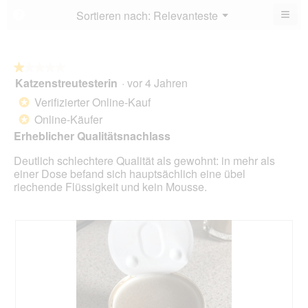
5.
von
≡
Menü
Sortieren nach:
Relevanteste
?
▼
5.
Wen
du
auf
die
folg
★★★★★
★★★★★
Scha
Katzenstreutesterin
·
vor 4 Jahren
1
klick
von
wird
Verifizierter Online-Kauf
*
der
5
unte
Online-Käufer
*
Sternen.
aufg
Erheblicher Qualitätsnachlass
Inhal
aktua
Deutlich schlechtere Qualität als gewohnt: in mehr als
einer Dose befand sich hauptsächlich eine übel
riechende Flüssigkeit und kein Mousse.