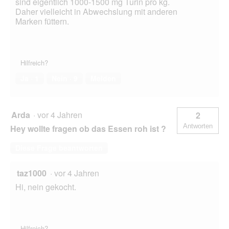
sind eigentlich 1000-1500 mg Turin pro kg.
Daher vielleicht in Abwechslung mit anderen
Marken füttern.
Hilfreich?
Ja ·
1
Nein ·
9
Melden
Arda
·
vor 4 Jahren
2
Antworten
Hey wollte fragen ob das Essen roh ist ?
Diese Frage beantworten
taz1000
·
vor 4 Jahren
Hi, nein gekocht.
Hilfreich?