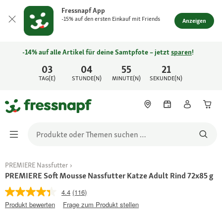
Fressnapf App
-15% auf den ersten Einkauf mit Friends
Anzeigen
-14% auf alle Artikel für deine Samtpfote – jetzt
sparen
!
03
04
55
21
TAG(E)
STUNDE(N)
MINUTE(N)
SEKUNDE(N)
PREMIERE Nassfutter
PREMIERE Soft Mousse Nassfutter Katze Adult Rind 72x85 g
4.4
(116)
Produkt bewerten
Frage zum Produkt stellen