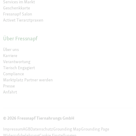
Services im Markt
Geschenkkarte
Fressnapf Salon
Activet Tierarztpraxen
Über Fressnapf
Über uns
Karriere
Verantwortung
Tierisch Engagiert
Compliance
Marktplatz Partner werden
Presse
Anfahrt
© 2026 Fressnapf Tiernahrungs GmbH
Impressum
AGB
Datenschutz
Grounding Map
Grounding Page
Widerrufsbelehrung
Cookie Einstellungen