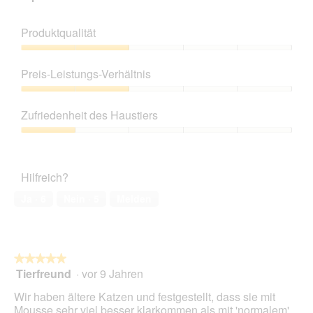
Produktqualität
Produktqualität,
2
Preis-Leistungs-Verhältnis
von
5
Preis-
Leistungs-
Zufriedenheit des Haustiers
Verhältnis,
2
Zufriedenheit
von
des
5
Haustiers,
Hilfreich?
1
von
Ja ·
6
Nein ·
5
Melden
5
★★★★★
★★★★★
Tierfreund
·
vor 9 Jahren
5
von
Wir haben ältere Katzen und festgestellt, dass sie mit
5
Mousse sehr viel besser klarkommen als mit 'normalem'
Sternen.