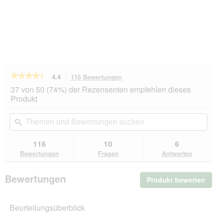
★★★★★
★★★★★
4.4
116 Bewertungen
Mit
dieser
4.4
37 von 50 (74%) der Rezensenten empfehlen dieses
von
Aktion
Produkt
5
navigierst
Sternen.
du
Themen
Th
Bewertungen
zu
und
ϙ
un
lesen
den
Bewertungen
Be
für
Bewertungen.
PREMIERE
suchen
su
116
10
6
Soft
Bewertungen
Fragen
Antworten
Mousse
Nassfutter
Katze
Bewertungen
Produkt bewerten
.
Adult
Rind
Mit
72x85
die
g
Beurteilungsüberblick
Akt
wir