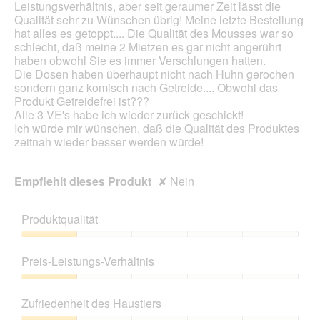
Leistungsverhältnis, aber seit geraumer Zeit lässt die
g
d
Qualität sehr zu Wünschen übrig! Meine letzte Bestellung
f
e
hat alles es getoppt.... Die Qualität des Mousses war so
e
i
schlecht, daß meine 2 Mietzen es gar nicht angerührt
l
n
haben obwohl Sie es immer Verschlungen hatten.
d
m
Die Dosen haben überhaupt nicht nach Huhn gerochen
g
o
sondern ganz komisch nach Getreide.... Obwohl das
e
d
Produkt Getreidefrei ist???
ö
a
Alle 3 VE's habe ich wieder zurück geschickt!
f
l
Ich würde mir wünschen, daß die Qualität des Produktes
f
e
zeitnah wieder besser werden würde!
n
s
e
D
t
i
Empfiehlt dieses Produkt
✘
Nein
.
a
l
o
Produktqualität
g
f
Produktqualität,
e
1
Preis-Leistungs-Verhältnis
l
von
d
5
Preis-
g
Leistungs-
Zufriedenheit des Haustiers
e
Verhältnis,