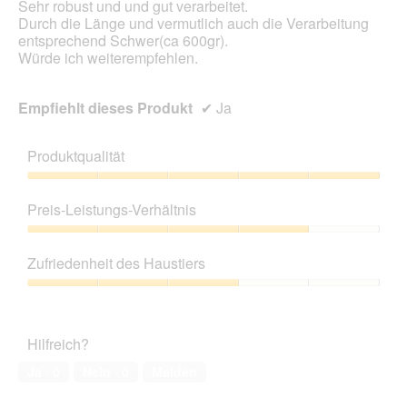
e
Sehr robust und und gut verarbeitet.
d
ö
Durch die Länge und vermutlich auch die Verarbeitung
a
f
entsprechend Schwer(ca 600gr).
l
f
Würde ich weiterempfehlen.
e
n
s
e
D
t
Empfiehlt dieses Produkt
✔
Ja
i
.
a
l
Produktqualität
o
g
Produktqualität,
f
5
Preis-Leistungs-Verhältnis
e
von
l
5
Preis-
d
Leistungs-
Zufriedenheit des Haustiers
g
Verhältnis,
e
4
Zufriedenheit
ö
von
des
f
5
Haustiers,
f
Hilfreich?
3
n
von
e
Ja ·
0
Nein ·
0
Melden
5
t
.