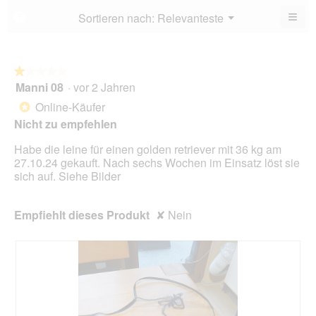
5.
von
≡
Menü
Sortieren nach:
Relevanteste
?
▼
5.
Wen
du
auf
die
folg
★★★★★
★★★★★
Scha
Manni 08
·
vor 2 Jahren
1
klick
von
wird
Online-Käufer
*
der
5
unte
Nicht zu empfehlen
Sternen.
aufg
Inhal
Habe die leine für einen golden retriever mit 36 kg am
aktua
27.10.24 gekauft. Nach sechs Wochen im Einsatz löst sie
sich auf. Siehe Bilder
Empfiehlt dieses Produkt
✘
Nein