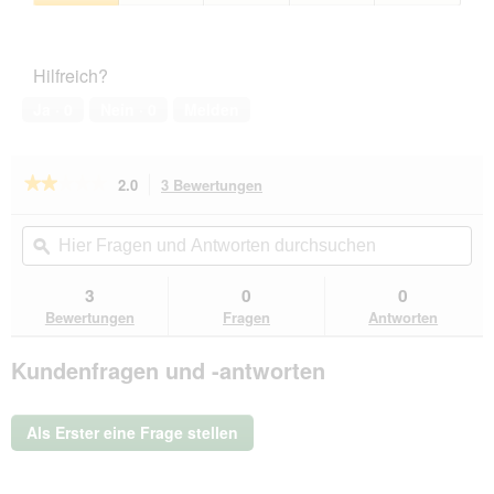
3
Zufriedenheit
von
des
5
Haustiers,
Hilfreich?
1
von
Ja ·
0
Nein ·
0
Melden
5
★★★★★
★★★★★
2.0
3 Bewertungen
Mit
dieser
2
von
Aktion
Hier
Hie
5
navigierst
Fragen
ϙ
Fra
Sternen.
du
und
un
Bewertungen
zu
Antworten
Ant
3
0
0
lesen
den
durchsuchen
du
für
Bewertungen
Fragen
Antworten
Bewertungen.
REAVET
Rollleine
Kundenfragen und -antworten
8
Meter
bis
50kg
Als Erster eine Frage stellen