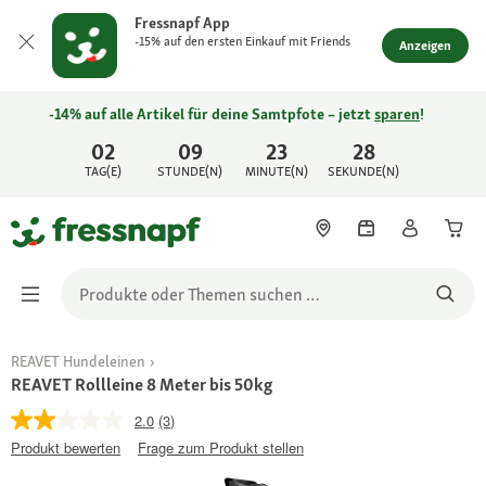
Fressnapf App
-15% auf den ersten Einkauf mit Friends
Anzeigen
-14% auf alle Artikel für deine Samtpfote – jetzt
sparen
!
02
09
23
28
TAG(E)
STUNDE(N)
MINUTE(N)
SEKUNDE(N)
REAVET Hundeleinen
REAVET Rollleine 8 Meter bis 50kg
2.0
(3)
Produkt bewerten
Frage zum Produkt stellen