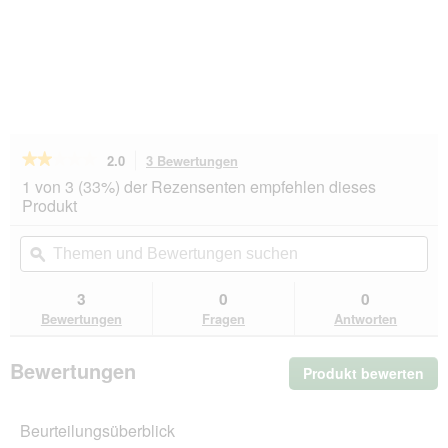
★★★★★
★★★★★
2.0
3 Bewertungen
Mit
dieser
2
1 von 3 (33%) der Rezensenten empfehlen dieses
von
Aktion
Produkt
5
navigierst
Sternen.
du
Themen
Th
Bewertungen
zu
und
ϙ
un
lesen
den
Bewertungen
Be
für
Bewertungen.
REAVET
suchen
su
3
0
0
Rollleine
Bewertungen
Fragen
Antworten
8
Meter
bis
Bewertungen
Produkt bewerten
.
50kg
Mit
die
Beurteilungsüberblick
Akt