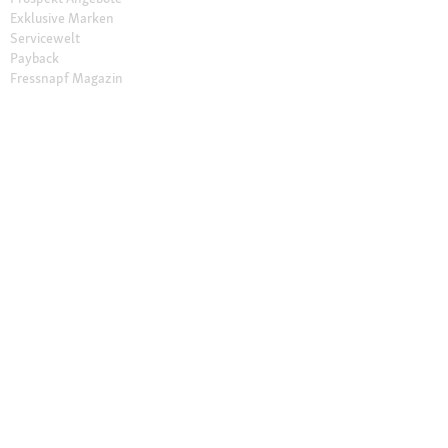
Exklusive Marken
Servicewelt
Payback
Fressnapf Magazin
Dr. Fressnapf
Tierversicherung
Fressnapf Apotheke
Unsere Märkte
Märkte finden
Services im Markt
Geschenkkarte
Fressnapf Salon
Activet Tierarztpraxen
Über Fressnapf
Über uns
Karriere