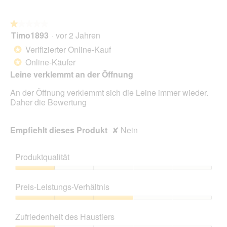
★★★★★
★★★★★
Timo1893
·
vor 2 Jahren
1
von
Verifizierter Online-Kauf
*
5
Online-Käufer
*
Sternen.
Leine verklemmt an der Öffnung
An der Öffnung verklemmt sich die Leine immer wieder.
Daher die Bewertung
Empfiehlt dieses Produkt
✘
Nein
Produktqualität
Produktqualität,
1
Preis-Leistungs-Verhältnis
von
5
Preis-
Leistungs-
Zufriedenheit des Haustiers
Verhältnis,