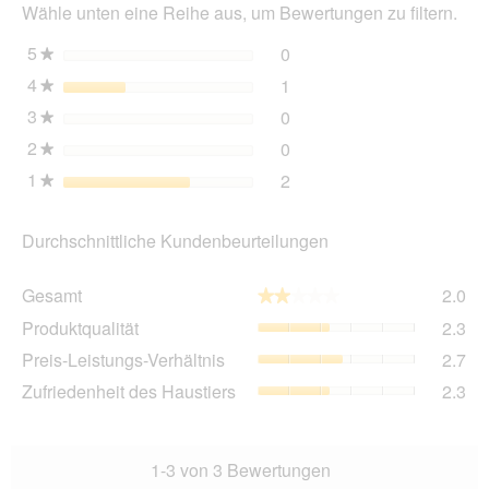
wir
Wähle unten eine Reihe aus, um Bewertungen zu filtern.
ein
mo
5
Sterne
0
0 Bewertungen mit 5 Ster
Auswählen, um nach Bewer
★
Dia
4
Sterne
1
geö
1 Bewertung mit 4 Sterne
Auswählen, um nach Bewer
★
3
Sterne
0
0 Bewertungen mit 3 Ster
Auswählen, um nach Bewer
★
2
Sterne
0
0 Bewertungen mit 2 Ster
Auswählen, um nach Bewer
★
1
Sterne
2
2 Bewertungen mit 1 Ster
Auswählen, um nach Bewer
★
Durchschnittliche Kundenbeurteilungen
Ge
Gesamt
2.0
★★★★★
★★★★★
Dur
Pro
Produktqualität
2.3
Bew
Dur
2
Pre
Preis-Leistungs-Verhältnis
2.7
Bew
von
Lei
2.3
Zuf
Zufriedenheit des Haustiers
2.3
5.
Ver
von
des
Dur
5.
Hau
Bew
Dur
2.7
Bew
1-3 von 3 Bewertungen
von
2.3