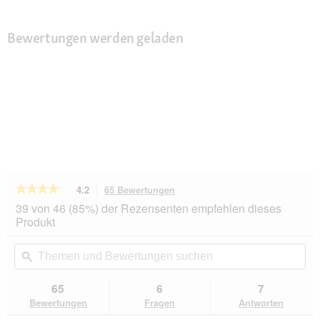
Bewertungen werden geladen
★★★★★
★★★★★
4.2
65 Bewertungen
Mit
dieser
4.2
39 von 46 (85%) der Rezensenten empfehlen dieses
von
Aktion
Produkt
5
navigierst
Sternen.
du
Themen
Th
Bewertungen
zu
und
ϙ
un
lesen
den
Bewertungen
Be
für
Bewertungen.
RINTI
suchen
su
65
6
7
Canine
Bewertungen
Fragen
Antworten
Intestinal
Adult