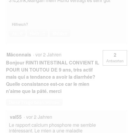
3%,Zink,Mangan mein Hund verträgt es sehr gut
Hilfreich?
Ja ·
0
Nein ·
2
Melden
Mâconnais
·
vor 2 Jahren
2
Antworten
Bonjour RINTI INTESTINAL CONVIENT IL
POUR UN TOUTOU DE 9 ans, très actif
mais qui a tendance a avoir la diarrhée?
Quelle consistance est-ce car le mien
n'aime que la pâté. merci
Diese Frage beantworten
val55
·
vor 2 Jahren
Le rapport calcium phosphore me semble
intéressant. Le mien a une maladie