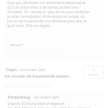
Que ses diarrhées ont totalement disparues et
qu’à la place elles a de belles crottes bien
moulées. On rajoute un peu de riz pour renforcer
le coter constipation et de temps en temps, du
jus ou de la sauce de nos aliments pour que le
goût varie. Elle se régale.
Hilfreich?
Ja ·
0
Nein ·
6
Melden
Trojan
·
vor einem Jahr
1
Antwort
Ich möchte die Inhaltsstoffe wissen
Diese Frage beantworten
Persenbeug
·
vor einem Jahr
Vitamin D3,Rohprotein,Fettgehalt