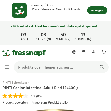
Fressnapf App
-15% auf den ersten Einkauf mit Friends
Anzeigen
-14% auf alle Artikel für deine Samtpfote – jetzt
sparen
!
03
03
50
13
TAG(E)
STUNDE(N)
MINUTE(N)
SEKUNDE(N)
RINTI Schonkost
RINTI Canine Intestinal Adult Rind 12x400 g
4.2
(65)
Produkt bewerten
Frage zum Produkt stellen