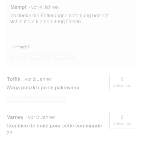
Mampf
·
vor 4 Jahren
Ich denke die Fütterungsempfehlung bezieht
sich suf die kleinen 400g Dosen
Hilfreich?
Ja ·
2
Nein ·
1
Melden
Toffik
·
vor 2 Jahren
0
Antworten
Waga puszki i po ile pakowana
Diese Frage beantworten
Varney
·
vor 3 Jahren
0
Antworten
Combien de boîte pour cette commande
??