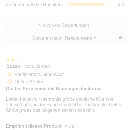
4.3
Zuf
Zufriedenheit des Haustiers
4.3
5.
Ver
von
des
Dur
5.
Hau
Bew
Dur
4.1
Bew
1-4 von 65 Bewertungen
von
4.3
5.
von
≡
Menü
Sortieren nach:
Relevanteste
?
▼
5.
Wen
du
auf
die
folg
★★★★★
★★★★★
Scha
Suszo
·
vor 2 Jahren
2
klick
von
wird
Verifizierter Online-Kauf
*
der
5
unte
Online-Käufer
*
Sternen.
aufg
Gut bei Problemen mit Bauchspeicheldrüse
Inhal
aktua
Leider hatten wir mehrmals große gelbliche Klumpen
drin.so hart das der Hund sie nicht beißen konnte. Keine
Ahnung was das ist.gehört sicher nicht rein.
Empfiehlt dieses Produkt
✔
Ja