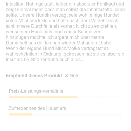
o
r
Intestinal Huhn gekauft, leider ein absoluter Fehlkauf und
g
d
zeigt einmal mehr, dass man selbst die Inhaltsstoffe lesen
f
e
sollte. Unsere Hündin verträgt (wie wohl einige Hunde)
e
i
keine Milchprodukte und hatte nach dem Verzehr noch
l
n
schlimmere Durchfälle als vorher. Nicht zu empfehlen,
d
m
wer seinem Hund nicht noch mehr Schmerzen
g
o
hinzufügen möchte, ich ärgere mich über meine
e
d
Dummheit aus der ich nun wieder Mal gelernt habe.
ö
a
Wenn der eigene Hund Milch/Molke verträgt ist es
f
l
wahrscheinlich in Ordnung, gefressen hat sie es, aber sie
f
e
frisst als Ex-Straßenhund auch alles...
n
s
e
D
t
i
Empfiehlt dieses Produkt
✘
Nein
.
a
l
o
Preis-Leistungs-Verhältnis
g
Preis-
f
Leistungs-
e
Zufriedenheit des Haustiers
Verhältnis,
l
3
d
Zufriedenheit
von
g
des
5
e
Haustiers,