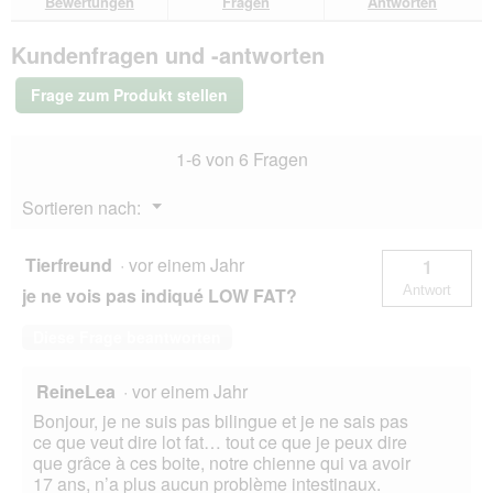
Bewertungen
Fragen
Antworten
Bewertungen.
RINTI
Canine
Kundenfragen und -antworten
Intestinal
Adult
Rind
Frage zum Produkt stellen
12x400
g
1-6 von 6 Fragen
Menü
Sortieren nach:
▼
Tierfreund
·
vor einem Jahr
1
Antwort
je ne vois pas indiqué LOW FAT?
Diese Frage beantworten
ReineLea
·
vor einem Jahr
Bonjour, je ne suis pas bilingue et je ne sais pas
ce que veut dire lot fat… tout ce que je peux dire
que grâce à ces boite, notre chienne qui va avoir
17 ans, n’a plus aucun problème intestinaux.