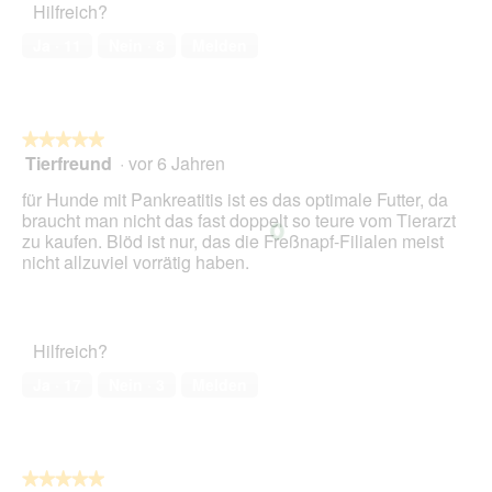
Hilfreich?
ö
1
f
von
Ja ·
11
Nein ·
8
Melden
f
5
n
e
t
.
★★★★★
★★★★★
Tierfreund
·
vor 6 Jahren
5
von
für Hunde mit Pankreatitis ist es das optimale Futter, da
5
braucht man nicht das fast doppelt so teure vom Tierarzt
Sternen.
zu kaufen. Blöd ist nur, das die Freßnapf-Filialen meist
nicht allzuviel vorrätig haben.
Hilfreich?
Ja ·
17
Nein ·
3
Melden
★★★★★
★★★★★