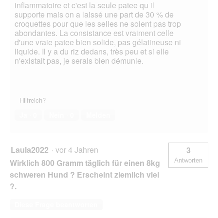
inflammatoire et c'est la seule patee qu il
supporte mais on a laissé une part de 30 % de
croquettes pour que les selles ne soient pas trop
abondantes. La consistance est vraiment celle
d'une vraie patee bien solide, pas gélatineuse ni
liquide. Il y a du riz dedans, très peu et si elle
n'existait pas, je serais bien démunie.
Hilfreich?
Ja ·
0
Nein ·
0
Melden
Laula2022
·
vor 4 Jahren
3
Antworten
Wirklich 800 Gramm täglich für einen 8kg
schweren Hund ? Erscheint ziemlich viel
?.
Diese Frage beantworten