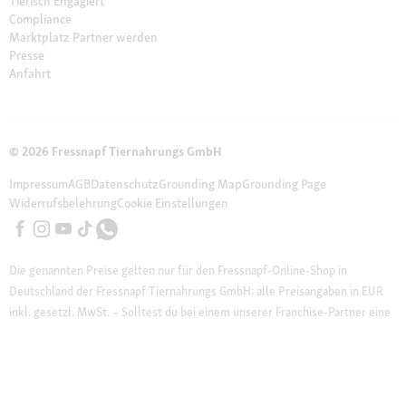
Tierisch Engagiert
Compliance
Marktplatz Partner werden
Presse
Anfahrt
© 2026 Fressnapf Tiernahrungs GmbH
Impressum
AGB
Datenschutz
Grounding Map
Grounding Page
Widerrufsbelehrung
Cookie Einstellungen
Die genannten Preise gelten nur für den Fressnapf-Online-Shop in
Deutschland der Fressnapf Tiernahrungs GmbH; alle Preisangaben in EUR
inkl. gesetzl. MwSt. – Solltest du bei einem unserer Franchise-Partner eine
Marktbestellung vornehmen, gelten die Preise des jeweiligen Franchise-
Partners vor Ort. Wir weisen darauf hin, dass unser Online-Sortiment vom
stationären Sortiment beim Markt vor Ort abweichen kann.
Weitere
Hinweise (*):