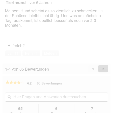
Tierfreund
·
vor 6 Jahren
5
von
Meinem Hund scheint es so ziemlich zu schmecken, in
5
der Schüssel bleibt nicht übrig. Und was am nächsten
Sternen.
Tag rauskommt, ist deutlich besser als noch vor 2-3
Monaten.
Hilfreich?
Ja ·
11
Nein ·
1
Melden
1-4 von 65 Bewertungen
Zurück
◄
Weiter
►
Reviews
Revie
★★★★★
★★★★★
4.2
65 Bewertungen
Mit
dieser
4.2
von
Aktion
Hier
Hie
5
navigierst
Fragen
ϙ
Fra
Sternen.
du
und
un
Bewertungen
zu
Antworten
Ant
65
6
7
lesen
den
durchsuchen
du
für