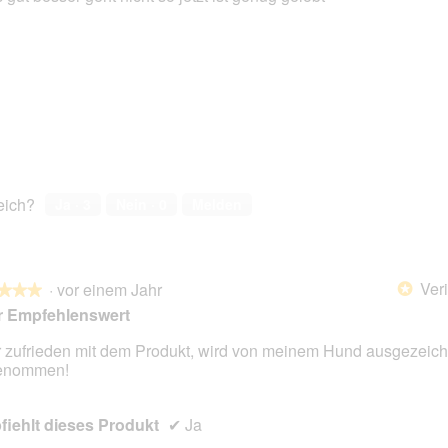
en.
reich?
Ja ·
3
Nein ·
0
Melden
Veri
·
vor einem Jahr
*
★★★
★★★
r Empfehlenswert
 zufrieden mit dem Produkt, wird von meinem Hund ausgezeich
enommen!
en.
iehlt dieses Produkt
✔
Ja