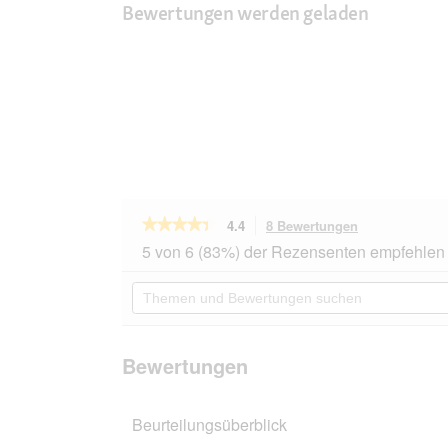
Bewertungen werden geladen
★★★★★
★★★★★
4.4
8 Bewertungen
Mit
dieser
4.4
5 von 6 (83%) der Rezensenten empfehlen 
von
Aktion
5
navigierst
Themen
Sternen.
du
und
Bewertungen
zu
Bewertungen
lesen
den
suchen
für
Bewertungen.
RINTI
Bewertungen
Canine
Niere/Renal
Rind
Beurteilungsüberblick
12x400
g