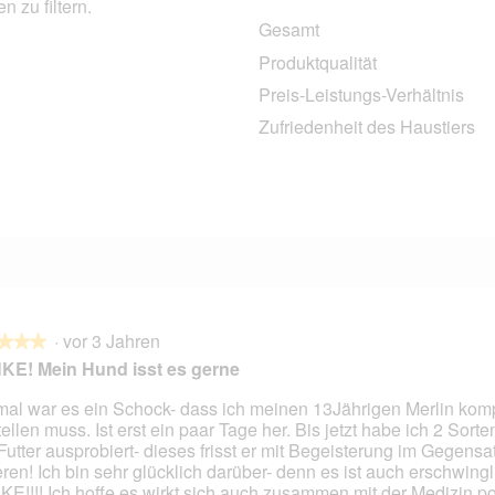
 zu filtern.
Gesamt
6 Bewertungen mit 5 Sternen.
Auswählen, um nach Bewertungen mit 5 Sternen zu filtern.
Produktqualität
1 Bewertung mit 4 Sternen.
Auswählen, um nach Bewertungen mit 4 Sternen zu filtern.
Preis-Leistungs-Verhältnis
0 Bewertungen mit 3 Sternen.
Auswählen, um nach Bewertungen mit 3 Sternen zu filtern.
Zufriedenheit des Haustiers
0 Bewertungen mit 2 Sternen.
Auswählen, um nach Bewertungen mit 2 Sternen zu filtern.
1 Bewertung mit 1 Stern.
Auswählen, um nach Bewertungen mit 1 Stern zu filtern.
·
vor 3 Jahren
★★★
★★★
E! Mein Hund isst es gerne
mal war es ein Schock- dass ich meinen 13Jährigen Merlin komp
ellen muss. Ist erst ein paar Tage her. Bis jetzt habe ich 2 Sort
en.
 Futter ausprobiert- dieses frisst er mit Begeisterung im Gegens
ren! Ich bin sehr glücklich darüber- denn es ist auch erschwingli
E!!!! Ich hoffe es wirkt sich auch zusammen mit der Medizin pos