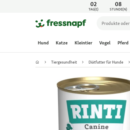
02
08
TAG(E)
STUNDE(N)
Hund
Katze
Kleintier
Vogel
Pferd
Tiergesundheit
Diätfutter für Hunde