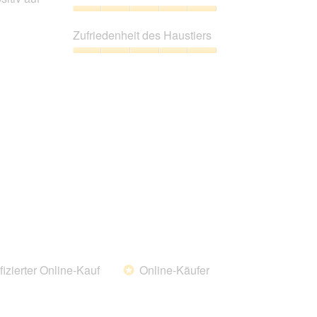
von
5
Preis-
Leistungs-
Zufriedenheit des Haustiers
Verhältnis,
5
Zufriedenheit
von
des
5
Haustiers,
5
von
5
fizierter Online-Kauf
Online-Käufer
*