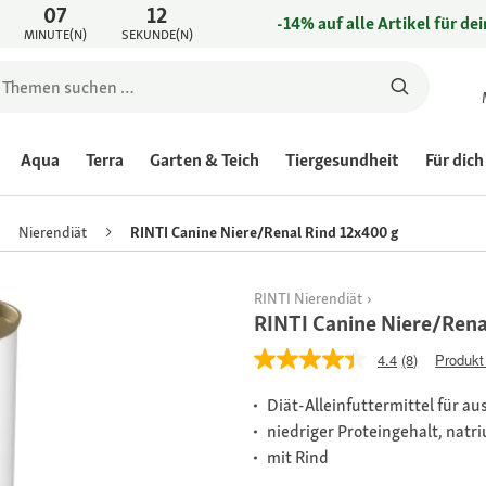
07
12
-14% auf alle Artikel für de
MINUTE(N)
SEKUNDE(N)
Aqua
Terra
Garten & Teich
Tiergesundheit
Für dich
Nierendiät
RINTI Canine Niere/Renal Rind 12x400 g
RINTI Nierendiät
RINTI Canine Niere/Rena
4.4
(8)
Produkt
Diät-Alleinfuttermittel für 
niedriger Proteingehalt, nat
mit Rind