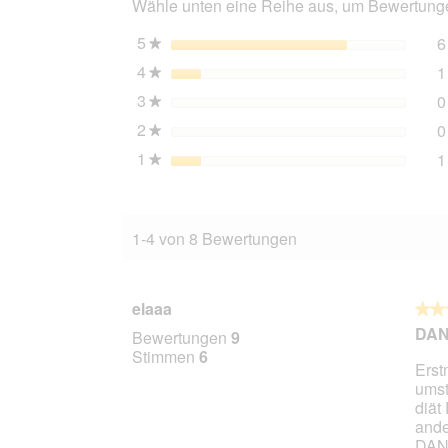
Wähle unten eine Reihe aus, um Bewertungen
5
Sterne
6
★
4
Sterne
1
★
3
Sterne
0
★
2
Sterne
0
★
1
Sterne
1
★
1-4 von 8 Bewertungen
elaaa
★★
★★
5
DANK
Bewertungen
9
von
Stimmen
6
Erst
5
umst
Stern
diät
ande
DANK