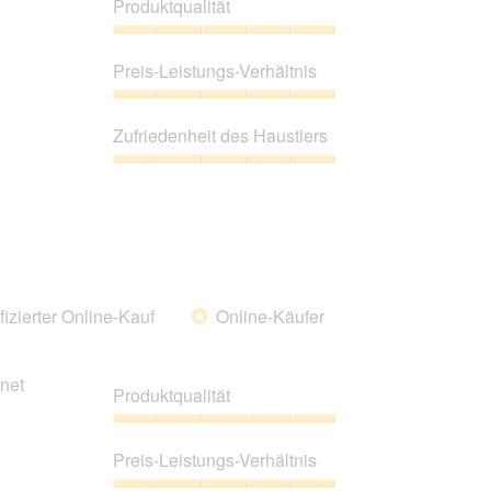
Produktqualität
Produktqualität,
5
Preis-Leistungs-Verhältnis
von
5
Preis-
Leistungs-
Zufriedenheit des Haustiers
Verhältnis,
5
Zufriedenheit
von
des
5
Haustiers,
5
von
5
fizierter Online-Kauf
Online-Käufer
*
net
Produktqualität
Produktqualität,
5
Preis-Leistungs-Verhältnis
von