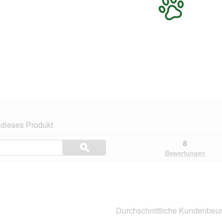
dieses Produkt
Themen
8
ϙ
und
Suchen
Bewertungen
Bewertungen
suchen
Durchschnittliche Kundenbeur