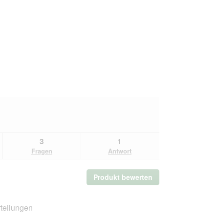
3
1
Fragen
Antwort
Produkt bewerten
.
Mit
dieser
Aktion
teilungen
wird