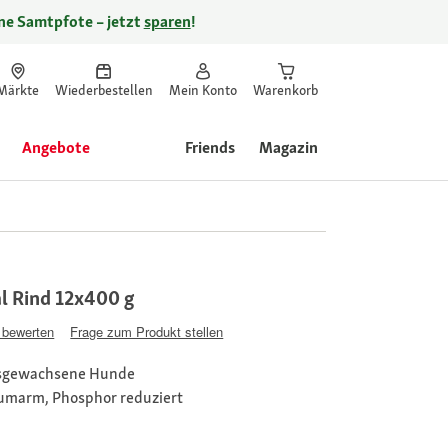
ine Samtpfote – jetzt
sparen
!
Märkte
Wiederbestellen
Mein Konto
Warenkorb
Angebote
Friends
Magazin
l Rind 12x400 g
 bewerten
Frage zum Produkt stellen
ausgewachsene Hunde
riumarm, Phosphor reduziert