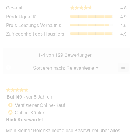
Ge
Gesamt
4.8
★★★★★
★★★★★
Dur
Pro
Produktqualität
4.9
Bew
Dur
4.8
Pre
Preis-Leistungs-Verhältnis
4.5
Bew
von
Lei
4.9
Zuf
Zufriedenheit des Haustiers
4.9
5.
Ver
von
des
Dur
5.
Hau
Bew
Dur
4.5
Bew
1-4 von 129 Bewertungen
von
4.9
5.
von
≡
Menü
Sortieren nach:
Relevanteste
?
▼
5.
Wen
du
auf
die
folg
★★★★★
★★★★★
Scha
Bulli49
·
vor 5 Jahren
5
klick
von
wird
Verifizierter Online-Kauf
*
der
5
unte
Online-Käufer
*
Sternen.
aufg
Rinti Käsewürfel
Inhal
aktua
Mein kleiner Bolonka liebt diese Käsewürfel über alles.