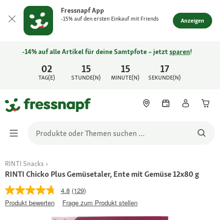
Fressnapf App
-15% auf den ersten Einkauf mit Friends
Anzeigen
-14% auf alle Artikel für deine Samtpfote – jetzt
sparen
!
02
15
15
17
TAG(E)
STUNDE(N)
MINUTE(N)
SEKUNDE(N)
RINTI Snacks
RINTI Chicko Plus Gemüsetaler, Ente mit Gemüse 12x80 g
4.8
(129)
Produkt bewerten
Frage zum Produkt stellen