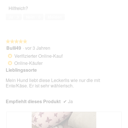
5
Haustiers,
n
Hilfreich?
5
e
von
t
Ja ·
3
Nein ·
0
Melden
5
.
★★★★★
★★★★★
Bulli49
·
vor 3 Jahren
5
von
Verifizierter Online-Kauf
*
5
Online-Käufer
*
Sternen.
Lieblingssorte
Mein Hund liebt diese Leckerlis wie nur die mit
Ente/Käse. Er ist sehr wählerisch.
Empfiehlt dieses Produkt
✔
Ja