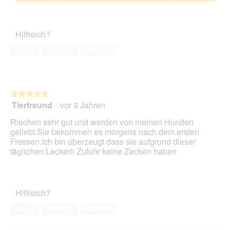
5
Zufriedenheit
F
e
von
des
o
r
5
Haustiers,
t
A
Hilfreich?
5
o
k
von
1
t
Ja ·
0
Nein ·
0
Melden
5
.
i
o
n
w
★★★★★
★★★★★
i
Tierfreund
·
vor 9 Jahren
r
5
d
von
Riechen sehr gut und werden von meinen Hunden
e
5
geliebt.Sie bekommen es morgens nach dem.ersten
i
Sternen.
Fressen.Ich bin überzeugt dass sie aufgrund dieser
n
täglichen Leckerli Zufuhr keine Zecken haben
m
o
d
a
Hilfreich?
l
e
Ja ·
3
Nein ·
3
Melden
s
D