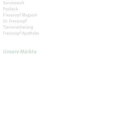
Servicewelt
Payback
Fressnapf Magazin
Dr. Fressnapf
Tierversicherung
Fressnapf Apotheke
Unsere Märkte
Märkte finden
Services im Markt
Geschenkkarte
Fressnapf Salon
Activet Tierarztpraxen
Über Fressnapf
Über uns
Karriere
Verantwortung
Tierisch Engagiert