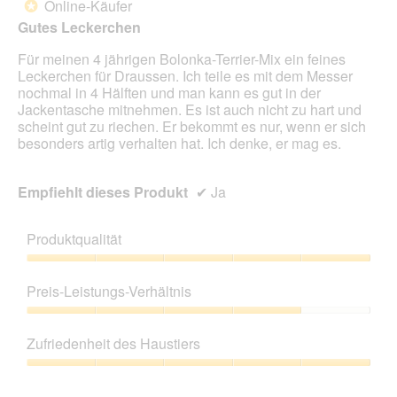
Online-Käufer
*
i
Sternen.
n
Gutes Leckerchen
m
Für meinen 4 jährigen Bolonka-Terrier-Mix ein feines
o
Leckerchen für Draussen. Ich teile es mit dem Messer
d
nochmal in 4 Hälften und man kann es gut in der
a
Jackentasche mitnehmen. Es ist auch nicht zu hart und
l
scheint gut zu riechen. Er bekommt es nur, wenn er sich
e
besonders artig verhalten hat. Ich denke, er mag es.
s
D
i
Empfiehlt dieses Produkt
✔
Ja
a
l
o
Produktqualität
g
f
Produktqualität,
e
5
Preis-Leistungs-Verhältnis
l
von
d
5
Preis-
g
Leistungs-
Zufriedenheit des Haustiers
e
Verhältnis,
ö
4
Zufriedenheit
f
von
des
f