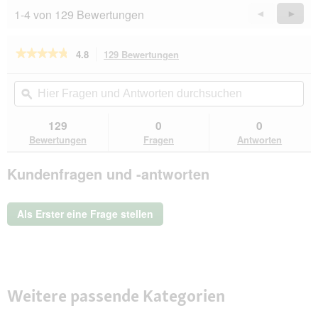
i
1-4 von 129 Bewertungen
Zurück
◄
Weiter
►
a
Reviews
Revie
l
o
★★★★★
★★★★★
4.8
129 Bewertungen
Mit
g
dieser
f
4.8
von
Aktion
Hier
Hie
e
5
navigierst
Fragen
ϙ
Fra
l
Sternen.
du
und
un
d
Bewertungen
zu
Antworten
Ant
g
129
0
0
lesen
den
durchsuchen
du
e
für
Bewertungen
Fragen
Antworten
Bewertungen.
RINTI
ö
Chicko
f
Kundenfragen und -antworten
Plus
f
Gemüsetaler,
n
Ente
e
mit
Als Erster eine Frage stellen
Gemüse
t
12x80
.
g
Weitere passende Kategorien