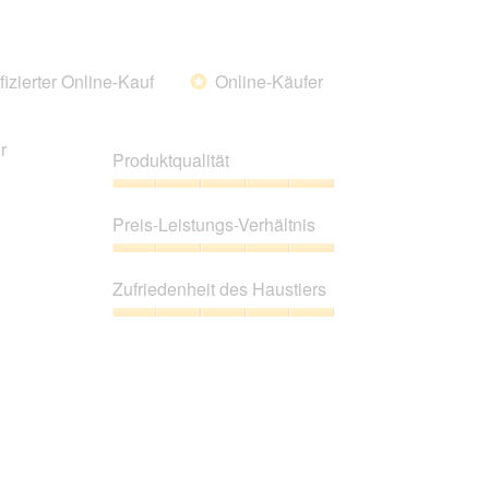
5
von
5
fizierter Online-Kauf
Online-Käufer
*
r
Produktqualität
Produktqualität,
5
Preis-Leistungs-Verhältnis
von
5
Preis-
Leistungs-
Zufriedenheit des Haustiers
Verhältnis,
5
Zufriedenheit
von
des
5
Haustiers,
5
von
5