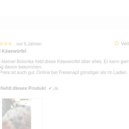
4 Bewertungen mit 1 Stern.
Auswählen, um nach Bewertungen mit 1 Stern zu filtern.
Veri
·
vor 5 Jahren
*
★★★
★★★
i Käsewürfel
 kleiner Bolonka liebt diese Käsewürfel über alles. Er kann garn
ug davon bekommen.
en.
Preis ist auch gut. Online bei Fressnapf günstiger als im Laden.
iehlt dieses Produkt
✔
Ja