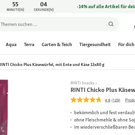
55
04
-14% auf alle Artikel für de
MINUTE(N)
SEKUNDE(N)
Aqua
Terra
Garten & Teich
Tiergesundheit
Für dich
RINTI Chicko Plus Käsewürfel, mit Ente und Käse 12x80 g
RINTI Snacks
RINTI Chicko Plus Käsew
4.8
(129)
Produ
bekömmlich und fest verdaul
ohne Fleischmehle & ohne So
im wiederverschließbaren Be