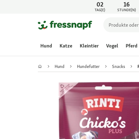
02
16
TAG(E)
STUNDE(N)
Hund
Katze
Kleintier
Vogel
Pferd
Hund
Hundefutter
Snacks