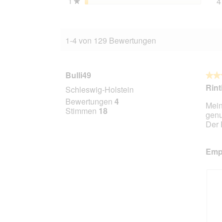
1
Sterne
4
★
1-4 von 129 Bewertungen
Bulli49
★★
★★
5
Rint
Schleswig-Holstein
von
Bewertungen
4
Mein
5
Stimmen
18
gen
Stern
Der 
Empf