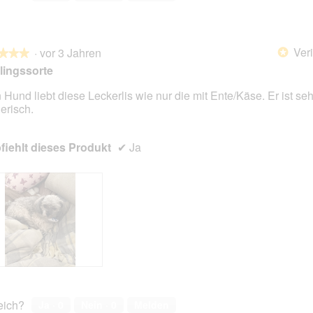
Veri
·
vor 3 Jahren
*
★★★
★★★
lingssorte
 Hund liebt diese Leckerlis wie nur die mit Ente/Käse. Er ist seh
erisch.
en.
iehlt dieses Produkt
✔
Ja
reich?
Ja ·
0
Nein ·
0
Melden