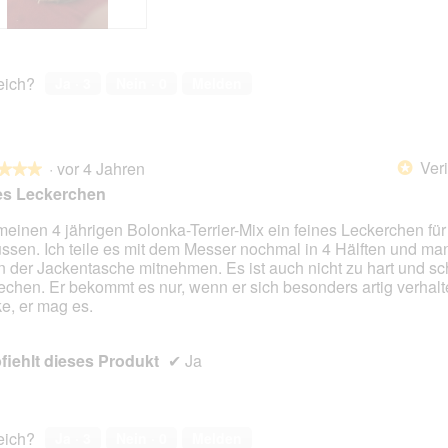
reich?
Ja ·
3
Nein ·
0
Melden
Veri
·
vor 4 Jahren
*
★★★
★★★
es Leckerchen
meinen 4 jährigen Bolonka-Terrier-Mix ein feines Leckerchen für
ssen. Ich teile es mit dem Messer nochmal in 4 Hälften und ma
en.
in der Jackentasche mitnehmen. Es ist auch nicht zu hart und sc
iechen. Er bekommt es nur, wenn er sich besonders artig verhalte
e, er mag es.
iehlt dieses Produkt
✔
Ja
reich?
Ja ·
3
Nein ·
0
Melden