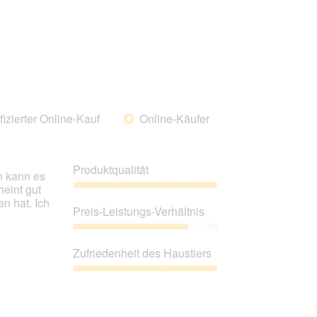
von
5
fizierter Online-Kauf
Online-Käufer
*
Produktqualität
n kann es
heint gut
Produktqualität,
n hat. Ich
5
Preis-Leistungs-Verhältnis
von
5
Preis-
Leistungs-
Zufriedenheit des Haustiers
Verhältnis,
4
Zufriedenheit
von
des
5
Haustiers,