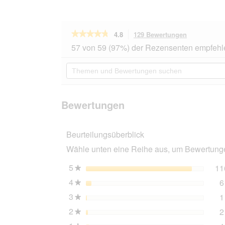
★★★★★
★★★★★
4.8
129 Bewertungen
Mit
dieser
4.8
57 von 59 (97%) der Rezensenten empfehl
von
Aktion
5
navigierst
Themen
Sternen.
du
und
Bewertungen
zu
Bewertungen
lesen
den
suchen
für
Bewertunge
RINTI
Bewertungen
Chicko
Plus
Käsewürfel,
Beurteilungsüberblick
mit
Ente
Wähle unten eine Reihe aus, um Bewertungen
und
Käse
12x80
5
Sterne
11
★
g
4
Sterne
6
★
3
Sterne
1
★
2
Sterne
2
★