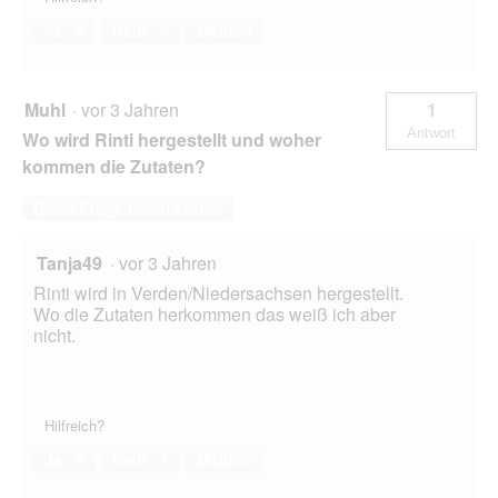
Ja ·
0
Nein ·
0
Melden
Muhl
·
vor 3 Jahren
1
Antwort
Wo wird Rinti hergestellt und woher
kommen die Zutaten?
Diese Frage beantworten
Tanja49
·
vor 3 Jahren
Rinti wird in Verden/Niedersachsen hergestellt.
Wo die Zutaten herkommen das weiß ich aber
nicht.
Hilfreich?
Ja ·
0
Nein ·
1
Melden