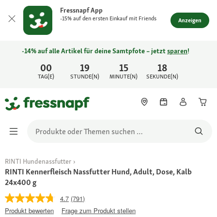
Fressnapf App
-15% auf den ersten Einkauf mit Friends
Anzeigen
-14% auf alle Artikel für deine Samtpfote – jetzt
sparen
!
00
19
15
18
TAG(E)
STUNDE(N)
MINUTE(N)
SEKUNDE(N)
RINTI Hundenassfutter
RINTI Kennerfleisch Nassfutter Hund, Adult, Dose, Kalb
24x400 g
4.7
(791)
Produkt bewerten
Frage zum Produkt stellen