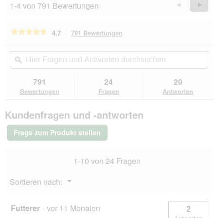
1-4 von 791 Bewertungen
Zurück
◄
Weiter
►
a
w
Reviews
Revie
l
i
o
r
★★★★★
★★★★★
4.7
791 Bewertungen
Mit
g
d
dieser
4.7
f
e
von
Aktion
Hier
Hie
e
i
5
navigierst
Fragen
ϙ
Fra
l
n
Sternen.
du
und
un
d
m
Bewertungen
zu
Antworten
Ant
g
791
24
20
lesen
o
den
durchsuchen
du
e
für
Bewertungen
Fragen
Antworten
d
Bewertungen.
RINTI
ö
a
Kennerfleisch
f
l
Kundenfragen und -antworten
Nassfutter
f
e
Hund,
n
s
Adult,
Frage zum Produkt stellen
e
Dose,
D
Kalb
t
i
24x400
.
a
1-10 von 24 Fragen
g
l
o
Menü
Sortieren nach:
g
▼
f
e
Futterer
·
vor 11 Monaten
2
l