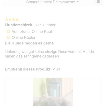
≡
Menü
Sortieren nach:
Relevanteste
?
▼
5.
Wen
du
auf
die
folg
★★★★★
★★★★★
Scha
Hundemahlzeit
·
vor 3 Jahren
4
klick
von
wird
Verifizierter Online-Kauf
*
der
5
unte
Online-Käufer
*
Sternen.
aufg
Die Hunde mögen es gerne
Inhal
aktua
Lieferung war gut keine einzige Dose verbeult Hunde
haben das sehr gerne gegessen
Empfiehlt dieses Produkt
✔
Ja