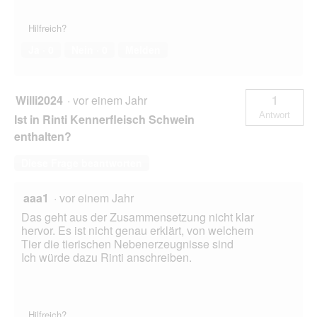
Hilfreich?
Ja ·
0
Nein ·
0
Melden
Willi2024
·
vor einem Jahr
1
Antwort
Ist in Rinti Kennerfleisch Schwein
enthalten?
Diese Frage beantworten
aaa1
·
vor einem Jahr
Das geht aus der Zusammensetzung nicht klar
hervor. Es ist nicht genau erklärt, von welchem
Tier die tierischen Nebenerzeugnisse sind
Ich würde dazu Rinti anschreiben.
Hilfreich?