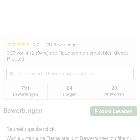
★★★★★
★★★★★
4.7
791 Bewertungen
Mit
dieser
4.7
387 von 412 (94%) der Rezensenten empfehlen dieses
von
Aktion
Produkt
5
navigierst
Sternen.
du
Themen
Th
Bewertungen
zu
und
ϙ
un
lesen
den
Bewertungen
Be
für
Bewertungen.
RINTI
suchen
su
791
24
20
Kennerfleisch
Bewertungen
Fragen
Antworten
Nassfutter
Hund,
Adult,
Bewertungen
Produkt bewerten
.
Dose,
Kalb
Mit
24x400
die
g
Beurteilungsüberblick
Akt
wir
Wähle unten eine Reihe aus, um Bewertungen zu filtern.