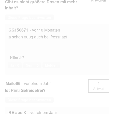
Antworten
Gibt es nicht größere Dosen mit mehr
d
g
Inhalt?
e
ö
Diese Frage beantworten
f
f
GG150671
·
vor 10 Monaten
n
e
ja schon 800g auch bei fressnapf
t
.
Hilfreich?
Ja ·
0
Nein ·
0
Melden
Mailo66
·
vor einem Jahr
1
Antwort
Ist Rinti Getreidefrei?
Diese Frage beantworten
RE aus K
·
vor einem Jahr