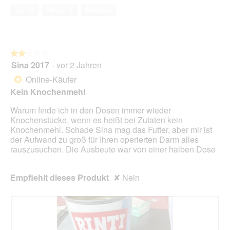
e
von
d
o
r
Ja ·
0
Nein ·
1
Melden
ö
5
a
t
A
f
l
o
k
f
e
5
t
n
s
.
i
e
D
★★★★★
★★★★★
o
t
i
Sina 2017
·
vor 2 Jahren
2
n
.
a
von
w
Online-Käufer
*
l
5
i
Kein Knochenmehl
o
Sternen.
r
g
d
Warum finde ich in den Dosen immer wieder
f
e
Knochenstücke, wenn es heißt bei Zutaten kein
e
i
Knochenmehl. Schade Sina mag das Futter, aber mir ist
l
n
der Aufwand zu groß für Ihren operierten Darm alles
d
m
rauszusuchen. Die Ausbeute war von einer halben Dose
g
o
e
d
ö
a
Empfiehlt dieses Produkt
✘
Nein
f
l
f
e
n
s
e
D
t
i