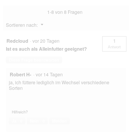
kg
1-8 von 8 Fragen
Menü
Sortieren nach:
▼
Redcloud
·
vor 20 Tagen
1
Antwort
Ist es auch als Alleinfutter geeignet?
Diese Frage beantworten
Robert H-
·
vor 14 Tagen
ja, ich füttere lediglich im Wechsel verschiedene
Sorten
Hilfreich?
Ja ·
0
Nein ·
0
Melden