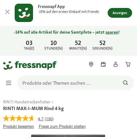
Fressnapf App
-15% auf den ersten Einkauf mit Friends
Anzeigen
-14% auf alle Artikel für deine Samtpfote – jetzt
sparen
!
03
10
52
52
TAG(E)
STUNDE(N)
MINUTE(N)
SEKUNDE(N)
RINTI Hundetrockenfutter
RINTI MAX-I-MUM Rind 4 kg
4.7
(130)
Produkt bewerten
Frage zum Produkt stellen