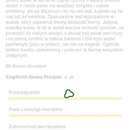
d
Jeden z moich psów ma wrażliwy żołądek i częste
a
problemy, ale po Maximum nic mu nie jest, a psiaki są na
l
niej już od kwietnia. Opakowanie jest wyposażone w
e
suwak, który zapewnia trwałą świeżość karmy. Jedyna
s
malutka wada, to że w skład warzyw wchodzi groszek, co
D
prowadzi do małych wzdęć, a akurat mój psiak jest chory
i
i na jednej kontroli w trakcie badania USG było widać
a
pęcherzyki gazu w jelitach, ale nie ma tragedii. Ogólnie
l
jestem bardzo zadowolony i polecam tę karmę wszystkim
o
znajomym
g
f
Mit Google übersetzen
e
l
Empfiehlt dieses Produkt
✔
Ja
d
g
e
Produktqualität
ö
f
Produktqualität,
f
5
Preis-Leistungs-Verhältnis
n
von
e
5
Preis-
t
Leistungs-
Zufriedenheit des Haustiers
.