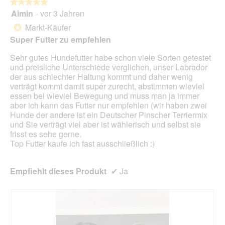
folg
★★★★★
★★★★★
Scha
Aimin
·
vor 3 Jahren
5
klick
von
wird
Markt-Käufer
*
der
5
unte
Super Futter zu empfehlen
Sternen.
aufg
Inhal
Sehr gutes Hundefutter habe schon viele Sorten getestet
aktua
und preisliche Unterschiede verglichen, unser Labrador
der aus schlechter Haltung kommt und daher wenig
verträgt kommt damit super zurecht, abstimmen wieviel
essen bei wieviel Bewegung und muss man ja immer
aber ich kann das Futter nur empfehlen (wir haben zwei
Hunde der andere ist ein Deutscher Pinscher Terriermix
und Sie verträgt viel aber ist wählerisch und selbst sie
frisst es sehe gerne.
Top Futter kaufe ich fast ausschließlich :)
Empfiehlt dieses Produkt
✔
Ja