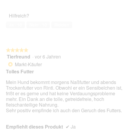
e
e
von
des
n
r
5
Haustiers,
I
A
Hilfreich?
5
v
k
von
y
t
Ja ·
10
Nein ·
10
Melden
5
(
i
P
o
i
n
n
w
★★★★★
★★★★★
s
i
Tierfreund
·
vor 6 Jahren
c
r
5
h
d
von
Markt-Käufer
*
e
e
5
Tolles Futter
r
i
Sternen.
m
n
Mein Hund bekommt morgens Naßfutter und abends
i
m
Trockenfutter von Rinti. Obwohl er ein Sensibelchen ist,
x
o
frißt er es gerne und hat keine Verdauungsprobleme
5
d
mehr. Ein Dank an die tolle, getreidefreie, hoch
J
a
fleischanteilige Nahrung.
a
l
Sehr positiv empfinde ich auch den Geruch des Futters.
h
e
r
s
e
D
Empfiehlt dieses Produkt
✔
Ja
)
i