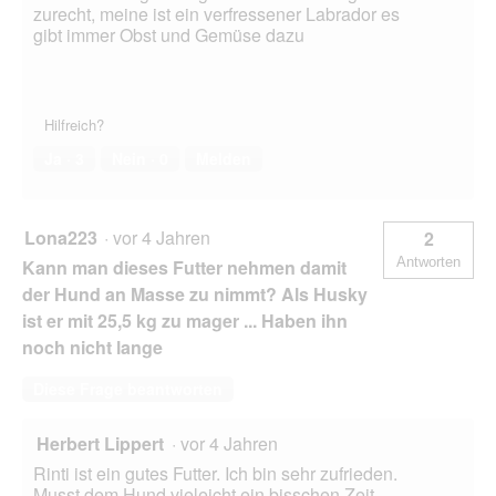
zurecht, meine ist ein verfressener Labrador es
gibt immer Obst und Gemüse dazu
Hilfreich?
Ja ·
3
Nein ·
0
Melden
Lona223
·
vor 4 Jahren
2
Antworten
Kann man dieses Futter nehmen damit
der Hund an Masse zu nimmt? Als Husky
ist er mit 25,5 kg zu mager ... Haben ihn
noch nicht lange
Diese Frage beantworten
Herbert Lippert
·
vor 4 Jahren
Rinti ist ein gutes Futter. Ich bin sehr zufrieden.
Musst dem Hund vieleicht ein bisschen Zeit