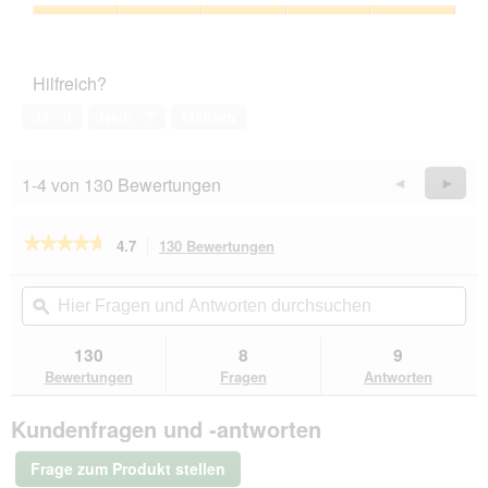
Verhältnis,
5
Zufriedenheit
von
des
5
Haustiers,
Hilfreich?
5
von
Ja ·
0
Nein ·
7
Melden
5
1-4 von 130 Bewertungen
Zurück
◄
Weiter
►
Reviews
Revie
★★★★★
★★★★★
4.7
130 Bewertungen
Mit
dieser
4.7
von
Aktion
Hier
Hie
5
navigierst
Fragen
ϙ
Fra
Sternen.
du
und
un
Bewertungen
zu
Antworten
Ant
130
8
9
lesen
den
durchsuchen
du
für
Bewertungen
Fragen
Antworten
Bewertungen.
RINTI
MAX-
Kundenfragen und -antworten
I-
MUM
Rind
Frage zum Produkt stellen
4