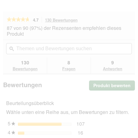
★★★★★
★★★★★
4.7
130 Bewertungen
Mit
dieser
4.7
87 von 90 (97%) der Rezensenten empfehlen dieses
von
Aktion
Produkt
5
navigierst
Sternen.
du
Themen
Th
Bewertungen
zu
und
ϙ
un
lesen
den
Bewertungen
Be
für
Bewertungen.
RINTI
suchen
su
130
8
9
MAX-
Bewertungen
Fragen
Antworten
I-
MUM
Rind
Bewertungen
Produkt bewerten
.
4
kg
Mit
die
Beurteilungsüberblick
Akt
wir
Wähle unten eine Reihe aus, um Bewertungen zu filtern.
ein
mo
5
Sterne
107
107 Bewertungen mit 5 
Auswählen, um nach Bewe
★
Dia
4
Sterne
16
geö
16 Bewertungen mit 4 St
Auswählen, um nach Bewer
★