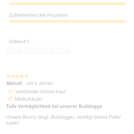
von
O
d
5
Preis-
❤
i
Leistungs-
e
Zufriedenheit des Haustiers
Verhältnis,
s
5
Zufriedenheit
e
von
des
r
5
Haustiers,
A
Hilfreich?
5
k
von
t
Ja ·
5
Nein ·
10
Melden
5
i
o
n
w
★★★★★
★★★★★
i
ManuK
·
vor 5 Jahren
r
5
d
von
Verifizierter Online-Kauf
*
e
5
Markt-Käufer
*
i
Sternen.
n
Tolle Verträglichkeit bei unserer Bulldogge
m
Unsere Bonny (engl. Bulldogge), verträgt dieses Futter
o
super!
d
a